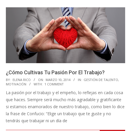
¿Cómo Cultivas Tu Pasión Por El Trabajo?
2014-
BY:
ELENA RICO
ON:
MARZO 10, 2014
IN:
GESTIÓN DE TALENTO
,
MOTIVACIÓN
WITH:
1 COMMENT
03-
La pasión por el trabajo y el empeño, lo reflejas en cada cosa
10
que haces. Siempre será mucho más agradable y gratificante
si estamos enamorados de nuestro trabajo, como bien lo dice
la frase de Confucio: “Elige un trabajo que te guste y no
tendrás que trabajar ni un día de