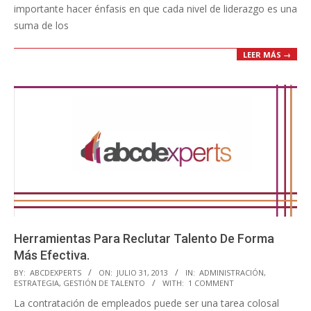
importante hacer énfasis en que cada nivel de liderazgo es una
suma de los
LEER MÁS →
Herramientas Para Reclutar Talento De Forma
Más Efectiva.
2013-
BY:
ABCDEXPERTS
ON:
JULIO 31, 2013
IN:
ADMINISTRACIÓN
,
ESTRATEGIA
,
GESTIÓN DE TALENTO
WITH:
1 COMMENT
07-
La contratación de empleados puede ser una tarea colosal
31