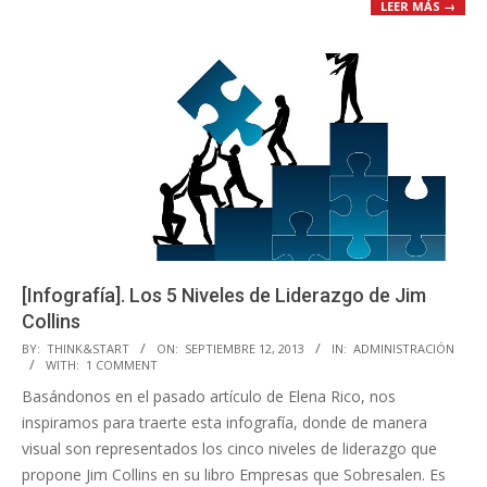
LEER MÁS →
[Infografía]. Los 5 Niveles de Liderazgo de Jim
Collins
2013-
BY:
THINK&START
ON:
SEPTIEMBRE 12, 2013
IN:
ADMINISTRACIÓN
WITH:
1 COMMENT
09-
Basándonos en el pasado artículo de Elena Rico, nos
12
inspiramos para traerte esta infografía, donde de manera
visual son representados los cinco niveles de liderazgo que
propone Jim Collins en su libro Empresas que Sobresalen. Es