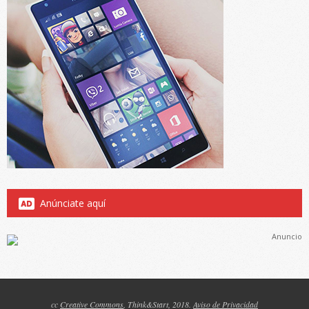
Anúnciate aquí
Anuncio
cc
Creative Commons
, Think&Start, 2018.
Aviso de Privacidad