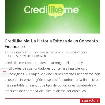
CrediLike.Me: La Historia Exitosa de un Concepto
Financiero
2014-
BY:
THINK&START
ON:
MARZO 14, 2014
IN:
MOTIVACIÓN
,
STARTUPS
WITH:
0 COMMENTS
03-
CrediLike.me conjunta, desde su origen, el interés y
14
habilidades de sus fundadores por temas financieros y
tecnológicos. ¿El objetivo? Vincular los créditos financieros con
el uso del internet. ¿Cómo se podría conformar la financiera
más rentable online?, ¿qué tipo de condiciones colaterales y
prácticas de cobranza virtuales pudieran ser efectivas?
LEER MÁS →