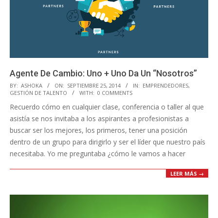
Agente De Cambio: Uno + Uno Da Un “Nosotros”
2014-
BY:
ASHOKA
ON:
SEPTIEMBRE 25, 2014
IN:
EMPRENDEDORES
,
GESTIÓN DE TALENTO
WITH:
0 COMMENTS
09-
Recuerdo cómo en cualquier clase, conferencia o taller al que
25
asistía se nos invitaba a los aspirantes a profesionistas a
buscar ser los mejores, los primeros, tener una posición
dentro de un grupo para dirigirlo y ser el líder que nuestro país
necesitaba. Yo me preguntaba ¿cómo le vamos a hacer
LEER MÁS →