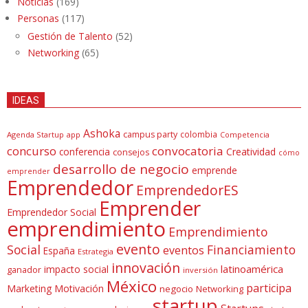
Noticias
(169)
Personas
(117)
Gestión de Talento
(52)
Networking
(65)
IDEAS
Ashoka
campus party
colombia
Agenda Startup
app
Competencia
concurso
convocatoria
conferencia
Creatividad
consejos
cómo
desarrollo de negocio
emprende
emprender
Emprendedor
EmprendedorES
Emprender
Emprendedor Social
emprendimiento
Emprendimiento
evento
Social
Financiamiento
eventos
España
Estrategia
innovación
latinoamérica
impacto social
ganador
inversión
México
participa
Marketing
Motivación
negocio
Networking
startup