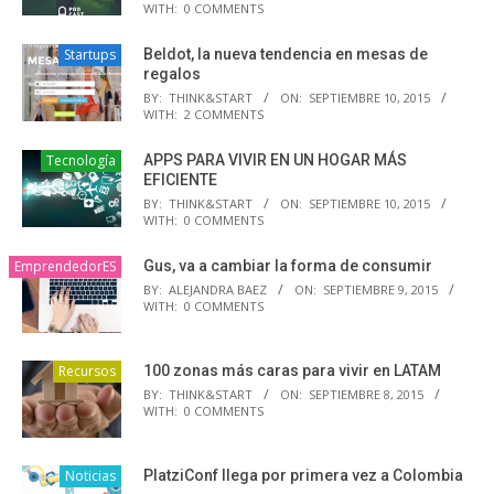
WITH:
0 COMMENTS
Startups
Beldot, la nueva tendencia en mesas de
regalos
BY:
THINK&START
ON:
SEPTIEMBRE 10, 2015
WITH:
2 COMMENTS
Tecnología
APPS PARA VIVIR EN UN HOGAR MÁS
EFICIENTE
BY:
THINK&START
ON:
SEPTIEMBRE 10, 2015
WITH:
0 COMMENTS
EmprendedorES
Gus, va a cambiar la forma de consumir
BY:
ALEJANDRA BAEZ
ON:
SEPTIEMBRE 9, 2015
WITH:
0 COMMENTS
Recursos
100 zonas más caras para vivir en LATAM
BY:
THINK&START
ON:
SEPTIEMBRE 8, 2015
WITH:
0 COMMENTS
Noticias
PlatziConf llega por primera vez a Colombia