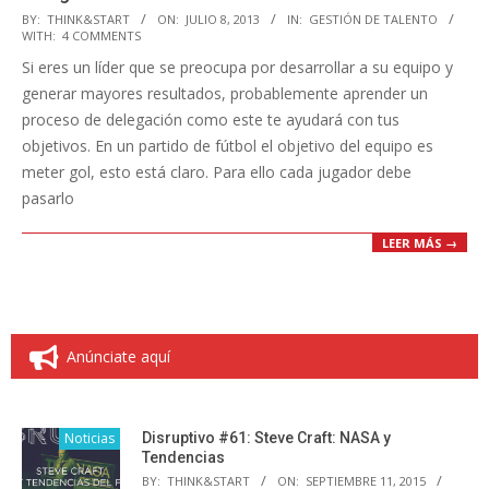
2013-
BY:
THINK&START
ON:
JULIO 8, 2013
IN:
GESTIÓN DE TALENTO
WITH:
4 COMMENTS
07-
Si eres un líder que se preocupa por desarrollar a su equipo y
08
generar mayores resultados, probablemente aprender un
proceso de delegación como este te ayudará con tus
objetivos. En un partido de fútbol el objetivo del equipo es
meter gol, esto está claro. Para ello cada jugador debe
pasarlo
LEER MÁS →
Anúnciate aquí
Noticias
Disruptivo #61: Steve Craft: NASA y
Tendencias
BY:
THINK&START
ON:
SEPTIEMBRE 11, 2015