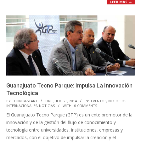
LEER MÁS →
Guanajuato Tecno Parque: Impulsa La Innovación
Tecnológica
2014-
BY:
THINK&START
ON:
JULIO 25, 2014
IN:
EVENTOS
,
NEGOCIOS
INTERNACIONALES
,
NOTICIAS
WITH:
0 COMMENTS
07-
El Guanajuato Tecno Parque (GTP) es un ente promotor de la
25
innovación y de la gestión del flujo de conocimiento y
tecnología entre universidades, instituciones, empresas y
mercados, con el objetivo de impulsar la creación y el