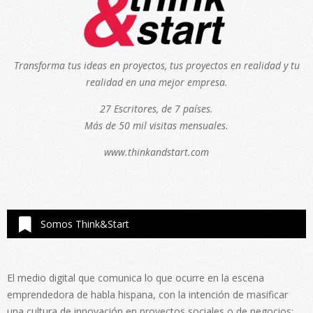
Transforma tus ideas en proyectos, tus proyectos en realidad y tu
realidad en una mejor empresa.
27 Escritores, de 7 países.
Más de 50 mil visitas mensuales.
www.thinkandstart.com
Somos Think&Start
El medio digital que comunica lo que ocurre en la escena
emprendedora de habla hispana, con la intención de masificar
una cultura de innovación en proyectos sociales o de negocios;