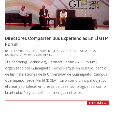
Directores Comparten Sus Experiencias En El GTP
Forum
2014-
BY:
ELENA RICO
ON:
NOVIEMBRE 20, 2014
IN:
ESTRATEGIA
,
NOTICIAS
WITH:
0 COMMENTS
11-
El Generating Technology Partners Forum (GTP Forum)
20
organizado por Guanajuato Tecno Parque en el Bajío, dentro
de las instalaciones de la Universidad de Guanajuato, Campus
Guanajuato, sede Marfil (DCEA), tuvo como principal objetivo
el crear y fortalecer empresas de base tecnológica, así como
la articulación y creación de sinergias entre los
LEER MÁS →