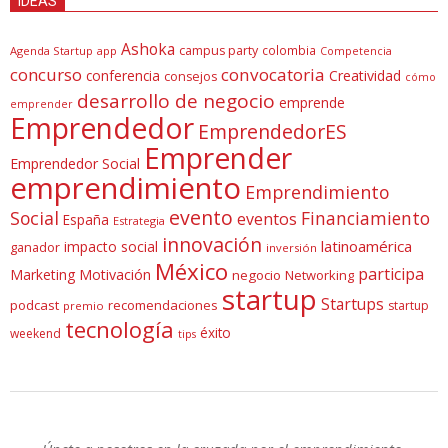
IDEAS
Ashoka
campus party
colombia
Agenda Startup
app
Competencia
concurso
convocatoria
conferencia
Creatividad
consejos
cómo
desarrollo de negocio
emprende
emprender
Emprendedor
EmprendedorES
Emprender
Emprendedor Social
emprendimiento
Emprendimiento
evento
Social
Financiamiento
eventos
España
Estrategia
innovación
latinoamérica
impacto social
ganador
inversión
México
participa
Marketing
Motivación
negocio
Networking
startup
Startups
podcast
recomendaciones
startup
premio
tecnología
éxito
weekend
tips