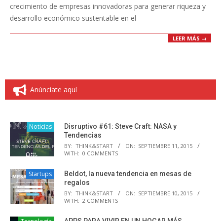
crecimiento de empresas innovadoras para generar riqueza y
desarrollo económico sustentable en el
LEER MÁS →
Anúnciate aquí
Noticias
Disruptivo #61: Steve Craft: NASA y
Tendencias
BY:
THINK&START
ON:
SEPTIEMBRE 11, 2015
WITH:
0 COMMENTS
Startups
Beldot, la nueva tendencia en mesas de
regalos
BY:
THINK&START
ON:
SEPTIEMBRE 10, 2015
WITH:
2 COMMENTS