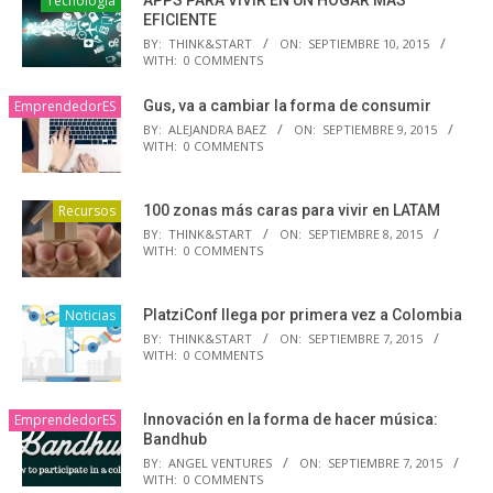
Tecnología
APPS PARA VIVIR EN UN HOGAR MÁS
EFICIENTE
BY:
THINK&START
ON:
SEPTIEMBRE 10, 2015
WITH:
0 COMMENTS
EmprendedorES
Gus, va a cambiar la forma de consumir
BY:
ALEJANDRA BAEZ
ON:
SEPTIEMBRE 9, 2015
WITH:
0 COMMENTS
Recursos
100 zonas más caras para vivir en LATAM
BY:
THINK&START
ON:
SEPTIEMBRE 8, 2015
WITH:
0 COMMENTS
Noticias
PlatziConf llega por primera vez a Colombia
BY:
THINK&START
ON:
SEPTIEMBRE 7, 2015
WITH:
0 COMMENTS
EmprendedorES
Innovación en la forma de hacer música:
Bandhub
BY:
ANGEL VENTURES
ON:
SEPTIEMBRE 7, 2015
WITH:
0 COMMENTS