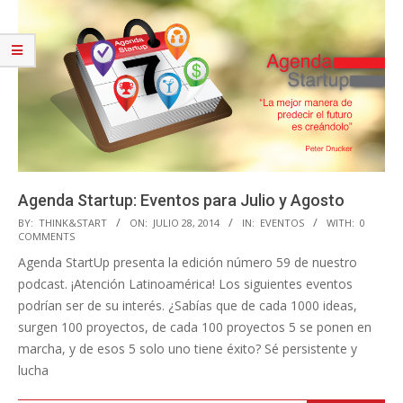
Agenda Startup: Eventos para Julio y Agosto
2014-
BY:
THINK&START
ON:
JULIO 28, 2014
IN:
EVENTOS
WITH:
0
COMMENTS
07-
Agenda StartUp presenta la edición número 59 de nuestro
28
podcast. ¡Atención Latinoamérica! Los siguientes eventos
podrían ser de su interés. ¿Sabías que de cada 1000 ideas,
surgen 100 proyectos, de cada 100 proyectos 5 se ponen en
marcha, y de esos 5 solo uno tiene éxito? Sé persistente y
lucha