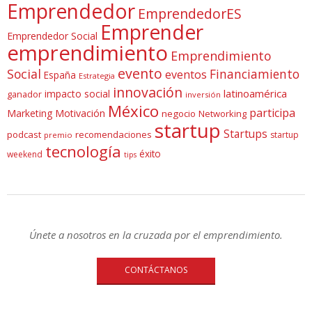
Emprendedor
EmprendedorES
Emprender
Emprendedor Social
emprendimiento
Emprendimiento
evento
Social
Financiamiento
eventos
España
Estrategia
innovación
latinoamérica
impacto social
ganador
inversión
México
participa
Marketing
Motivación
negocio
Networking
startup
Startups
podcast
recomendaciones
startup
premio
tecnología
éxito
weekend
tips
Únete a nosotros en la cruzada por el emprendimiento.
CONTÁCTANOS