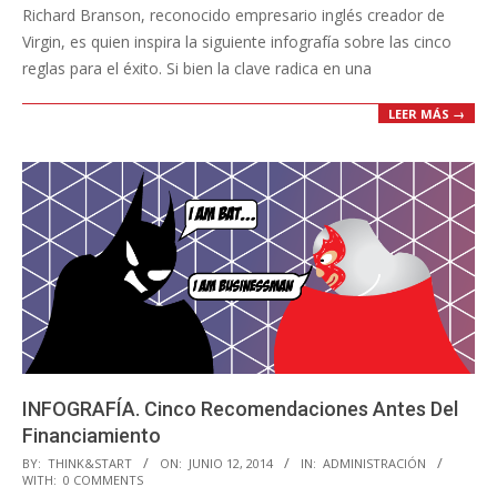
Richard Branson, reconocido empresario inglés creador de
Virgin, es quien inspira la siguiente infografía sobre las cinco
reglas para el éxito. Si bien la clave radica en una
LEER MÁS →
INFOGRAFÍA. Cinco Recomendaciones Antes Del
Financiamiento
2014-
BY:
THINK&START
ON:
JUNIO 12, 2014
IN:
ADMINISTRACIÓN
WITH:
0 COMMENTS
06-