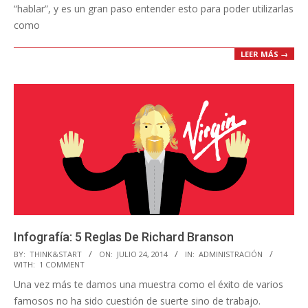
“hablar”, y es un gran paso entender esto para poder utilizarlas
como
LEER MÁS →
Infografía: 5 Reglas De Richard Branson
2014-
BY:
THINK&START
ON:
JULIO 24, 2014
IN:
ADMINISTRACIÓN
WITH:
1 COMMENT
07-
Una vez más te damos una muestra como el éxito de varios
24
famosos no ha sido cuestión de suerte sino de trabajo.