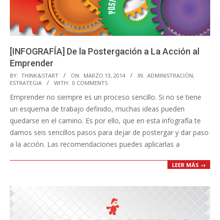
[INFOGRAFÍA] De la Postergación a La Acción al
Emprender
2014-
BY:
THINK&START
ON:
MARZO 13, 2014
IN:
ADMINISTRACIÓN
,
ESTRATEGIA
WITH:
0 COMMENTS
03-
Emprender no siempre es un proceso sencillo. Si no se tiene
13
un esquema de trabajo definido, muchas ideas pueden
quedarse en el camino. Es por ello, que en esta infografía te
damos seis sencillos pasos para dejar de postergar y dar paso
a la acción. Las recomendaciones puedes aplicarlas a
LEER MÁS →