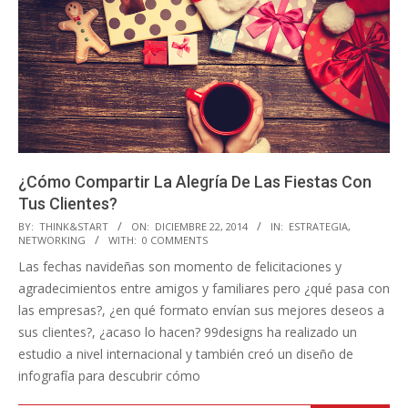
¿Cómo Compartir La Alegría De Las Fiestas Con
Tus Clientes?
2014-
BY:
THINK&START
ON:
DICIEMBRE 22, 2014
IN:
ESTRATEGIA
,
NETWORKING
WITH:
0 COMMENTS
12-
Las fechas navideñas son momento de felicitaciones y
22
agradecimientos entre amigos y familiares pero ¿qué pasa con
las empresas?, ¿en qué formato envían sus mejores deseos a
sus clientes?, ¿acaso lo hacen? 99designs ha realizado un
estudio a nivel internacional y también creó un diseño de
infografía para descubrir cómo