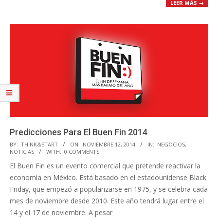
LEER MÁS →
Predicciones Para El Buen Fin 2014
2014-
BY:
THINK&START
ON:
NOVIEMBRE 12, 2014
IN:
NEGOCIOS
,
NOTICIAS
WITH:
0 COMMENTS
11-
El Buen Fin es un evento comercial que pretende reactivar la
12
economía en México. Está basado en el estadounidense Black
Friday, que empezó a popularizarse en 1975, y se celebra cada
mes de noviembre desde 2010. Este año tendrá lugar entre el
14 y el 17 de noviembre. A pesar