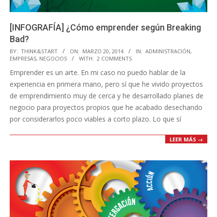
[INFOGRAFÍA] ¿Cómo emprender según Breaking
Bad?
2014-
BY:
THINK&START
ON:
MARZO 20, 2014
IN:
ADMINISTRACIÓN
,
EMPRESAS
,
NEGOCIOS
WITH:
2 COMMENTS
03-
Emprender es un arte. En mi caso no puedo hablar de la
20
experiencia en primera mano, pero sí que he vivido proyectos
de emprendimiento muy de cerca y he desarrollado planes de
negocio para proyectos propios que he acabado desechando
por considerarlos poco viables a corto plazo. Lo que sí
LEER MÁS →