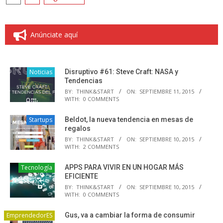
de
entradas
Anúnciate aquí
Noticias
Disruptivo #61: Steve Craft: NASA y
Tendencias
BY:
THINK&START
ON:
SEPTIEMBRE 11, 2015
WITH:
0 COMMENTS
Startups
Beldot, la nueva tendencia en mesas de
regalos
BY:
THINK&START
ON:
SEPTIEMBRE 10, 2015
WITH:
2 COMMENTS
Tecnología
APPS PARA VIVIR EN UN HOGAR MÁS
EFICIENTE
BY:
THINK&START
ON:
SEPTIEMBRE 10, 2015
WITH:
0 COMMENTS
EmprendedorES
Gus, va a cambiar la forma de consumir