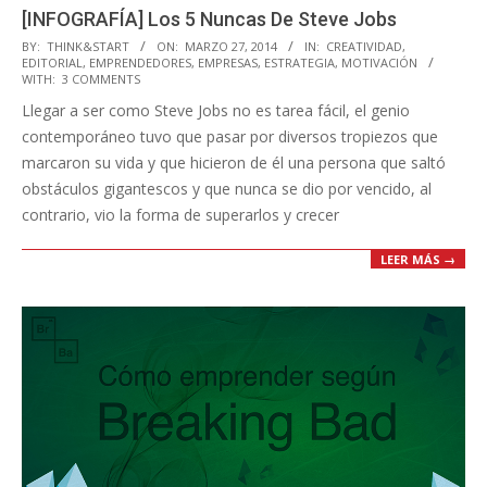
[INFOGRAFÍA] Los 5 Nuncas De Steve Jobs
2014-
BY:
THINK&START
ON:
MARZO 27, 2014
IN:
CREATIVIDAD
,
EDITORIAL
,
EMPRENDEDORES
,
EMPRESAS
,
ESTRATEGIA
,
MOTIVACIÓN
03-
WITH:
3 COMMENTS
27
Llegar a ser como Steve Jobs no es tarea fácil, el genio
contemporáneo tuvo que pasar por diversos tropiezos que
marcaron su vida y que hicieron de él una persona que saltó
obstáculos gigantescos y que nunca se dio por vencido, al
contrario, vio la forma de superarlos y crecer
LEER MÁS →