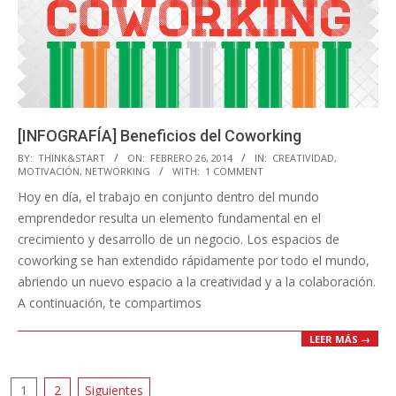
[INFOGRAFÍA] Beneficios del Coworking
2014-
BY:
THINK&START
ON:
FEBRERO 26, 2014
IN:
CREATIVIDAD
,
MOTIVACIÓN
,
NETWORKING
WITH:
1 COMMENT
02-
Hoy en día, el trabajo en conjunto dentro del mundo
26
emprendedor resulta un elemento fundamental en el
crecimiento y desarrollo de un negocio. Los espacios de
coworking se han extendido rápidamente por todo el mundo,
abriendo un nuevo espacio a la creatividad y a la colaboración.
A continuación, te compartimos
LEER MÁS →
Paginación
1
2
Siguientes