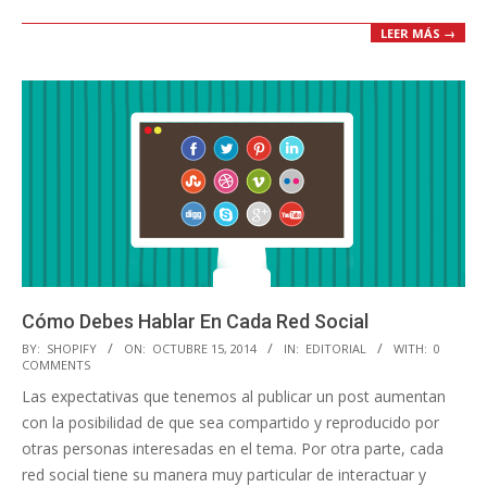
LEER MÁS →
Cómo Debes Hablar En Cada Red Social
2014-
BY:
SHOPIFY
ON:
OCTUBRE 15, 2014
IN:
EDITORIAL
WITH:
0
COMMENTS
10-
Las expectativas que tenemos al publicar un post aumentan
15
con la posibilidad de que sea compartido y reproducido por
otras personas interesadas en el tema. Por otra parte, cada
red social tiene su manera muy particular de interactuar y