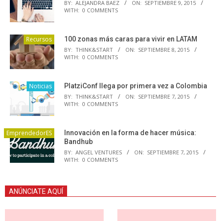
BY:
ALEJANDRA BAEZ
ON:
SEPTIEMBRE 9, 2015
WITH:
0 COMMENTS
Recursos
100 zonas más caras para vivir en LATAM
BY:
THINK&START
ON:
SEPTIEMBRE 8, 2015
WITH:
0 COMMENTS
Noticias
PlatziConf llega por primera vez a Colombia
BY:
THINK&START
ON:
SEPTIEMBRE 7, 2015
WITH:
0 COMMENTS
EmprendedorES
Innovación en la forma de hacer música:
Bandhub
BY:
ANGEL VENTURES
ON:
SEPTIEMBRE 7, 2015
WITH:
0 COMMENTS
ANÚNCIATE AQUÍ