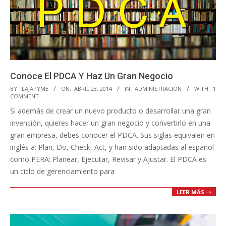
Conoce El PDCA Y Haz Un Gran Negocio
2014-
BY:
LAJAPYME
ON:
ABRIL 23, 2014
IN:
ADMINISTRACIÓN
WITH:
1
COMMENT
04-
Si además de crear un nuevo producto o desarrollar una gran
23
invención, quieres hacer un gran negocio y convertirlo en una
gran empresa, debes conocer el PDCA. Sus siglas equivalen en
inglés a: Plan, Do, Check, Act, y han sido adaptadas al español
como PERA: Planear, Ejecutar, Revisar y Ajustar. El PDCA es
un ciclo de gerenciamiento para
LEER MÁS →