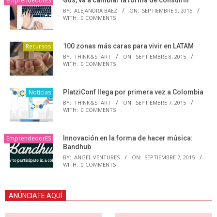
EmprendedorES
BY:
ALEJANDRA BAEZ
ON:
SEPTIEMBRE 9, 2015
WITH:
0 COMMENTS
Recursos
100 zonas más caras para vivir en LATAM
BY:
THINK&START
ON:
SEPTIEMBRE 8, 2015
WITH:
0 COMMENTS
Noticias
PlatziConf llega por primera vez a Colombia
BY:
THINK&START
ON:
SEPTIEMBRE 7, 2015
WITH:
0 COMMENTS
EmprendedorES
Innovación en la forma de hacer música:
Bandhub
BY:
ANGEL VENTURES
ON:
SEPTIEMBRE 7, 2015
WITH:
0 COMMENTS
ANÚNCIATE AQUÍ