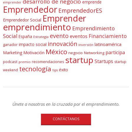
desarrollo de negocio
emprende
emprender
Emprendedor
EmprendedorES
Emprender
Emprendedor Social
emprendimiento
Emprendimiento
evento
Social
Financiamiento
eventos
España
Estrategia
innovación
latinoamérica
impacto social
ganador
inversión
México
participa
Marketing
Motivación
negocio
Networking
startup
Startups
podcast
recomendaciones
startup
premio
tecnología
éxito
weekend
tips
Únete a nosotros en la cruzada por el emprendimiento.
CONTÁCTANOS