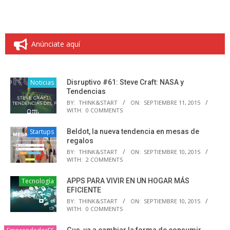
Anúnciate aquí
Noticias
Disruptivo #61: Steve Craft: NASA y
Tendencias
BY:
THINK&START
ON:
SEPTIEMBRE 11, 2015
WITH:
0 COMMENTS
Startups
Beldot, la nueva tendencia en mesas de
regalos
BY:
THINK&START
ON:
SEPTIEMBRE 10, 2015
WITH:
2 COMMENTS
Tecnología
APPS PARA VIVIR EN UN HOGAR MÁS
EFICIENTE
BY:
THINK&START
ON:
SEPTIEMBRE 10, 2015
WITH:
0 COMMENTS
Gus, va a cambiar la forma de consumir