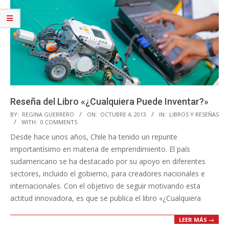
Reseña del Libro «¿Cualquiera Puede Inventar?»
2013-
BY:
REGINA GUERRERO
ON:
OCTUBRE 4, 2013
IN:
LIBROS Y RESEÑAS
WITH:
0 COMMENTS
10-
Desde hace unos años, Chile ha tenido un repunte
04
importantísimo en materia de emprendimiento. El país
sudamericano se ha destacado por su apoyo en diferentes
sectores, incluido el gobierno, para creadores nacionales e
internacionales. Con el objetivo de seguir motivando esta
actitud innovadora, es que se publica el libro «¿Cualquiera
LEER MÁS →