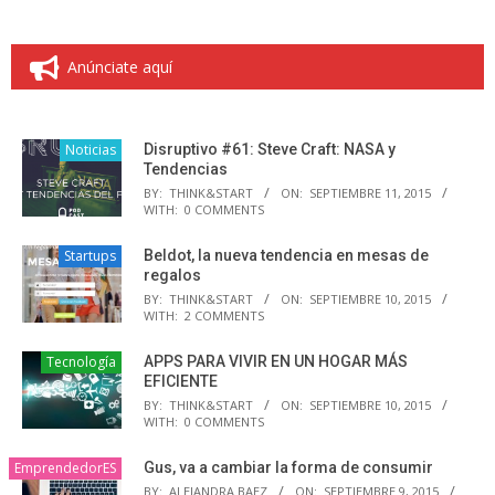
Anúnciate aquí
Noticias
Disruptivo #61: Steve Craft: NASA y
Tendencias
BY:
THINK&START
ON:
SEPTIEMBRE 11, 2015
WITH:
0 COMMENTS
Startups
Beldot, la nueva tendencia en mesas de
regalos
BY:
THINK&START
ON:
SEPTIEMBRE 10, 2015
WITH:
2 COMMENTS
Tecnología
APPS PARA VIVIR EN UN HOGAR MÁS
EFICIENTE
BY:
THINK&START
ON:
SEPTIEMBRE 10, 2015
WITH:
0 COMMENTS
EmprendedorES
Gus, va a cambiar la forma de consumir
BY:
ALEJANDRA BAEZ
ON:
SEPTIEMBRE 9, 2015