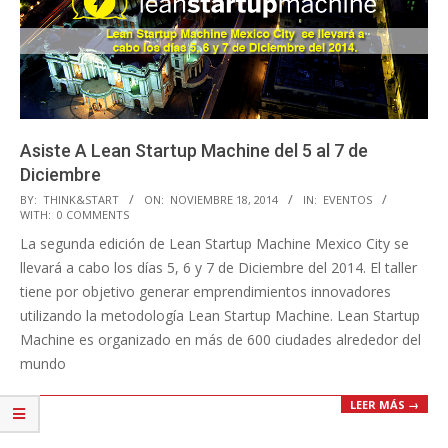
Asiste A Lean Startup Machine del 5 al 7 de
Diciembre
2014-
BY:
THINK&START
ON:
NOVIEMBRE 18, 2014
IN:
EVENTOS
WITH:
0 COMMENTS
11-
La segunda edición de Lean Startup Machine Mexico City se
18
llevará a cabo los días 5, 6 y 7 de Diciembre del 2014. El taller
tiene por objetivo generar emprendimientos innovadores
utilizando la metodología Lean Startup Machine. Lean Startup
Machine es organizado en más de 600 ciudades alrededor del
mundo
LEER MÁS →