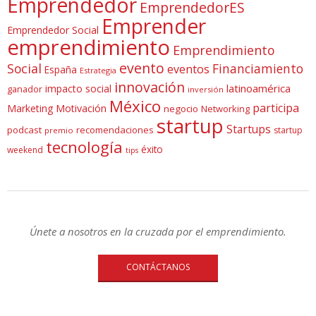
Emprendedor
EmprendedorES
Emprender
Emprendedor Social
emprendimiento
Emprendimiento
evento
Social
Financiamiento
eventos
España
Estrategia
innovación
latinoamérica
impacto social
ganador
inversión
México
participa
Marketing
Motivación
negocio
Networking
startup
Startups
podcast
recomendaciones
startup
premio
tecnología
éxito
weekend
tips
Únete a nosotros en la cruzada por el emprendimiento.
CONTÁCTANOS