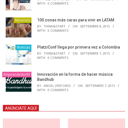
WITH:
0 COMMENTS
Recursos
100 zonas más caras para vivir en LATAM
BY:
THINK&START
ON:
SEPTIEMBRE 8, 2015
WITH:
0 COMMENTS
Noticias
PlatziConf llega por primera vez a Colombia
BY:
THINK&START
ON:
SEPTIEMBRE 7, 2015
WITH:
0 COMMENTS
EmprendedorES
Innovación en la forma de hacer música:
Bandhub
BY:
ANGEL VENTURES
ON:
SEPTIEMBRE 7, 2015
WITH:
0 COMMENTS
ANÚNCIATE AQUÍ