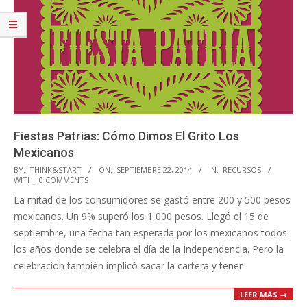
Fiestas Patrias: Cómo Dimos El Grito Los
Mexicanos
2014-
BY:
THINK&START
ON:
SEPTIEMBRE 22, 2014
IN:
RECURSOS
WITH:
0 COMMENTS
09-
La mitad de los consumidores se gastó entre 200 y 500 pesos
22
mexicanos. Un 9% superó los 1,000 pesos. Llegó el 15 de
septiembre, una fecha tan esperada por los mexicanos todos
los años donde se celebra el día de la Independencia. Pero la
celebración también implicó sacar la cartera y tener
LEER MÁS →