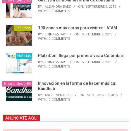
EmprendedorES
BY:
ALEJANDRA BAEZ
ON:
SEPTIEMBRE 9, 2015
WITH:
0 COMMENTS
Recursos
100 zonas más caras para vivir en LATAM
BY:
THINK&START
ON:
SEPTIEMBRE 8, 2015
WITH:
0 COMMENTS
Noticias
PlatziConf llega por primera vez a Colombia
BY:
THINK&START
ON:
SEPTIEMBRE 7, 2015
WITH:
0 COMMENTS
EmprendedorES
Innovación en la forma de hacer música:
Bandhub
BY:
ANGEL VENTURES
ON:
SEPTIEMBRE 7, 2015
WITH:
0 COMMENTS
ANÚNCIATE AQUÍ