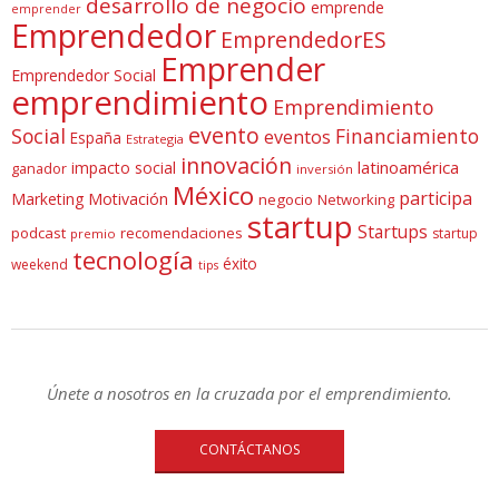
desarrollo de negocio
emprende
emprender
Emprendedor
EmprendedorES
Emprender
Emprendedor Social
emprendimiento
Emprendimiento
evento
Social
Financiamiento
eventos
España
Estrategia
innovación
latinoamérica
impacto social
ganador
inversión
México
participa
Marketing
Motivación
negocio
Networking
startup
Startups
podcast
recomendaciones
startup
premio
tecnología
éxito
weekend
tips
Únete a nosotros en la cruzada por el emprendimiento.
CONTÁCTANOS