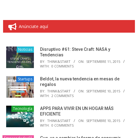
Anúnciate aquí
Noticias
Disruptivo #61: Steve Craft: NASA y
Tendencias
BY:
THINK&START
ON:
SEPTIEMBRE 11, 2015
WITH:
0 COMMENTS
Startups
Beldot, la nueva tendencia en mesas de
regalos
BY:
THINK&START
ON:
SEPTIEMBRE 10, 2015
WITH:
2 COMMENTS
Tecnología
APPS PARA VIVIR EN UN HOGAR MÁS
EFICIENTE
BY:
THINK&START
ON:
SEPTIEMBRE 10, 2015
WITH:
0 COMMENTS
Gus, va a cambiar la forma de consumir