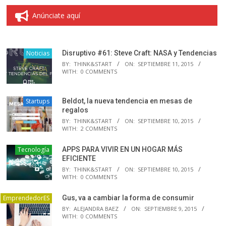
Anúnciate aquí
Noticias
Disruptivo #61: Steve Craft: NASA y Tendencias
BY:
THINK&START
ON:
SEPTIEMBRE 11, 2015
WITH:
0 COMMENTS
Startups
Beldot, la nueva tendencia en mesas de
regalos
BY:
THINK&START
ON:
SEPTIEMBRE 10, 2015
WITH:
2 COMMENTS
Tecnología
APPS PARA VIVIR EN UN HOGAR MÁS
EFICIENTE
BY:
THINK&START
ON:
SEPTIEMBRE 10, 2015
WITH:
0 COMMENTS
EmprendedorES
Gus, va a cambiar la forma de consumir
BY:
ALEJANDRA BAEZ
ON:
SEPTIEMBRE 9, 2015
WITH:
0 COMMENTS