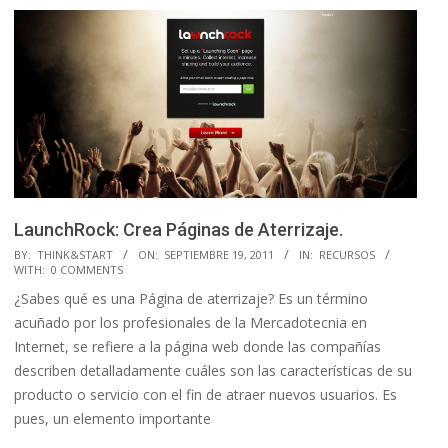
LaunchRock: Crea Páginas de Aterrizaje.
2011-
BY:
THINK&START
ON:
SEPTIEMBRE 19, 2011
IN:
RECURSOS
WITH:
0 COMMENTS
09-
¿Sabes qué es una Página de aterrizaje? Es un término
19
acuñado por los profesionales de la Mercadotecnia en
Internet, se refiere a la página web donde las compañías
describen detalladamente cuáles son las características de su
producto o servicio con el fin de atraer nuevos usuarios. Es
pues, un elemento importante