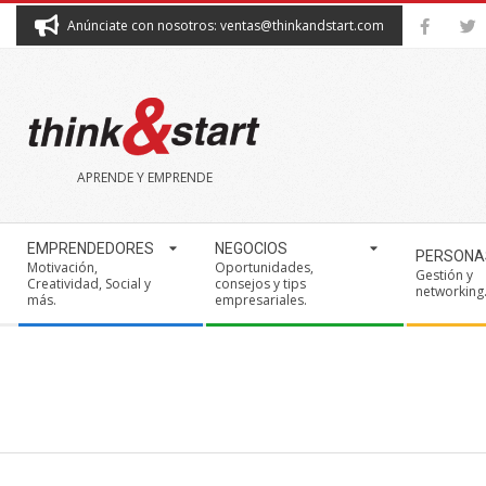
Skip
Anúnciate con nosotros: ventas@thinkandstart.com
to
content
THINK&START
APRENDE Y EMPRENDE
Secondary
EMPRENDEDORES
NEGOCIOS
PERSONA
Navigation
Motivación,
Oportunidades,
Gestión y
Creatividad, Social y
consejos y tips
Menu
networking
más.
empresariales.