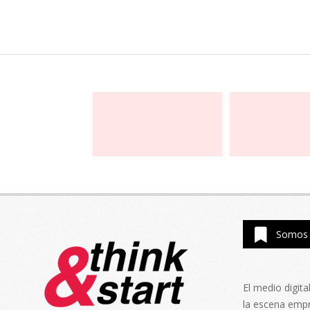
Somos 
El medio digit
la escena emp