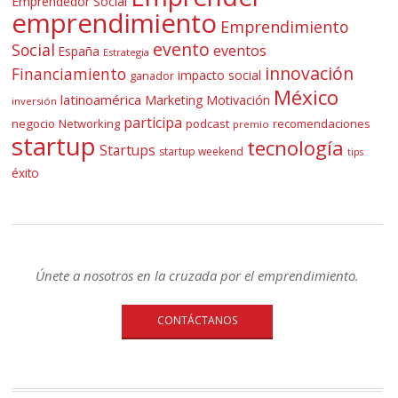
Emprendedor Social
emprendimiento
Emprendimiento
evento
Social
eventos
España
Estrategia
innovación
Financiamiento
impacto social
ganador
México
latinoamérica
Marketing
Motivación
inversión
participa
negocio
Networking
podcast
recomendaciones
premio
startup
tecnología
Startups
startup weekend
tips
éxito
Únete a nosotros en la cruzada por el emprendimiento.
CONTÁCTANOS