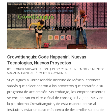
Crowdtianguis: Code Happenin’, Nuevas
Tecnologías, Nuevos Proyectos
2014-
BY:
LEONOR GUEVARA
ON:
JUNIO 2, 2014
IN:
EMPRENDIMIENTOS
SOCIALES
,
EVENTOS
WITH:
0 COMMENTS
06-
Si ya sigues a Unreasonable Institute de México, entonces
02
sabrás que seleccionaron a los proyectos que entrarán a su
programa de aceleración. Sin embargo, los emprendimientos
se encuentran en el reto final de conseguir $70,000 MXN en
la plataforma Crowdtianguis y de esta manera entrar al
Instituto y estar un paso más cerca de desarrollar su idea de