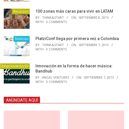
Recursos
100 zonas más caras para vivir en LATAM
BY:
THINK&START
ON:
SEPTIEMBRE 8, 2015
WITH:
0 COMMENTS
Noticias
PlatziConf llega por primera vez a Colombia
BY:
THINK&START
ON:
SEPTIEMBRE 7, 2015
WITH:
0 COMMENTS
EmprendedorES
Innovación en la forma de hacer música:
Bandhub
BY:
ANGEL VENTURES
ON:
SEPTIEMBRE 7, 2015
WITH:
0 COMMENTS
ANÚNCIATE AQUÍ