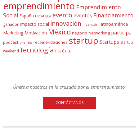
emprendimiento
Emprendimiento
evento
Social
Financiamiento
eventos
España
Estrategia
innovación
latinoamérica
impacto social
ganador
inversión
México
participa
Marketing
Motivación
negocio
Networking
startup
Startups
podcast
recomendaciones
startup
premio
tecnología
éxito
weekend
tips
Únete a nosotros en la cruzada por el emprendimiento.
CONTÁCTANOS