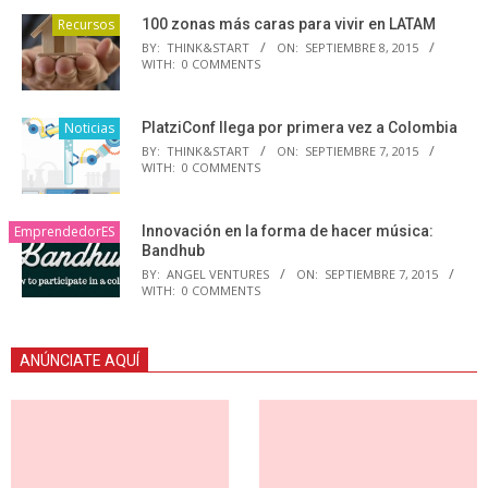
Recursos
100 zonas más caras para vivir en LATAM
BY:
THINK&START
ON:
SEPTIEMBRE 8, 2015
WITH:
0 COMMENTS
Noticias
PlatziConf llega por primera vez a Colombia
BY:
THINK&START
ON:
SEPTIEMBRE 7, 2015
WITH:
0 COMMENTS
EmprendedorES
Innovación en la forma de hacer música:
Bandhub
BY:
ANGEL VENTURES
ON:
SEPTIEMBRE 7, 2015
WITH:
0 COMMENTS
ANÚNCIATE AQUÍ