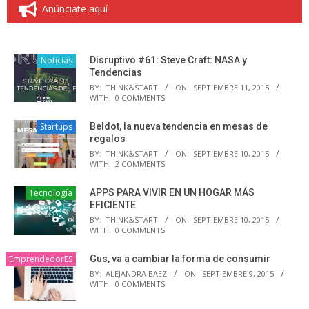
Anúnciate aquí
Noticias
Disruptivo #61: Steve Craft: NASA y
Tendencias
BY:
THINK&START
ON:
SEPTIEMBRE 11, 2015
WITH:
0 COMMENTS
Startups
Beldot, la nueva tendencia en mesas de
regalos
BY:
THINK&START
ON:
SEPTIEMBRE 10, 2015
WITH:
2 COMMENTS
Tecnología
APPS PARA VIVIR EN UN HOGAR MÁS
EFICIENTE
BY:
THINK&START
ON:
SEPTIEMBRE 10, 2015
WITH:
0 COMMENTS
EmprendedorES
Gus, va a cambiar la forma de consumir
BY:
ALEJANDRA BAEZ
ON:
SEPTIEMBRE 9, 2015
WITH:
0 COMMENTS