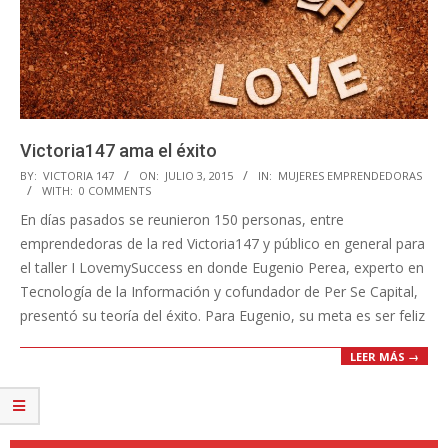
Victoria147 ama el éxito
2015-
BY:
VICTORIA 147
ON:
JULIO 3, 2015
IN:
MUJERES EMPRENDEDORAS
WITH:
0 COMMENTS
07-
En días pasados se reunieron 150 personas, entre
03
emprendedoras de la red Victoria147 y público en general para
el taller I LovemySuccess en donde Eugenio Perea, experto en
Tecnología de la Información y cofundador de Per Se Capital,
presentó su teoría del éxito. Para Eugenio, su meta es ser feliz
LEER MÁS →