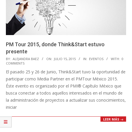
PM Tour 2015, donde Think&Start estuvo
presente
2015-
BY:
ALEJANDRA BAEZ
ON:
JULIO 15, 2015
IN:
EVENTOS
WITH:
0
COMMENTS
07-
El pasado 25 y 26 de Junio, Think&Start tuvo la oportunidad de
15
participar como Media Partner en el PMTour México 2015.
Éste evento es organizado por el PMI® Capítulo México que
busca conectar a todos aquellos interesados en el mundo de
la administración de proyectos a actualizar sus conocimientos,
iniciar
LEER MÁS →