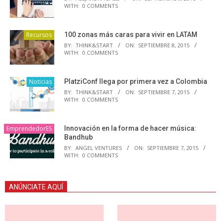
WITH:
0 COMMENTS
Recursos
100 zonas más caras para vivir en LATAM
BY:
THINK&START
ON:
SEPTIEMBRE 8, 2015
WITH:
0 COMMENTS
Noticias
PlatziConf llega por primera vez a Colombia
BY:
THINK&START
ON:
SEPTIEMBRE 7, 2015
WITH:
0 COMMENTS
EmprendedorES
Innovación en la forma de hacer música:
Bandhub
BY:
ANGEL VENTURES
ON:
SEPTIEMBRE 7, 2015
WITH:
0 COMMENTS
ANÚNCIATE AQUÍ