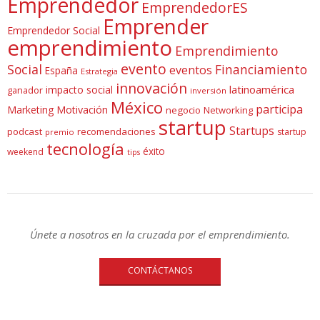
Emprendedor
EmprendedorES
Emprender
Emprendedor Social
emprendimiento
Emprendimiento
evento
Social
Financiamiento
eventos
España
Estrategia
innovación
latinoamérica
impacto social
ganador
inversión
México
participa
Marketing
Motivación
negocio
Networking
startup
Startups
podcast
recomendaciones
startup
premio
tecnología
éxito
weekend
tips
Únete a nosotros en la cruzada por el emprendimiento.
CONTÁCTANOS