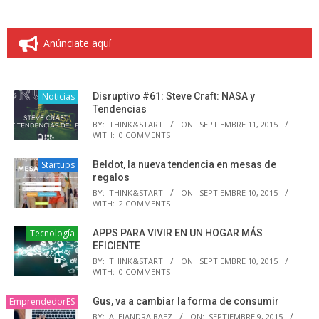
Anúnciate aquí
Noticias
Disruptivo #61: Steve Craft: NASA y
Tendencias
BY:
THINK&START
ON:
SEPTIEMBRE 11, 2015
WITH:
0 COMMENTS
Startups
Beldot, la nueva tendencia en mesas de
regalos
BY:
THINK&START
ON:
SEPTIEMBRE 10, 2015
WITH:
2 COMMENTS
Tecnología
APPS PARA VIVIR EN UN HOGAR MÁS
EFICIENTE
BY:
THINK&START
ON:
SEPTIEMBRE 10, 2015
WITH:
0 COMMENTS
EmprendedorES
Gus, va a cambiar la forma de consumir
BY:
ALEJANDRA BAEZ
ON:
SEPTIEMBRE 9, 2015