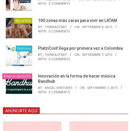
WITH:
0 COMMENTS
Recursos
100 zonas más caras para vivir en LATAM
BY:
THINK&START
ON:
SEPTIEMBRE 8, 2015
WITH:
0 COMMENTS
Noticias
PlatziConf llega por primera vez a Colombia
BY:
THINK&START
ON:
SEPTIEMBRE 7, 2015
WITH:
0 COMMENTS
EmprendedorES
Innovación en la forma de hacer música:
Bandhub
BY:
ANGEL VENTURES
ON:
SEPTIEMBRE 7, 2015
WITH:
0 COMMENTS
ANÚNCIATE AQUÍ