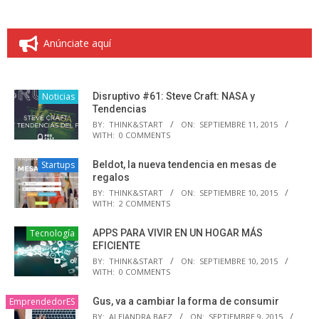
Anúnciate aquí
Noticias
Disruptivo #61: Steve Craft: NASA y
Tendencias
BY:
THINK&START
ON:
SEPTIEMBRE 11, 2015
WITH:
0 COMMENTS
Startups
Beldot, la nueva tendencia en mesas de
regalos
BY:
THINK&START
ON:
SEPTIEMBRE 10, 2015
WITH:
2 COMMENTS
Tecnología
APPS PARA VIVIR EN UN HOGAR MÁS
EFICIENTE
BY:
THINK&START
ON:
SEPTIEMBRE 10, 2015
WITH:
0 COMMENTS
EmprendedorES
Gus, va a cambiar la forma de consumir
BY:
ALEJANDRA BAEZ
ON:
SEPTIEMBRE 9, 2015