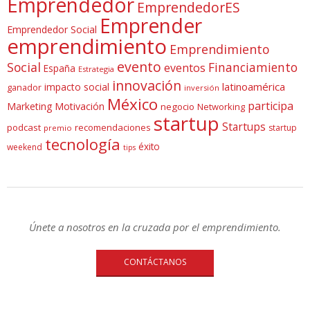
Emprendedor
EmprendedorES
Emprender
Emprendedor Social
emprendimiento
Emprendimiento
evento
Social
Financiamiento
eventos
España
Estrategia
innovación
latinoamérica
impacto social
ganador
inversión
México
participa
Marketing
Motivación
negocio
Networking
startup
Startups
podcast
recomendaciones
startup
premio
tecnología
éxito
weekend
tips
Únete a nosotros en la cruzada por el emprendimiento.
CONTÁCTANOS