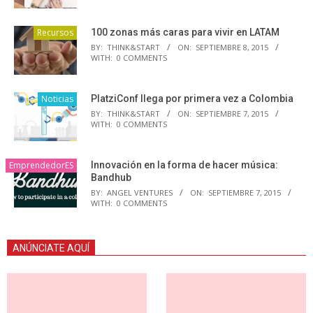
Recursos
100 zonas más caras para vivir en LATAM
BY:
THINK&START
ON:
SEPTIEMBRE 8, 2015
WITH:
0 COMMENTS
Noticias
PlatziConf llega por primera vez a Colombia
BY:
THINK&START
ON:
SEPTIEMBRE 7, 2015
WITH:
0 COMMENTS
EmprendedorES
Innovación en la forma de hacer música:
Bandhub
BY:
ANGEL VENTURES
ON:
SEPTIEMBRE 7, 2015
WITH:
0 COMMENTS
ANÚNCIATE AQUÍ