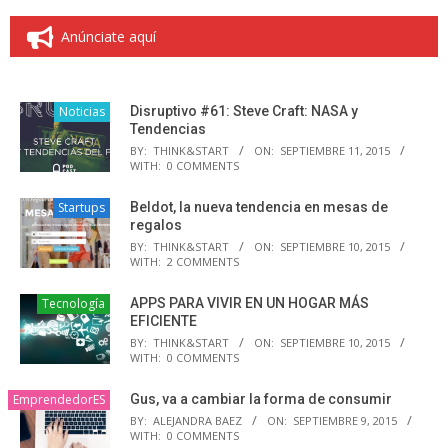
Anúnciate aquí
Noticias
Disruptivo #61: Steve Craft: NASA y
Tendencias
BY:
THINK&START
ON:
SEPTIEMBRE 11, 2015
WITH:
0 COMMENTS
Startups
Beldot, la nueva tendencia en mesas de
regalos
BY:
THINK&START
ON:
SEPTIEMBRE 10, 2015
WITH:
2 COMMENTS
Tecnología
APPS PARA VIVIR EN UN HOGAR MÁS
EFICIENTE
BY:
THINK&START
ON:
SEPTIEMBRE 10, 2015
WITH:
0 COMMENTS
EmprendedorES
Gus, va a cambiar la forma de consumir
BY:
ALEJANDRA BAEZ
ON:
SEPTIEMBRE 9, 2015
WITH:
0 COMMENTS