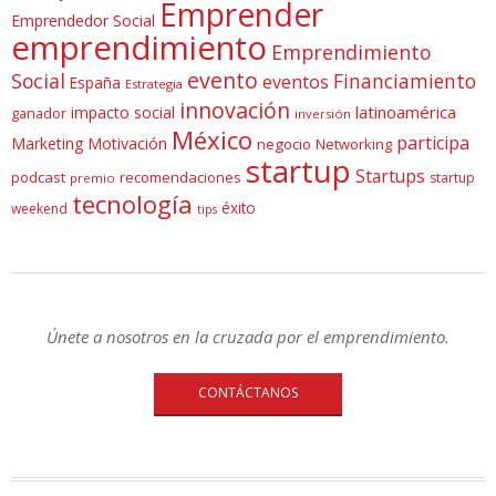
Emprender
Emprendedor Social
emprendimiento
Emprendimiento
evento
Social
Financiamiento
eventos
España
Estrategia
innovación
latinoamérica
impacto social
ganador
inversión
México
participa
Marketing
Motivación
negocio
Networking
startup
Startups
podcast
recomendaciones
startup
premio
tecnología
éxito
weekend
tips
Únete a nosotros en la cruzada por el emprendimiento.
CONTÁCTANOS