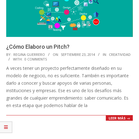
¿Cómo Elaboro un Pitch?
2014-
BY:
REGINA GUERRERO
ON:
SEPTIEMBRE 23, 2014
IN:
CREATIVIDAD
WITH:
0 COMMENTS
09-
A veces tener un proyecto perfectamente diseñado en su
23
modelo de negocio, no es suficiente. También es importante
darlo a conocer y buscar apoyos de varias personas,
instituciones y empresas. Ese es uno de los desafíos más
grandes de cualquier emprendimiento: saber comunicarlo. Es
en esta etapa que podemos hablar de la
LEER MÁS →