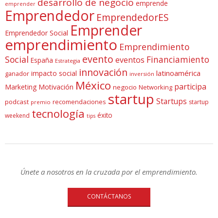
desarrollo de negocio
emprende
emprender
Emprendedor
EmprendedorES
Emprender
Emprendedor Social
emprendimiento
Emprendimiento
evento
Social
Financiamiento
eventos
España
Estrategia
innovación
latinoamérica
impacto social
ganador
inversión
México
participa
Marketing
Motivación
negocio
Networking
startup
Startups
podcast
recomendaciones
startup
premio
tecnología
éxito
weekend
tips
Únete a nosotros en la cruzada por el emprendimiento.
CONTÁCTANOS