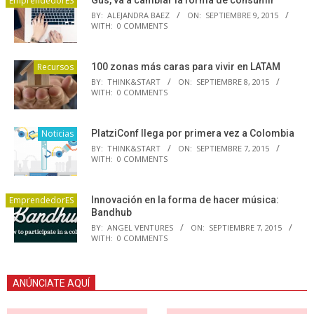
EmprendedorES
BY:
ALEJANDRA BAEZ
ON:
SEPTIEMBRE 9, 2015
WITH:
0 COMMENTS
Recursos
100 zonas más caras para vivir en LATAM
BY:
THINK&START
ON:
SEPTIEMBRE 8, 2015
WITH:
0 COMMENTS
Noticias
PlatziConf llega por primera vez a Colombia
BY:
THINK&START
ON:
SEPTIEMBRE 7, 2015
WITH:
0 COMMENTS
EmprendedorES
Innovación en la forma de hacer música:
Bandhub
BY:
ANGEL VENTURES
ON:
SEPTIEMBRE 7, 2015
WITH:
0 COMMENTS
ANÚNCIATE AQUÍ