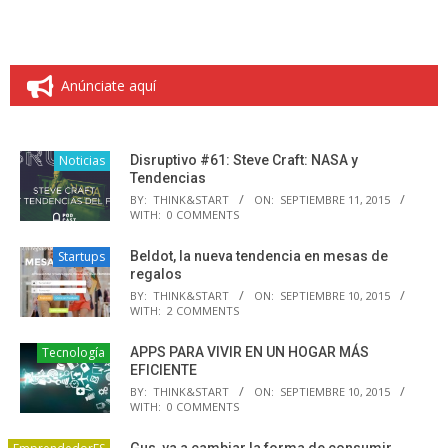
Anúnciate aquí
Noticias
Disruptivo #61: Steve Craft: NASA y
Tendencias
BY:
THINK&START
ON:
SEPTIEMBRE 11, 2015
WITH:
0 COMMENTS
Startups
Beldot, la nueva tendencia en mesas de
regalos
BY:
THINK&START
ON:
SEPTIEMBRE 10, 2015
WITH:
2 COMMENTS
Tecnología
APPS PARA VIVIR EN UN HOGAR MÁS
EFICIENTE
BY:
THINK&START
ON:
SEPTIEMBRE 10, 2015
WITH:
0 COMMENTS
Gus, va a cambiar la forma de consumir