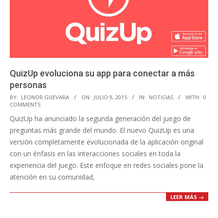
QuizUp evoluciona su app para conectar a más
personas
2015-
BY:
LEONOR GUEVARA
ON:
JULIO 9, 2015
IN:
NOTICIAS
WITH:
0
COMMENTS
07-
QuizUp ha anunciado la segunda generación del juego de
09
preguntas más grande del mundo. El nuevo QuizUp es una
versión completamente evolucionada de la aplicación original
con un énfasis en las interacciones sociales en toda la
experiencia del juego. Este enfoque en redes sociales pone la
atención en su comunidad,
LEER MÁS →