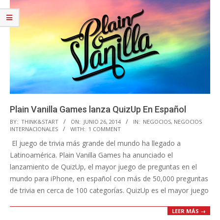
Plain Vanilla Games lanza QuizUp En Español
2014-
BY:
THINK&START
ON:
JUNIO 26, 2014
IN:
NEGOCIOS
,
NEGOCIOS
INTERNACIONALES
WITH:
1 COMMENT
06-
El juego de trivia más grande del mundo ha llegado a
26
Latinoamérica. Plain Vanilla Games ha anunciado el
lanzamiento de QuizUp, el mayor juego de preguntas en el
mundo para iPhone, en español con más de 50,000 preguntas
de trivia en cerca de 100 categorías. QuizUp es el mayor juego
LEER MÁS →