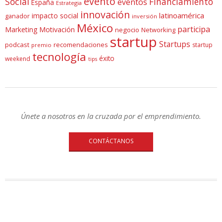
evento
Social
Financiamiento
eventos
España
Estrategia
innovación
latinoamérica
impacto social
ganador
inversión
México
participa
Marketing
Motivación
negocio
Networking
startup
Startups
podcast
recomendaciones
startup
premio
tecnología
éxito
weekend
tips
Únete a nosotros en la cruzada por el emprendimiento.
CONTÁCTANOS