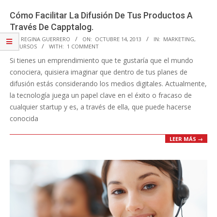
Cómo Facilitar La Difusión De Tus Productos A
Través De Capptalog.
2013-
BY:
REGINA GUERRERO
ON:
OCTUBRE 14, 2013
IN:
MARKETING
,
RECURSOS
WITH:
1 COMMENT
10-
Si tienes un emprendimiento que te gustaría que el mundo
14
conociera, quisiera imaginar que dentro de tus planes de
difusión estás considerando los medios digitales. Actualmente,
la tecnología juega un papel clave en el éxito o fracaso de
cualquier startup y es, a través de ella, que puede hacerse
conocida
LEER MÁS →