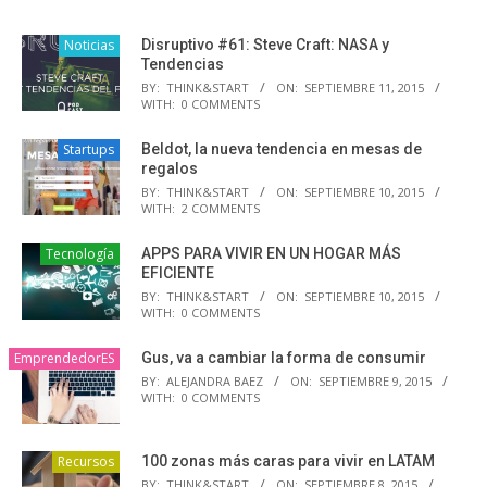
Noticias
Disruptivo #61: Steve Craft: NASA y
Tendencias
BY:
THINK&START
ON:
SEPTIEMBRE 11, 2015
WITH:
0 COMMENTS
Startups
Beldot, la nueva tendencia en mesas de
regalos
BY:
THINK&START
ON:
SEPTIEMBRE 10, 2015
WITH:
2 COMMENTS
Tecnología
APPS PARA VIVIR EN UN HOGAR MÁS
EFICIENTE
BY:
THINK&START
ON:
SEPTIEMBRE 10, 2015
WITH:
0 COMMENTS
EmprendedorES
Gus, va a cambiar la forma de consumir
BY:
ALEJANDRA BAEZ
ON:
SEPTIEMBRE 9, 2015
WITH:
0 COMMENTS
Recursos
100 zonas más caras para vivir en LATAM
BY:
THINK&START
ON:
SEPTIEMBRE 8, 2015