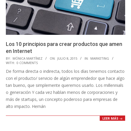
Los 10 principios para crear productos que amen
en Internet
2015-
BY:
MÓNICA MARTÍNEZ
ON:
JULIO 8, 2015
IN:
MARKETING
WITH:
0 COMMENTS
07-
De forma directa o indirecta, todos los días tenemos contacto
08
con el producto/ servicio de algún emprendedor que hace algo
tan bueno, que simplemente queremos usarlo. Los millennials
o generación Y cada vez hablan menos de corporaciones y
más de startups, un concepto poderoso para empresas de
alto impacto. Hernán
LEER MÁS →