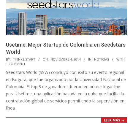
Usetime: Mejor Startup de Colombia en Seedstars
World
2014-
BY:
THINK&START
ON:
NOVIEMBRE 4, 2014
IN:
NOTICIAS
WITH:
1 COMMENT
11-
Seedstars World (SSW) concluyó con éxito su evento regional
04
en Bogotá, que fue organizado por la Universidad Nacional de
Colombia. El top 3 de ganadores fueron en primer lugar fue
para Usetime, una aplicación basada en la nube que facilita la
contratación global de servicios permitiendo la supervisión en
línea
LEER MÁS →