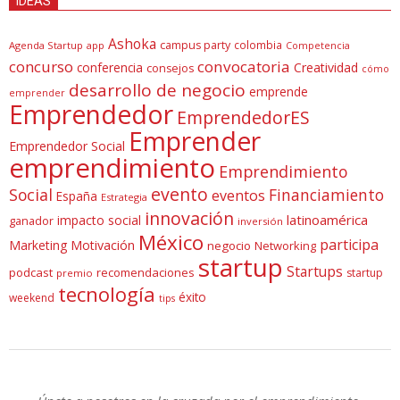
IDEAS
Ashoka
campus party
colombia
Agenda Startup
app
Competencia
concurso
convocatoria
conferencia
Creatividad
consejos
cómo
desarrollo de negocio
emprende
emprender
Emprendedor
EmprendedorES
Emprender
Emprendedor Social
emprendimiento
Emprendimiento
evento
Social
Financiamiento
eventos
España
Estrategia
innovación
latinoamérica
impacto social
ganador
inversión
México
participa
Marketing
Motivación
negocio
Networking
startup
Startups
podcast
recomendaciones
startup
premio
tecnología
éxito
weekend
tips