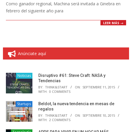
Como ganador regional, Machina será invitada a Ginebra en
febrero del siguiente año para
LEER MÁS →
Anúnciate aquí
Noticias
Disruptivo #61: Steve Craft: NASA y
Tendencias
BY:
THINK&START
ON:
SEPTIEMBRE 11, 2015
WITH:
0 COMMENTS
Startups
Beldot, la nueva tendencia en mesas de
regalos
BY:
THINK&START
ON:
SEPTIEMBRE 10, 2015
WITH:
2 COMMENTS