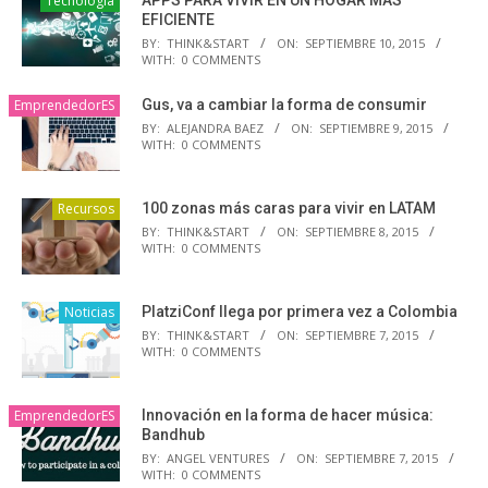
Tecnología
APPS PARA VIVIR EN UN HOGAR MÁS
EFICIENTE
BY:
THINK&START
ON:
SEPTIEMBRE 10, 2015
WITH:
0 COMMENTS
EmprendedorES
Gus, va a cambiar la forma de consumir
BY:
ALEJANDRA BAEZ
ON:
SEPTIEMBRE 9, 2015
WITH:
0 COMMENTS
Recursos
100 zonas más caras para vivir en LATAM
BY:
THINK&START
ON:
SEPTIEMBRE 8, 2015
WITH:
0 COMMENTS
Noticias
PlatziConf llega por primera vez a Colombia
BY:
THINK&START
ON:
SEPTIEMBRE 7, 2015
WITH:
0 COMMENTS
EmprendedorES
Innovación en la forma de hacer música:
Bandhub
BY:
ANGEL VENTURES
ON:
SEPTIEMBRE 7, 2015
WITH:
0 COMMENTS