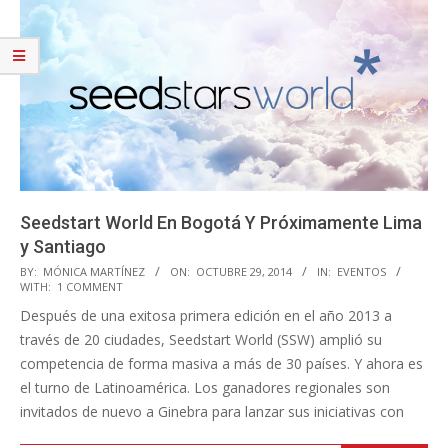
Seedstart World En Bogotá Y Próximamente Lima
y Santiago
2014-
BY:
MÓNICA MARTÍNEZ
ON:
OCTUBRE 29, 2014
IN:
EVENTOS
WITH:
1 COMMENT
10-
Después de una exitosa primera edición en el año 2013 a
29
través de 20 ciudades, Seedstart World (SSW) amplió su
competencia de forma masiva a más de 30 países. Y ahora es
el turno de Latinoamérica. Los ganadores regionales son
invitados de nuevo a Ginebra para lanzar sus iniciativas con