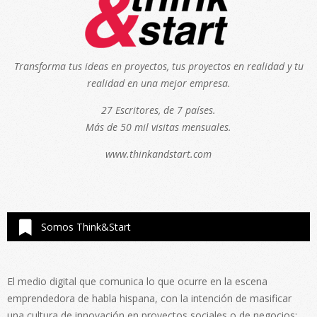
Transforma tus ideas en proyectos, tus proyectos en realidad y tu
realidad en una mejor empresa.
27 Escritores, de 7 países.
Más de 50 mil visitas mensuales.
www.thinkandstart.com
Somos Think&Start
El medio digital que comunica lo que ocurre en la escena
emprendedora de habla hispana, con la intención de masificar
una cultura de innovación en proyectos sociales o de negocios;