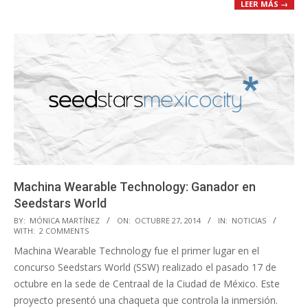
LEER MÁS →
Machina Wearable Technology: Ganador en
Seedstars World
2014-
BY:
MÓNICA MARTÍNEZ
ON:
OCTUBRE 27, 2014
IN:
NOTICIAS
WITH:
2 COMMENTS
10-
Machina Wearable Technology fue el primer lugar en el
27
concurso Seedstars World (SSW) realizado el pasado 17 de
octubre en la sede de Centraal de la Ciudad de México. Este
proyecto presentó una chaqueta que controla la inmersión.