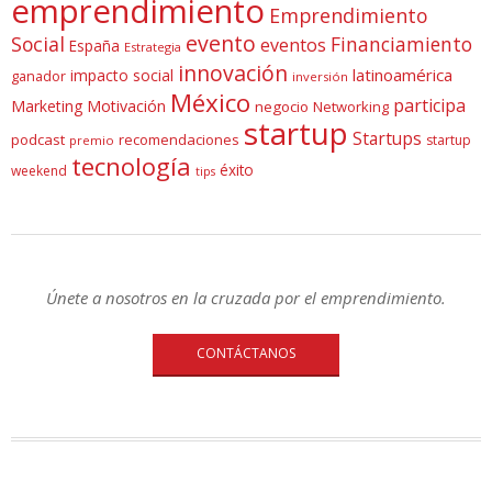
emprendimiento
Emprendimiento
evento
Social
Financiamiento
eventos
España
Estrategia
innovación
latinoamérica
impacto social
ganador
inversión
México
participa
Marketing
Motivación
negocio
Networking
startup
Startups
podcast
recomendaciones
startup
premio
tecnología
éxito
weekend
tips
Únete a nosotros en la cruzada por el emprendimiento.
CONTÁCTANOS