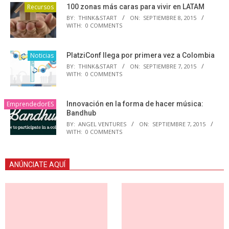
Recursos
100 zonas más caras para vivir en LATAM
BY:
THINK&START
ON:
SEPTIEMBRE 8, 2015
WITH:
0 COMMENTS
Noticias
PlatziConf llega por primera vez a Colombia
BY:
THINK&START
ON:
SEPTIEMBRE 7, 2015
WITH:
0 COMMENTS
EmprendedorES
Innovación en la forma de hacer música:
Bandhub
BY:
ANGEL VENTURES
ON:
SEPTIEMBRE 7, 2015
WITH:
0 COMMENTS
ANÚNCIATE AQUÍ