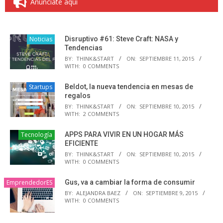
Anúnciate aquí
Noticias
Disruptivo #61: Steve Craft: NASA y
Tendencias
BY:
THINK&START
ON:
SEPTIEMBRE 11, 2015
WITH:
0 COMMENTS
Startups
Beldot, la nueva tendencia en mesas de
regalos
BY:
THINK&START
ON:
SEPTIEMBRE 10, 2015
WITH:
2 COMMENTS
Tecnología
APPS PARA VIVIR EN UN HOGAR MÁS
EFICIENTE
BY:
THINK&START
ON:
SEPTIEMBRE 10, 2015
WITH:
0 COMMENTS
EmprendedorES
Gus, va a cambiar la forma de consumir
BY:
ALEJANDRA BAEZ
ON:
SEPTIEMBRE 9, 2015
WITH:
0 COMMENTS