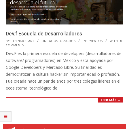
Dev.f Escuela de Desarrolladores
2015-
BY:
THINK&START
ON:
AGOSTO 20, 2015
IN:
EVENTOS
WITH:
0
COMMENTS
08-
Dev.F es la primera escuela de developers (desarrolladores de
20
software/ programadores) en México y está apoyada por
Google Developers y Mercado Libre. Su finalidad es
democratizar la cultura hacker sin importar edad o profesión.
Fue creada hace un par de años por tres colegas líderes en el
ecosistema tecnológico de
LEER MÁS →