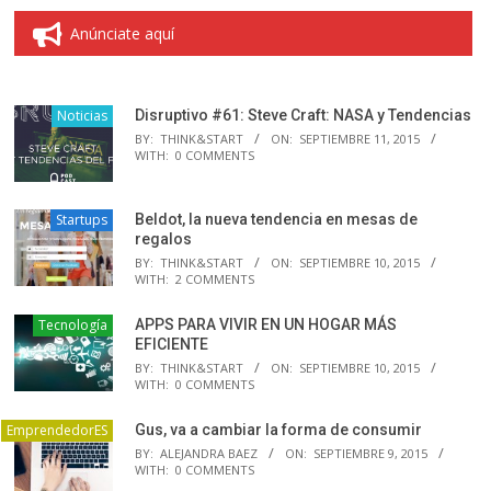
Anúnciate aquí
Noticias
Disruptivo #61: Steve Craft: NASA y Tendencias
BY:
THINK&START
ON:
SEPTIEMBRE 11, 2015
WITH:
0 COMMENTS
Startups
Beldot, la nueva tendencia en mesas de
regalos
BY:
THINK&START
ON:
SEPTIEMBRE 10, 2015
WITH:
2 COMMENTS
Tecnología
APPS PARA VIVIR EN UN HOGAR MÁS
EFICIENTE
BY:
THINK&START
ON:
SEPTIEMBRE 10, 2015
WITH:
0 COMMENTS
EmprendedorES
Gus, va a cambiar la forma de consumir
BY:
ALEJANDRA BAEZ
ON:
SEPTIEMBRE 9, 2015
WITH:
0 COMMENTS