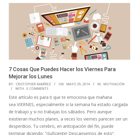
7 Cosas Que Puedes Hacer los Viernes Para
Mejorar los Lunes
2014-
BY:
CRISTOPHER RAMÍREZ
ON:
MAYO 29, 2014
IN:
MOTIVACIÓN
WITH:
0 COMMENTS
05-
Este artículo es para ti que te emociona que mañana
29
sea VIERNES, especialmente si la semana ha estado cargada
de trabajo y si no trabajas los sábados. Pero aunque
existieran muchos planes, a veces los viernes parecen ser un
desperdicio. Tu cerebro, en anticipación del fin, puede
terminar diciendo: “¡Suficiente! Descansemos de esto”.