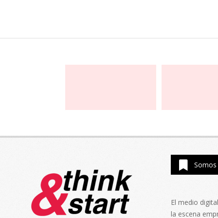
Somos 
El medio digit
la escena emp