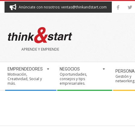
Skip
Anúnciate con nosotros: ventas@thinkandstart.com
to
content
THINK&START
APRENDE Y EMPRENDE
Secondary
EMPRENDEDORES
NEGOCIOS
PERSONA
Navigation
Motivación,
Oportunidades,
Gestión y
Creatividad, Social y
consejos y tips
Menu
networking
más.
empresariales.