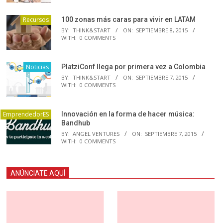
Recursos
100 zonas más caras para vivir en LATAM
BY:
THINK&START
ON:
SEPTIEMBRE 8, 2015
WITH:
0 COMMENTS
Noticias
PlatziConf llega por primera vez a Colombia
BY:
THINK&START
ON:
SEPTIEMBRE 7, 2015
WITH:
0 COMMENTS
EmprendedorES
Innovación en la forma de hacer música:
Bandhub
BY:
ANGEL VENTURES
ON:
SEPTIEMBRE 7, 2015
WITH:
0 COMMENTS
ANÚNCIATE AQUÍ