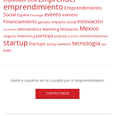
Emprendedor Social
emprendimiento
Emprendimiento
evento
Social
eventos
España
Estrategia
innovación
Financiamiento
impacto social
ganador
México
latinoamérica
Marketing
Motivación
inversión
participa
negocio
Networking
podcast
recomendaciones
premio
startup
tecnología
Startups
startup weekend
tips
éxito
Únete a nosotros en la cruzada por el emprendimiento.
CONTÁCTANOS