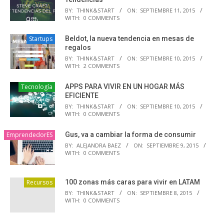
BY:
THINK&START
ON:
SEPTIEMBRE 11, 2015
WITH:
0 COMMENTS
Startups
Beldot, la nueva tendencia en mesas de
regalos
BY:
THINK&START
ON:
SEPTIEMBRE 10, 2015
WITH:
2 COMMENTS
Tecnología
APPS PARA VIVIR EN UN HOGAR MÁS
EFICIENTE
BY:
THINK&START
ON:
SEPTIEMBRE 10, 2015
WITH:
0 COMMENTS
EmprendedorES
Gus, va a cambiar la forma de consumir
BY:
ALEJANDRA BAEZ
ON:
SEPTIEMBRE 9, 2015
WITH:
0 COMMENTS
Recursos
100 zonas más caras para vivir en LATAM
BY:
THINK&START
ON:
SEPTIEMBRE 8, 2015
WITH:
0 COMMENTS