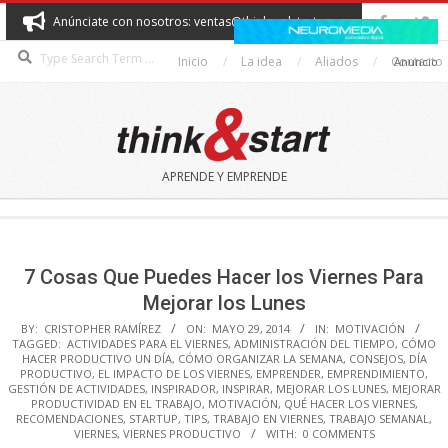
Skip
Anúnciate con nosotros: ventas@thinkandstart.com
to
Search
content
Inicio
La idea
Aliados
Contacto
Anuncio
THINK&START
APRENDE Y EMPRENDE
Secondary
Navigation
Menu
7 Cosas Que Puedes Hacer los Viernes Para
Mejorar los Lunes
BY:
CRISTOPHER RAMÍREZ
ON:
MAYO 29, 2014
IN:
MOTIVACIÓN
TAGGED:
ACTIVIDADES PARA EL VIERNES
,
ADMINISTRACIÓN DEL TIEMPO
,
CÓMO
HACER PRODUCTIVO UN DÍA
,
CÓMO ORGANIZAR LA SEMANA
,
CONSEJOS
,
DÍA
PRODUCTIVO
,
EL IMPACTO DE LOS VIERNES
,
EMPRENDER
,
EMPRENDIMIENTO
,
GESTIÓN DE ACTIVIDADES
,
INSPIRADOR
,
INSPIRAR
,
MEJORAR LOS LUNES
,
MEJORAR
PRODUCTIVIDAD EN EL TRABAJO
,
MOTIVACIÓN
,
QUÉ HACER LOS VIERNES
,
RECOMENDACIONES
,
STARTUP
,
TIPS
,
TRABAJO EN VIERNES
,
TRABAJO SEMANAL
,
VIERNES
,
VIERNES PRODUCTIVO
WITH:
0 COMMENTS