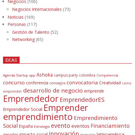
Negocios
(106)
Negocios Internacionales
(73)
Noticias
(169)
Personas
(117)
Gestión de Talento
(52)
Networking
(65)
IDEAS
Ashoka
campus party
colombia
Agenda Startup
app
Competencia
concurso
convocatoria
conferencia
Creatividad
consejos
cómo
desarrollo de negocio
emprende
emprender
Emprendedor
EmprendedorES
Emprender
Emprendedor Social
emprendimiento
Emprendimiento
evento
Social
Financiamiento
eventos
España
Estrategia
innovación
latinoamérica
impacto social
ganador
inversión