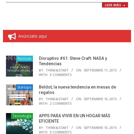
LEER MÁS →
Anúnciate aquí
Noticias
Disruptivo #61: Steve Craft: NASA y
Tendencias
BY:
THINK&START
ON:
SEPTIEMBRE 11, 2015
WITH:
0 COMMENTS
Startups
Beldot, la nueva tendencia en mesas de
regalos
BY:
THINK&START
ON:
SEPTIEMBRE 10, 2015
WITH:
2 COMMENTS
Tecnología
APPS PARA VIVIR EN UN HOGAR MÁS
EFICIENTE
BY:
THINK&START
ON:
SEPTIEMBRE 10, 2015
WITH:
0 COMMENTS