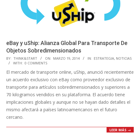
eBay y uShip: Alianza Global Para Transporte De
Objetos Sobredimensionados
2014-
BY:
THINK&START
ON:
MARZO 19, 2014
IN:
ESTRATEGIA
,
NOTICIAS
WITH:
0 COMMENTS
03-
El mercado de transporte online, uShip, anunció recientemente
19
un acuerdo exclusivo con eBay como proveedor exclusivo de
transporte para artículos sobredimensionados y superiores a
70 kilogramos vendidos en su plataforma. El acuerdo tiene
implicaciones globales y aunque no se hayan dado detalles el
mismo afectará a países latinoamericanos en el futuro
cercano.
LEER MÁS →