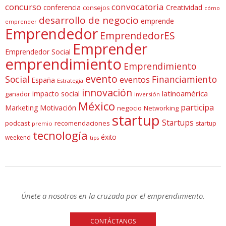
concurso
convocatoria
conferencia
Creatividad
consejos
cómo
desarrollo de negocio
emprende
emprender
Emprendedor
EmprendedorES
Emprender
Emprendedor Social
emprendimiento
Emprendimiento
evento
Social
Financiamiento
eventos
España
Estrategia
innovación
latinoamérica
impacto social
ganador
inversión
México
participa
Marketing
Motivación
negocio
Networking
startup
Startups
podcast
recomendaciones
startup
premio
tecnología
éxito
weekend
tips
Únete a nosotros en la cruzada por el emprendimiento.
CONTÁCTANOS