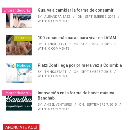
EmprendedorES
Gus, va a cambiar la forma de consumir
BY:
ALEJANDRA BAEZ
ON:
SEPTIEMBRE 9, 2015
WITH:
0 COMMENTS
Recursos
100 zonas más caras para vivir en LATAM
BY:
THINK&START
ON:
SEPTIEMBRE 8, 2015
WITH:
0 COMMENTS
Noticias
PlatziConf llega por primera vez a Colombia
BY:
THINK&START
ON:
SEPTIEMBRE 7, 2015
WITH:
0 COMMENTS
EmprendedorES
Innovación en la forma de hacer música:
Bandhub
BY:
ANGEL VENTURES
ON:
SEPTIEMBRE 7, 2015
WITH:
0 COMMENTS
ANÚNCIATE AQUÍ