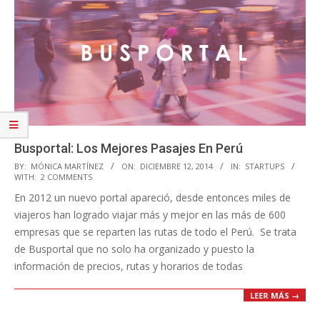
Busportal: Los Mejores Pasajes En Perú
2014-
BY:
MÓNICA MARTÍNEZ
ON:
DICIEMBRE 12, 2014
IN:
STARTUPS
WITH:
2 COMMENTS
12-
En 2012 un nuevo portal apareció, desde entonces miles de
12
viajeros han logrado viajar más y mejor en las más de 600
empresas que se reparten las rutas de todo el Perú. Se trata
de Busportal que no solo ha organizado y puesto la
información de precios, rutas y horarios de todas
LEER MÁS →