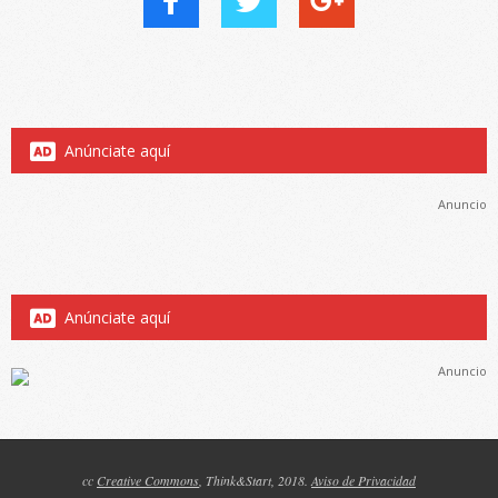
Anúnciate aquí
Anuncio
Anúnciate aquí
Anuncio
cc
Creative Commons
, Think&Start, 2018.
Aviso de Privacidad