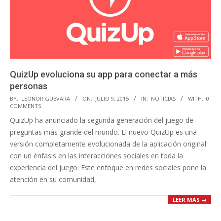
QuizUp evoluciona su app para conectar a más
personas
2015-
BY:
LEONOR GUEVARA
ON:
JULIO 9, 2015
IN:
NOTICIAS
WITH:
0
COMMENTS
07-
QuizUp ha anunciado la segunda generación del juego de
09
preguntas más grande del mundo. El nuevo QuizUp es una
versión completamente evolucionada de la aplicación original
con un énfasis en las interacciones sociales en toda la
experiencia del juego. Este enfoque en redes sociales pone la
atención en su comunidad,
LEER MÁS →