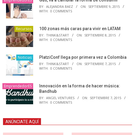
EmprendedorES
BY:
ALEJANDRA BAEZ
ON:
SEPTIEMBRE 9, 2015
WITH:
0 COMMENTS
Recursos
100 zonas más caras para vivir en LATAM
BY:
THINK&START
ON:
SEPTIEMBRE 8, 2015
WITH:
0 COMMENTS
Noticias
PlatziConf llega por primera vez a Colombia
BY:
THINK&START
ON:
SEPTIEMBRE 7, 2015
WITH:
0 COMMENTS
EmprendedorES
Innovación en la forma de hacer música:
Bandhub
BY:
ANGEL VENTURES
ON:
SEPTIEMBRE 7, 2015
WITH:
0 COMMENTS
ANÚNCIATE AQUÍ