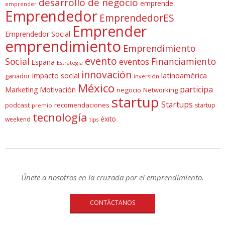
desarrollo de negocio
emprende
emprender
Emprendedor
EmprendedorES
Emprender
Emprendedor Social
emprendimiento
Emprendimiento
evento
Social
Financiamiento
eventos
España
Estrategia
innovación
latinoamérica
impacto social
ganador
inversión
México
participa
Marketing
Motivación
negocio
Networking
startup
Startups
podcast
recomendaciones
startup
premio
tecnología
éxito
weekend
tips
Únete a nosotros en la cruzada por el emprendimiento.
CONTÁCTANOS