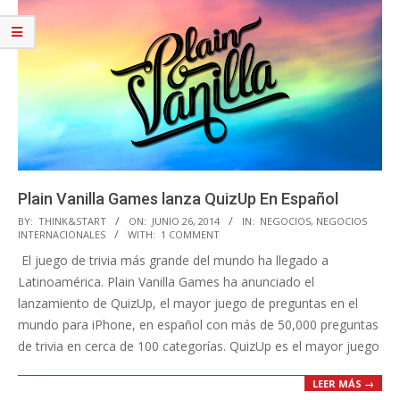
Plain Vanilla Games lanza QuizUp En Español
2014-
BY:
THINK&START
ON:
JUNIO 26, 2014
IN:
NEGOCIOS
,
NEGOCIOS
INTERNACIONALES
WITH:
1 COMMENT
06-
El juego de trivia más grande del mundo ha llegado a
26
Latinoamérica. Plain Vanilla Games ha anunciado el
lanzamiento de QuizUp, el mayor juego de preguntas en el
mundo para iPhone, en español con más de 50,000 preguntas
de trivia en cerca de 100 categorías. QuizUp es el mayor juego
LEER MÁS →