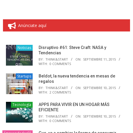
Anúnciate aquí
Noticias
Disruptivo #61: Steve Craft: NASA y
Tendencias
BY:
THINK&START
ON:
SEPTIEMBRE 11, 2015
WITH:
0 COMMENTS
Startups
Beldot, la nueva tendencia en mesas de
regalos
BY:
THINK&START
ON:
SEPTIEMBRE 10, 2015
WITH:
2 COMMENTS
Tecnología
APPS PARA VIVIR EN UN HOGAR MÁS
EFICIENTE
BY:
THINK&START
ON:
SEPTIEMBRE 10, 2015
WITH:
0 COMMENTS
Gus, va a cambiar la forma de consumir