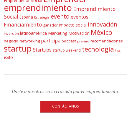
Emprendedor Social
emprendimiento
Emprendimiento
evento
Social
eventos
España
Estrategia
innovación
Financiamiento
impacto social
ganador
México
latinoamérica
Marketing
Motivación
inversión
participa
negocio
Networking
podcast
recomendaciones
premio
startup
tecnología
Startups
startup weekend
tips
éxito
Únete a nosotros en la cruzada por el emprendimiento.
CONTÁCTANOS