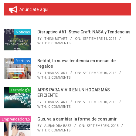
Anúnciate aquí
Noticias
Disruptivo #61: Steve Craft: NASA y Tendencias
BY:
THINK&START
ON:
SEPTIEMBRE 11, 2015
WITH:
0 COMMENTS
Startups
Beldot, la nueva tendencia en mesas de
regalos
BY:
THINK&START
ON:
SEPTIEMBRE 10, 2015
WITH:
2 COMMENTS
Tecnología
APPS PARA VIVIR EN UN HOGAR MÁS
EFICIENTE
BY:
THINK&START
ON:
SEPTIEMBRE 10, 2015
WITH:
0 COMMENTS
EmprendedorES
Gus, va a cambiar la forma de consumir
BY:
ALEJANDRA BAEZ
ON:
SEPTIEMBRE 9, 2015
WITH:
0 COMMENTS