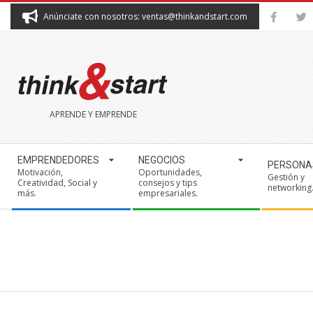
Skip
Anúnciate con nosotros: ventas@thinkandstart.com
to
content
THINK&START
APRENDE Y EMPRENDE
Secondary
EMPRENDEDORES
NEGOCIOS
PERSONA
Navigation
Motivación,
Oportunidades,
Gestión y
Creatividad, Social y
consejos y tips
Menu
networking
más.
empresariales.