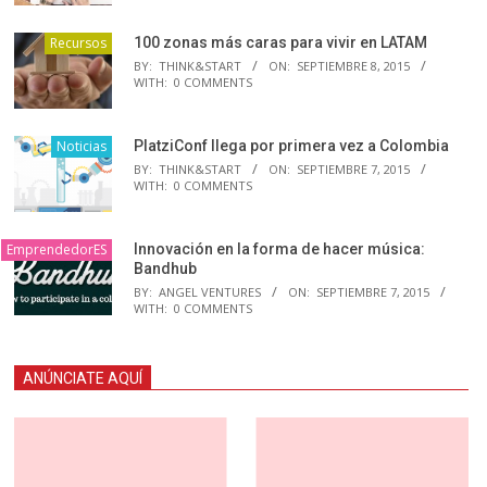
Recursos
100 zonas más caras para vivir en LATAM
BY:
THINK&START
ON:
SEPTIEMBRE 8, 2015
WITH:
0 COMMENTS
Noticias
PlatziConf llega por primera vez a Colombia
BY:
THINK&START
ON:
SEPTIEMBRE 7, 2015
WITH:
0 COMMENTS
EmprendedorES
Innovación en la forma de hacer música:
Bandhub
BY:
ANGEL VENTURES
ON:
SEPTIEMBRE 7, 2015
WITH:
0 COMMENTS
ANÚNCIATE AQUÍ