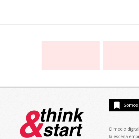
Somos 
El medio digit
la escena emp