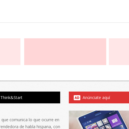
Think&Start
Anúnciate aquí
al que comunica lo que ocurre en
rendedora de habla hispana, con