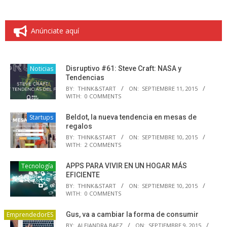
Anúnciate aquí
Noticias
Disruptivo #61: Steve Craft: NASA y
Tendencias
BY:
THINK&START
ON:
SEPTIEMBRE 11, 2015
WITH:
0 COMMENTS
Startups
Beldot, la nueva tendencia en mesas de
regalos
BY:
THINK&START
ON:
SEPTIEMBRE 10, 2015
WITH:
2 COMMENTS
Tecnología
APPS PARA VIVIR EN UN HOGAR MÁS
EFICIENTE
BY:
THINK&START
ON:
SEPTIEMBRE 10, 2015
WITH:
0 COMMENTS
EmprendedorES
Gus, va a cambiar la forma de consumir
BY:
ALEJANDRA BAEZ
ON:
SEPTIEMBRE 9, 2015