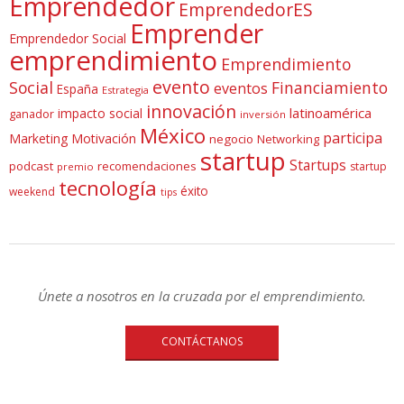
Emprendedor
EmprendedorES
Emprender
Emprendedor Social
emprendimiento
Emprendimiento
evento
Social
Financiamiento
eventos
España
Estrategia
innovación
latinoamérica
impacto social
ganador
inversión
México
participa
Marketing
Motivación
negocio
Networking
startup
Startups
podcast
recomendaciones
startup
premio
tecnología
éxito
weekend
tips
Únete a nosotros en la cruzada por el emprendimiento.
CONTÁCTANOS