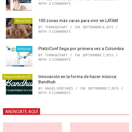
WITH:
0 COMMENTS
Recursos
100 zonas más caras para vivir en LATAM
BY:
THINK&START
ON:
SEPTIEMBRE 8, 2015
WITH:
0 COMMENTS
Noticias
PlatziConf llega por primera vez a Colombia
BY:
THINK&START
ON:
SEPTIEMBRE 7, 2015
WITH:
0 COMMENTS
EmprendedorES
Innovación en la forma de hacer música:
Bandhub
BY:
ANGEL VENTURES
ON:
SEPTIEMBRE 7, 2015
WITH:
0 COMMENTS
ANÚNCIATE AQUÍ