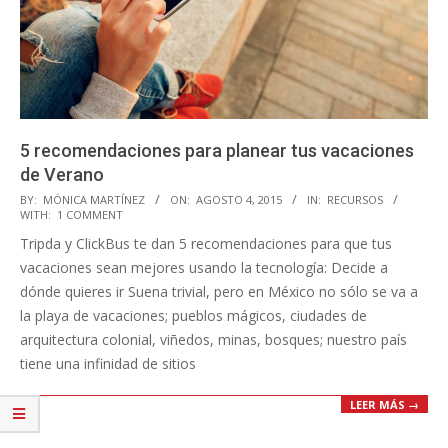
5 recomendaciones para planear tus vacaciones
de Verano
2015-
BY:
MÓNICA MARTÍNEZ
ON:
AGOSTO 4, 2015
IN:
RECURSOS
WITH:
1 COMMENT
08-
Tripda y ClickBus te dan 5 recomendaciones para que tus
04
vacaciones sean mejores usando la tecnología: Decide a
dónde quieres ir Suena trivial, pero en México no sólo se va a
la playa de vacaciones; pueblos mágicos, ciudades de
arquitectura colonial, viñedos, minas, bosques; nuestro país
tiene una infinidad de sitios
LEER MÁS →