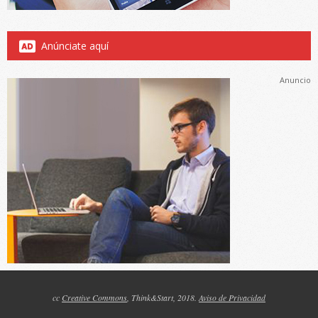
Anúnciate aquí
Anuncio
cc
Creative Commons
, Think&Start, 2018.
Aviso de Privacidad