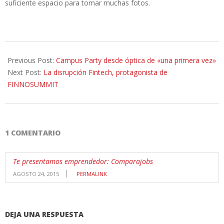
suficiente espacio para tomar muchas fotos.
2015-
08-
Previous Post:
Campus Party desde óptica de «una primera vez»
04
Next Post:
La disrupción Fintech, protagonista de
FINNOSUMMIT
1 COMENTARIO
Te presentamos emprendedor: Comparajobs
AGOSTO 24, 2015
PERMALINK
DEJA UNA RESPUESTA