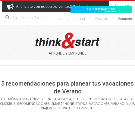
Skip
Anúnciate con nosotros: ventas@thinkandstart.com
to
Search
content
Inicio
La idea
Aliados
Contacto
Anuncio
THINK&START
APRENDE Y EMPRENDE
Secondary
Navigation
Menu
5 recomendaciones para planear tus vacaciones
de Verano
BY:
MÓNICA MARTÍNEZ
ON:
AGOSTO 4, 2015
IN:
RECURSOS
TAGGED:
CLICKBUS
,
RECOMENDACIONES
,
SMARTPHONE
,
TRIPDA
,
VACACIONES
,
VERANO
,
VIAJE
,
VIAJEROS
WITH:
1 COMMENT