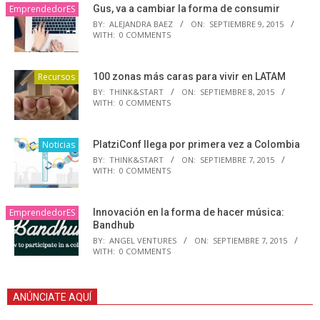
EmprendedorES
Gus, va a cambiar la forma de consumir
BY:
ALEJANDRA BAEZ
ON:
SEPTIEMBRE 9, 2015
WITH:
0 COMMENTS
Recursos
100 zonas más caras para vivir en LATAM
BY:
THINK&START
ON:
SEPTIEMBRE 8, 2015
WITH:
0 COMMENTS
Noticias
PlatziConf llega por primera vez a Colombia
BY:
THINK&START
ON:
SEPTIEMBRE 7, 2015
WITH:
0 COMMENTS
EmprendedorES
Innovación en la forma de hacer música:
Bandhub
BY:
ANGEL VENTURES
ON:
SEPTIEMBRE 7, 2015
WITH:
0 COMMENTS
ANÚNCIATE AQUÍ