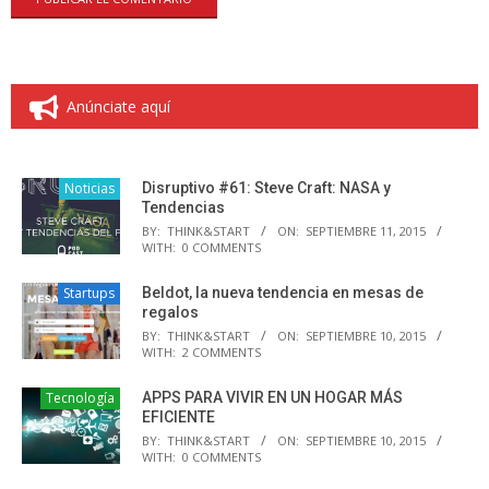
Anúnciate aquí
Noticias
Disruptivo #61: Steve Craft: NASA y
Tendencias
BY:
THINK&START
ON:
SEPTIEMBRE 11, 2015
WITH:
0 COMMENTS
Startups
Beldot, la nueva tendencia en mesas de
regalos
BY:
THINK&START
ON:
SEPTIEMBRE 10, 2015
WITH:
2 COMMENTS
Tecnología
APPS PARA VIVIR EN UN HOGAR MÁS
EFICIENTE
BY:
THINK&START
ON:
SEPTIEMBRE 10, 2015
WITH:
0 COMMENTS