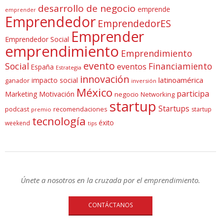
desarrollo de negocio
emprende
emprender
Emprendedor
EmprendedorES
Emprender
Emprendedor Social
emprendimiento
Emprendimiento
evento
Social
Financiamiento
eventos
España
Estrategia
innovación
latinoamérica
impacto social
ganador
inversión
México
participa
Marketing
Motivación
negocio
Networking
startup
Startups
podcast
recomendaciones
startup
premio
tecnología
éxito
weekend
tips
Únete a nosotros en la cruzada por el emprendimiento.
CONTÁCTANOS