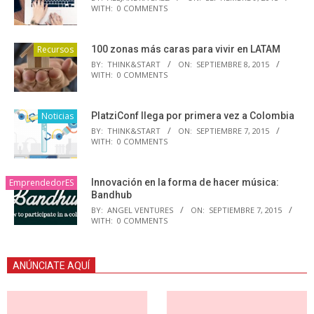
WITH:
0 COMMENTS
Recursos
100 zonas más caras para vivir en LATAM
BY:
THINK&START
ON:
SEPTIEMBRE 8, 2015
WITH:
0 COMMENTS
Noticias
PlatziConf llega por primera vez a Colombia
BY:
THINK&START
ON:
SEPTIEMBRE 7, 2015
WITH:
0 COMMENTS
EmprendedorES
Innovación en la forma de hacer música:
Bandhub
BY:
ANGEL VENTURES
ON:
SEPTIEMBRE 7, 2015
WITH:
0 COMMENTS
ANÚNCIATE AQUÍ