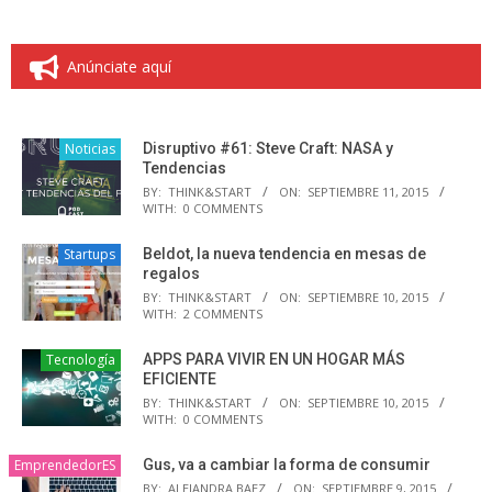
Anúnciate aquí
Noticias
Disruptivo #61: Steve Craft: NASA y
Tendencias
BY:
THINK&START
ON:
SEPTIEMBRE 11, 2015
WITH:
0 COMMENTS
Startups
Beldot, la nueva tendencia en mesas de
regalos
BY:
THINK&START
ON:
SEPTIEMBRE 10, 2015
WITH:
2 COMMENTS
Tecnología
APPS PARA VIVIR EN UN HOGAR MÁS
EFICIENTE
BY:
THINK&START
ON:
SEPTIEMBRE 10, 2015
WITH:
0 COMMENTS
EmprendedorES
Gus, va a cambiar la forma de consumir
BY:
ALEJANDRA BAEZ
ON:
SEPTIEMBRE 9, 2015