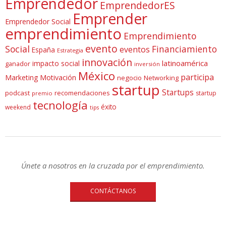
Emprendedor
EmprendedorES
Emprender
Emprendedor Social
emprendimiento
Emprendimiento
evento
Social
Financiamiento
eventos
España
Estrategia
innovación
latinoamérica
impacto social
ganador
inversión
México
participa
Marketing
Motivación
negocio
Networking
startup
Startups
podcast
recomendaciones
startup
premio
tecnología
éxito
weekend
tips
Únete a nosotros en la cruzada por el emprendimiento.
CONTÁCTANOS