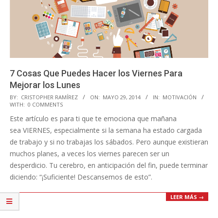
7 Cosas Que Puedes Hacer los Viernes Para
Mejorar los Lunes
2014-
BY:
CRISTOPHER RAMÍREZ
ON:
MAYO 29, 2014
IN:
MOTIVACIÓN
WITH:
0 COMMENTS
05-
Este artículo es para ti que te emociona que mañana
29
sea VIERNES, especialmente si la semana ha estado cargada
de trabajo y si no trabajas los sábados. Pero aunque existieran
muchos planes, a veces los viernes parecen ser un
desperdicio. Tu cerebro, en anticipación del fin, puede terminar
diciendo: “¡Suficiente! Descansemos de esto”.
LEER MÁS →