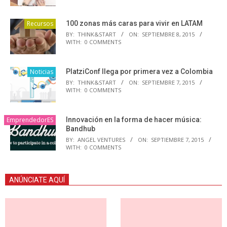
Recursos
100 zonas más caras para vivir en LATAM
BY:
THINK&START
ON:
SEPTIEMBRE 8, 2015
WITH:
0 COMMENTS
Noticias
PlatziConf llega por primera vez a Colombia
BY:
THINK&START
ON:
SEPTIEMBRE 7, 2015
WITH:
0 COMMENTS
EmprendedorES
Innovación en la forma de hacer música:
Bandhub
BY:
ANGEL VENTURES
ON:
SEPTIEMBRE 7, 2015
WITH:
0 COMMENTS
ANÚNCIATE AQUÍ