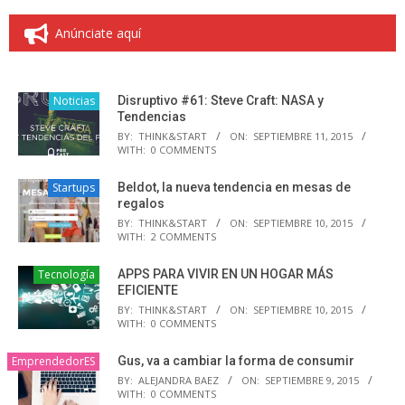
Anúnciate aquí
Noticias
Disruptivo #61: Steve Craft: NASA y
Tendencias
BY:
THINK&START
ON:
SEPTIEMBRE 11, 2015
WITH:
0 COMMENTS
Startups
Beldot, la nueva tendencia en mesas de
regalos
BY:
THINK&START
ON:
SEPTIEMBRE 10, 2015
WITH:
2 COMMENTS
Tecnología
APPS PARA VIVIR EN UN HOGAR MÁS
EFICIENTE
BY:
THINK&START
ON:
SEPTIEMBRE 10, 2015
WITH:
0 COMMENTS
EmprendedorES
Gus, va a cambiar la forma de consumir
BY:
ALEJANDRA BAEZ
ON:
SEPTIEMBRE 9, 2015
WITH:
0 COMMENTS