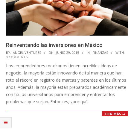
Reinventando las inversiones en México
2015-
BY:
ANGEL VENTURES
ON:
JUNIO 29, 2015
IN:
FINANZAS
WITH:
0 COMMENTS
06-
Los emprendedores mexicanos tienen increíbles ideas de
29
negocio, la mayoría están innovando de tal manera que han
roto el récord en registro de marcas y patentes en los últimos
años. Además, la mayoría están preparados académicamente
con títulos universitarios para emprender y enfrentar los
problemas que surjan. Entonces, ¿por qué
LEER MÁS →