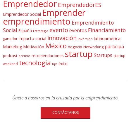
Emprendedor
EmprendedorES
Emprender
Emprendedor Social
emprendimiento
Emprendimiento
evento
Social
Financiamiento
eventos
España
Estrategia
innovación
latinoamérica
impacto social
ganador
inversión
México
participa
Marketing
Motivación
negocio
Networking
startup
Startups
podcast
recomendaciones
startup
premio
tecnología
éxito
weekend
tips
Únete a nosotros en la cruzada por el emprendimiento.
CONTÁCTANOS