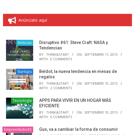
Anúnciate aquí
Noticias
Disruptivo #61: Steve Craft: NASA y
Tendencias
BY:
THINK&START
ON:
SEPTIEMBRE 11, 2015
WITH:
0 COMMENTS
Startups
Beldot, la nueva tendencia en mesas de
regalos
BY:
THINK&START
ON:
SEPTIEMBRE 10, 2015
WITH:
2 COMMENTS
Tecnología
APPS PARA VIVIR EN UN HOGAR MÁS
EFICIENTE
BY:
THINK&START
ON:
SEPTIEMBRE 10, 2015
WITH:
0 COMMENTS
EmprendedorES
Gus, va a cambiar la forma de consumir