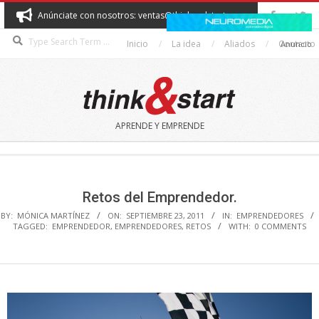
Skip
Anúnciate con nosotros: ventas@thinkandstart.com
to
Search
content
Inicio
La idea
Aliados
Contacto
Anuncio
THINK&START
APRENDE Y EMPRENDE
Secondary
Navigation
Menu
Retos del Emprendedor.
BY:
MÓNICA MARTÍNEZ
ON:
SEPTIEMBRE 23, 2011
IN:
EMPRENDEDORES
TAGGED:
EMPRENDEDOR
,
EMPRENDEDORES
,
RETOS
WITH:
0 COMMENTS