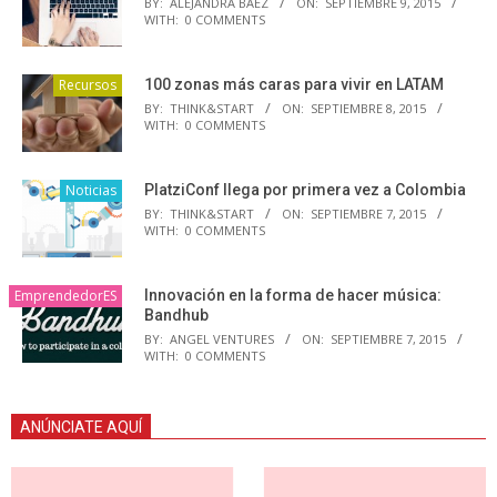
BY:
ALEJANDRA BAEZ
ON:
SEPTIEMBRE 9, 2015
WITH:
0 COMMENTS
Recursos
100 zonas más caras para vivir en LATAM
BY:
THINK&START
ON:
SEPTIEMBRE 8, 2015
WITH:
0 COMMENTS
Noticias
PlatziConf llega por primera vez a Colombia
BY:
THINK&START
ON:
SEPTIEMBRE 7, 2015
WITH:
0 COMMENTS
EmprendedorES
Innovación en la forma de hacer música:
Bandhub
BY:
ANGEL VENTURES
ON:
SEPTIEMBRE 7, 2015
WITH:
0 COMMENTS
ANÚNCIATE AQUÍ