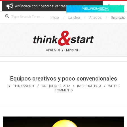
Skip
Anúnciate con nosotros: ventas@thinkandstart.com
to
Search
content
Inicio
La idea
Aliados
Contacto
Anuncio
THINK&START
APRENDE Y EMPRENDE
Secondary
Navigation
Menu
Equipos creativos y poco convencionales
BY:
THINK&START
ON:
JULIO 19, 2012
IN:
ESTRATEGIA
WITH:
0
COMMENTS