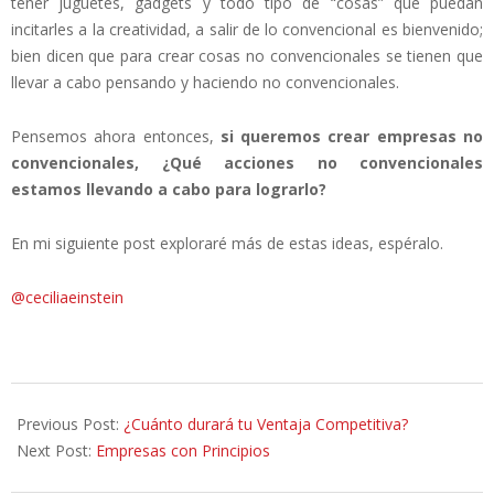
tener juguetes, gadgets y todo tipo de “cosas” que puedan
incitarles a la creatividad, a salir de lo convencional es bienvenido;
bien dicen que para crear cosas no convencionales se tienen que
llevar a cabo pensando y haciendo no convencionales.
Pensemos ahora entonces,
si queremos crear empresas no
convencionales, ¿Qué acciones no convencionales
estamos llevando a cabo para lograrlo?
En mi siguiente post exploraré más de estas ideas, espéralo.
@ceciliaeinstein
2012-
07-
Previous Post:
¿Cuánto durará tu Ventaja Competitiva?
19
Next Post:
Empresas con Principios