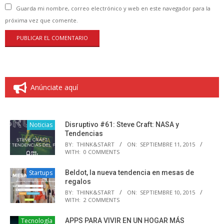
Guarda mi nombre, correo electrónico y web en este navegador para la
próxima vez que comente.
Anúnciate aquí
Noticias
Disruptivo #61: Steve Craft: NASA y
Tendencias
BY:
THINK&START
ON:
SEPTIEMBRE 11, 2015
WITH:
0 COMMENTS
Startups
Beldot, la nueva tendencia en mesas de
regalos
BY:
THINK&START
ON:
SEPTIEMBRE 10, 2015
WITH:
2 COMMENTS
Tecnología
APPS PARA VIVIR EN UN HOGAR MÁS