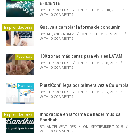
EFICIENTE
BY:
THINK&START
ON:
SEPTIEMBRE 10, 2015
WITH:
0 COMMENTS
EmprendedorES
Gus, va a cambiar la forma de consumir
BY:
ALEJANDRA BAEZ
ON:
SEPTIEMBRE 9, 2015
WITH:
0 COMMENTS
Recursos
100 zonas más caras para vivir en LATAM
BY:
THINK&START
ON:
SEPTIEMBRE 8, 2015
WITH:
0 COMMENTS
Noticias
PlatziConf llega por primera vez a Colombia
BY:
THINK&START
ON:
SEPTIEMBRE 7, 2015
WITH:
0 COMMENTS
EmprendedorES
Innovación en la forma de hacer música:
Bandhub
BY:
ANGEL VENTURES
ON:
SEPTIEMBRE 7, 2015
WITH:
0 COMMENTS