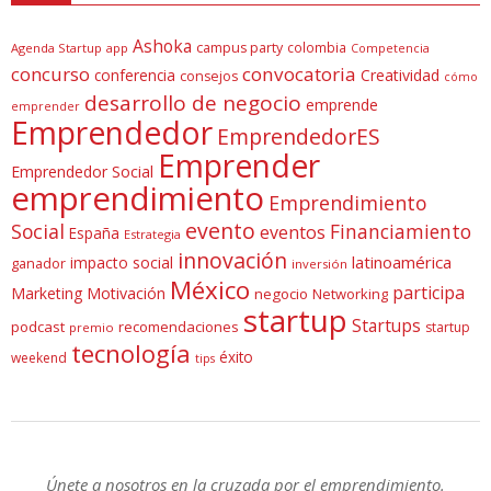
Ashoka
campus party
colombia
Agenda Startup
app
Competencia
concurso
convocatoria
conferencia
Creatividad
consejos
cómo
desarrollo de negocio
emprende
emprender
Emprendedor
EmprendedorES
Emprender
Emprendedor Social
emprendimiento
Emprendimiento
evento
Social
Financiamiento
eventos
España
Estrategia
innovación
latinoamérica
impacto social
ganador
inversión
México
participa
Marketing
Motivación
negocio
Networking
startup
Startups
podcast
recomendaciones
startup
premio
tecnología
éxito
weekend
tips
Únete a nosotros en la cruzada por el emprendimiento.