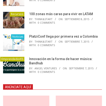
WITH:
0 COMMENTS
Recursos
100 zonas más caras para vivir en LATAM
BY:
THINK&START
ON:
SEPTIEMBRE 8, 2015
WITH:
0 COMMENTS
Noticias
PlatziConf llega por primera vez a Colombia
BY:
THINK&START
ON:
SEPTIEMBRE 7, 2015
WITH:
0 COMMENTS
EmprendedorES
Innovación en la forma de hacer música:
Bandhub
BY:
ANGEL VENTURES
ON:
SEPTIEMBRE 7, 2015
WITH:
0 COMMENTS
ANÚNCIATE AQUÍ