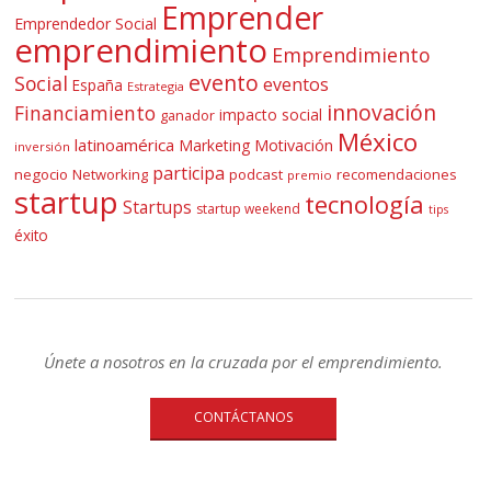
Emprender
Emprendedor Social
emprendimiento
Emprendimiento
evento
Social
eventos
España
Estrategia
innovación
Financiamiento
impacto social
ganador
México
latinoamérica
Marketing
Motivación
inversión
participa
negocio
Networking
podcast
recomendaciones
premio
startup
tecnología
Startups
startup weekend
tips
éxito
Únete a nosotros en la cruzada por el emprendimiento.
CONTÁCTANOS