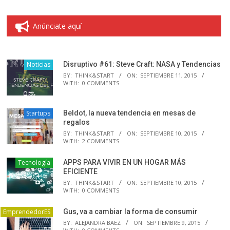
Anúnciate aquí
Noticias
Disruptivo #61: Steve Craft: NASA y Tendencias
BY:
THINK&START
ON:
SEPTIEMBRE 11, 2015
WITH:
0 COMMENTS
Startups
Beldot, la nueva tendencia en mesas de
regalos
BY:
THINK&START
ON:
SEPTIEMBRE 10, 2015
WITH:
2 COMMENTS
Tecnología
APPS PARA VIVIR EN UN HOGAR MÁS
EFICIENTE
BY:
THINK&START
ON:
SEPTIEMBRE 10, 2015
WITH:
0 COMMENTS
EmprendedorES
Gus, va a cambiar la forma de consumir
BY:
ALEJANDRA BAEZ
ON:
SEPTIEMBRE 9, 2015