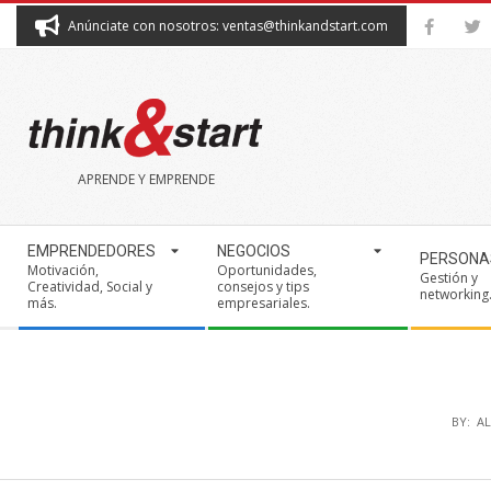
Skip
Anúnciate con nosotros: ventas@thinkandstart.com
to
content
THINK&START
APRENDE Y EMPRENDE
Secondary
EMPRENDEDORES
NEGOCIOS
PERSONA
Navigation
Motivación,
Oportunidades,
Gestión y
Creatividad, Social y
consejos y tips
Menu
networking
más.
empresariales.
BY:
AL