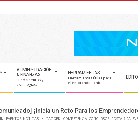
ADMINISTRACIÓN
S
HERRAMIENTAS
& FINANZAS
EDITO
Herramientas útiles para
Fundamentos y
.
el emprendimiento.
estrategias.
omunicado] ¡Inicia un Reto Para los Emprendedor
IN:
EVENTOS
,
NOTICIAS
TAGGED:
COMPETENCIA
,
CONCURSOS
,
COSTA RICA
,
EV