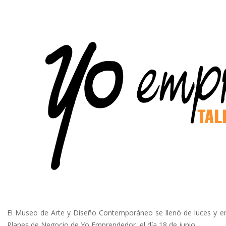
El Museo de Arte y Diseño Contemporáneo se llenó de luces y en
Planes de Negocio de Yo Emprendedor, el día 18 de junio.