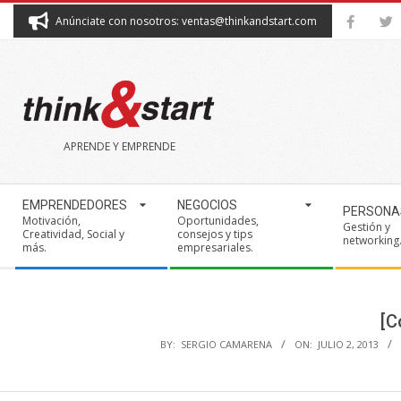
Skip
Anúnciate con nosotros: ventas@thinkandstart.com
to
content
THINK&START
APRENDE Y EMPRENDE
Secondary
EMPRENDEDORES
NEGOCIOS
PERSONA
Navigation
Motivación,
Oportunidades,
Gestión y
Creatividad, Social y
consejos y tips
Menu
networking
más.
empresariales.
[C
BY:
SERGIO CAMARENA
ON:
JULIO 2, 2013