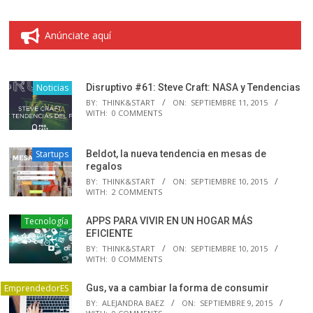
Anúnciate aquí
Noticias
Disruptivo #61: Steve Craft: NASA y Tendencias
BY:
THINK&START
ON:
SEPTIEMBRE 11, 2015
WITH:
0 COMMENTS
Startups
Beldot, la nueva tendencia en mesas de
regalos
BY:
THINK&START
ON:
SEPTIEMBRE 10, 2015
WITH:
2 COMMENTS
Tecnología
APPS PARA VIVIR EN UN HOGAR MÁS
EFICIENTE
BY:
THINK&START
ON:
SEPTIEMBRE 10, 2015
WITH:
0 COMMENTS
EmprendedorES
Gus, va a cambiar la forma de consumir
BY:
ALEJANDRA BAEZ
ON:
SEPTIEMBRE 9, 2015