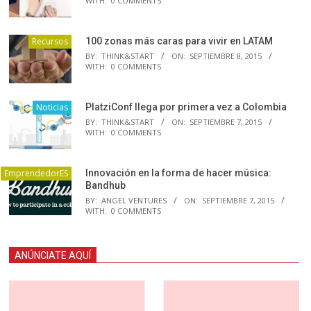
WITH:
0 COMMENTS
Recursos
100 zonas más caras para vivir en LATAM
BY:
THINK&START
ON:
SEPTIEMBRE 8, 2015
WITH:
0 COMMENTS
Noticias
PlatziConf llega por primera vez a Colombia
BY:
THINK&START
ON:
SEPTIEMBRE 7, 2015
WITH:
0 COMMENTS
EmprendedorES
Innovación en la forma de hacer música:
Bandhub
BY:
ANGEL VENTURES
ON:
SEPTIEMBRE 7, 2015
WITH:
0 COMMENTS
ANÚNCIATE AQUÍ