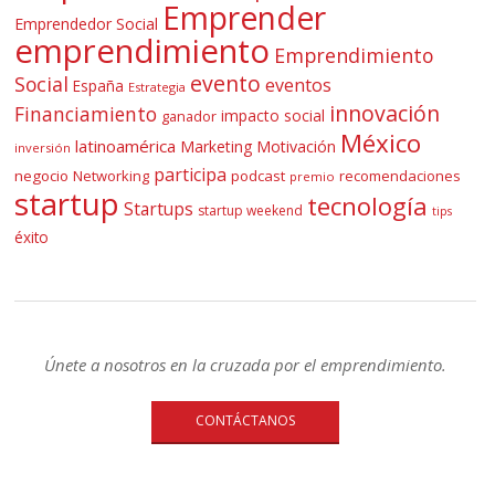
Emprender
Emprendedor Social
emprendimiento
Emprendimiento
evento
Social
eventos
España
Estrategia
innovación
Financiamiento
impacto social
ganador
México
latinoamérica
Marketing
Motivación
inversión
participa
negocio
Networking
podcast
recomendaciones
premio
startup
tecnología
Startups
startup weekend
tips
éxito
Únete a nosotros en la cruzada por el emprendimiento.
CONTÁCTANOS