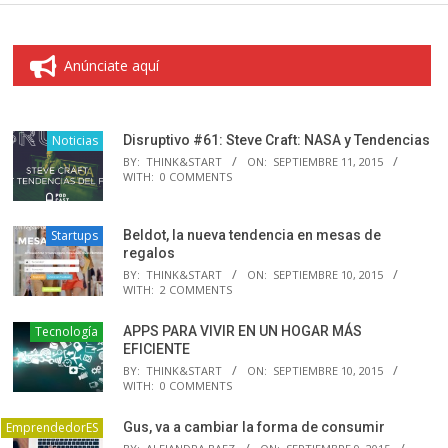
Anúnciate aquí
Noticias
Disruptivo #61: Steve Craft: NASA y Tendencias
BY:
THINK&START
ON:
SEPTIEMBRE 11, 2015
WITH:
0 COMMENTS
Startups
Beldot, la nueva tendencia en mesas de
regalos
BY:
THINK&START
ON:
SEPTIEMBRE 10, 2015
WITH:
2 COMMENTS
Tecnología
APPS PARA VIVIR EN UN HOGAR MÁS
EFICIENTE
BY:
THINK&START
ON:
SEPTIEMBRE 10, 2015
WITH:
0 COMMENTS
EmprendedorES
Gus, va a cambiar la forma de consumir