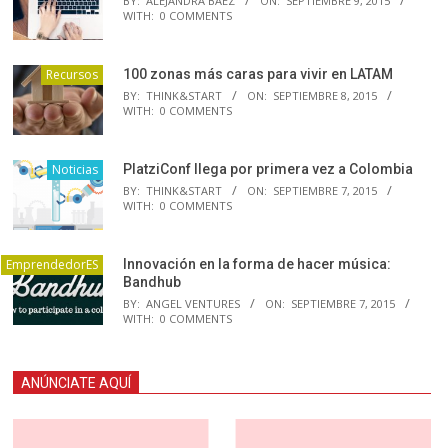
BY:
ALEJANDRA BAEZ
ON:
SEPTIEMBRE 9, 2015
WITH:
0 COMMENTS
Recursos
100 zonas más caras para vivir en LATAM
BY:
THINK&START
ON:
SEPTIEMBRE 8, 2015
WITH:
0 COMMENTS
Noticias
PlatziConf llega por primera vez a Colombia
BY:
THINK&START
ON:
SEPTIEMBRE 7, 2015
WITH:
0 COMMENTS
EmprendedorES
Innovación en la forma de hacer música:
Bandhub
BY:
ANGEL VENTURES
ON:
SEPTIEMBRE 7, 2015
WITH:
0 COMMENTS
ANÚNCIATE AQUÍ