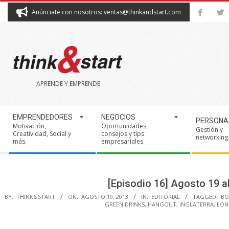
Skip
Anúnciate con nosotros: ventas@thinkandstart.com
to
content
THINK&START
APRENDE Y EMPRENDE
Secondary
EMPRENDEDORES
NEGOCIOS
PERSONA
Navigation
Motivación,
Oportunidades,
Gestión y
Creatividad, Social y
consejos y tips
Menu
networking
más.
empresariales.
[Episodio 16] Agosto 19 
BY:
THINK&START
ON:
AGOSTO 19, 2013
IN:
EDITORIAL
TAGGED:
BO
GREEN DRINKS
,
HANGOUT
,
INGLATERRA
,
LON