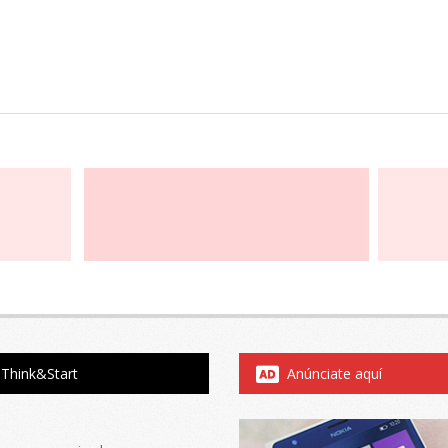
Think&Start
Anúnciate aquí