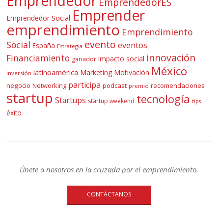
Emprendedor
EmprendedorES
Emprender
Emprendedor Social
emprendimiento
Emprendimiento
evento
Social
eventos
España
Estrategia
innovación
Financiamiento
impacto social
ganador
México
latinoamérica
Marketing
Motivación
inversión
participa
negocio
Networking
podcast
recomendaciones
premio
startup
tecnología
Startups
startup weekend
tips
éxito
Únete a nosotros en la cruzada por el emprendimiento.
CONTÁCTANOS