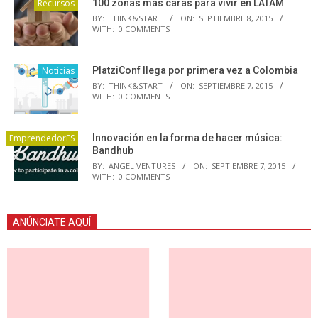
Recursos
100 zonas más caras para vivir en LATAM
BY:
THINK&START
ON:
SEPTIEMBRE 8, 2015
WITH:
0 COMMENTS
Noticias
PlatziConf llega por primera vez a Colombia
BY:
THINK&START
ON:
SEPTIEMBRE 7, 2015
WITH:
0 COMMENTS
EmprendedorES
Innovación en la forma de hacer música:
Bandhub
BY:
ANGEL VENTURES
ON:
SEPTIEMBRE 7, 2015
WITH:
0 COMMENTS
ANÚNCIATE AQUÍ