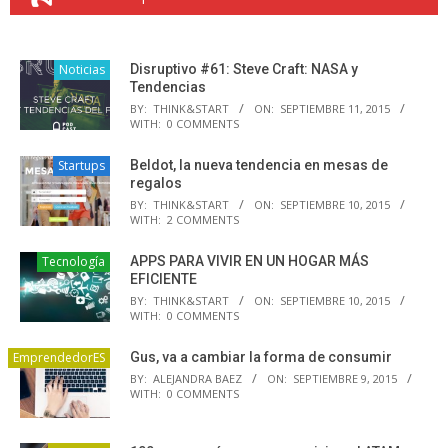
Noticias
Disruptivo #61: Steve Craft: NASA y
Tendencias
BY:
THINK&START
ON:
SEPTIEMBRE 11, 2015
WITH:
0 COMMENTS
Startups
Beldot, la nueva tendencia en mesas de
regalos
BY:
THINK&START
ON:
SEPTIEMBRE 10, 2015
WITH:
2 COMMENTS
Tecnología
APPS PARA VIVIR EN UN HOGAR MÁS
EFICIENTE
BY:
THINK&START
ON:
SEPTIEMBRE 10, 2015
WITH:
0 COMMENTS
EmprendedorES
Gus, va a cambiar la forma de consumir
BY:
ALEJANDRA BAEZ
ON:
SEPTIEMBRE 9, 2015
WITH:
0 COMMENTS