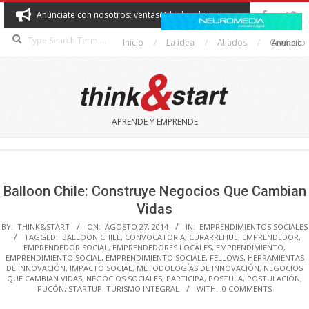
Skip
Anúnciate con nosotros: ventas@thinkandstart.com
to
Search
content
Inicio
La idea
Aliados
Contacto
Anuncio
THINK&START
APRENDE Y EMPRENDE
Secondary
Navigation
Menu
Balloon Chile: Construye Negocios Que Cambian
Vidas
BY:
THINK&START
ON:
AGOSTO 27, 2014
IN:
EMPRENDIMIENTOS SOCIALES
TAGGED:
BALLOON CHILE
,
CONVOCATORIA
,
CURARREHUE
,
EMPRENDEDOR
,
EMPRENDEDOR SOCIAL
,
EMPRENDEDORES LOCALES
,
EMPRENDIMIENTO
,
EMPRENDIMIENTO SOCIAL
,
EMPRENDIMIENTO SOCIALE
,
FELLOWS
,
HERRAMIENTAS
DE INNOVACIÓN
,
IMPACTO SOCIAL
,
METODOLOGÍAS DE INNOVACIÓN
,
NEGOCIOS
QUE CAMBIAN VIDAS
,
NEGOCIOS SOCIALES
,
PARTICIPA
,
POSTULA
,
POSTULACIÓN
,
PUCÓN
,
STARTUP
,
TURISMO INTEGRAL
WITH:
0 COMMENTS