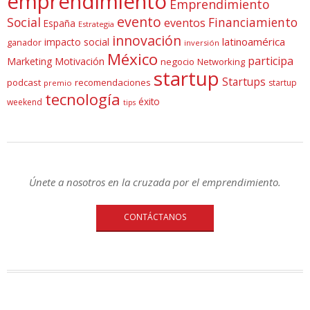
emprendimiento
Emprendimiento
evento
Social
Financiamiento
eventos
España
Estrategia
innovación
latinoamérica
impacto social
ganador
inversión
México
participa
Marketing
Motivación
negocio
Networking
startup
Startups
podcast
recomendaciones
startup
premio
tecnología
éxito
weekend
tips
Únete a nosotros en la cruzada por el emprendimiento.
CONTÁCTANOS