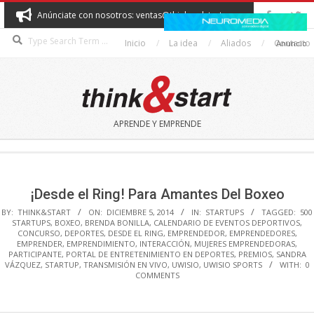
Skip
Anúnciate con nosotros: ventas@thinkandstart.com
to
Search
content
Inicio
La idea
Aliados
Contacto
Anuncio
THINK&START
APRENDE Y EMPRENDE
Secondary
Navigation
Menu
¡Desde el Ring! Para Amantes Del Boxeo
BY:
THINK&START
ON:
DICIEMBRE 5, 2014
IN:
STARTUPS
TAGGED:
500
STARTUPS
,
BOXEO
,
BRENDA BONILLA
,
CALENDARIO DE EVENTOS DEPORTIVOS
,
CONCURSO
,
DEPORTES
,
DESDE EL RING
,
EMPRENDEDOR
,
EMPRENDEDORES
,
EMPRENDER
,
EMPRENDIMIENTO
,
INTERACCIÓN
,
MUJERES EMPRENDEDORAS
,
PARTICIPANTE
,
PORTAL DE ENTRETENIMIENTO EN DEPORTES
,
PREMIOS
,
SANDRA
VÁZQUEZ
,
STARTUP
,
TRANSMISIÓN EN VIVO
,
UWISIO
,
UWISIO SPORTS
WITH:
0
COMMENTS