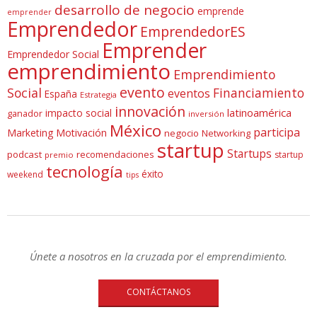
desarrollo de negocio
emprende
emprender
Emprendedor
EmprendedorES
Emprender
Emprendedor Social
emprendimiento
Emprendimiento
evento
Social
Financiamiento
eventos
España
Estrategia
innovación
latinoamérica
impacto social
ganador
inversión
México
participa
Marketing
Motivación
negocio
Networking
startup
Startups
podcast
recomendaciones
startup
premio
tecnología
éxito
weekend
tips
Únete a nosotros en la cruzada por el emprendimiento.
CONTÁCTANOS