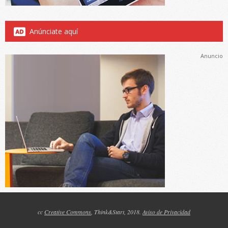
Anúnciate aquí
Anuncio
cc
Creative Commons
, Think&Start, 2018.
Aviso de Privacidad