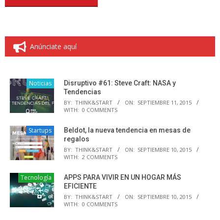
Anúnciate aquí
Noticias
Disruptivo #61: Steve Craft: NASA y
Tendencias
BY:
THINK&START
ON:
SEPTIEMBRE 11, 2015
WITH:
0 COMMENTS
Startups
Beldot, la nueva tendencia en mesas de
regalos
BY:
THINK&START
ON:
SEPTIEMBRE 10, 2015
WITH:
2 COMMENTS
Tecnología
APPS PARA VIVIR EN UN HOGAR MÁS
EFICIENTE
BY:
THINK&START
ON:
SEPTIEMBRE 10, 2015
WITH:
0 COMMENTS