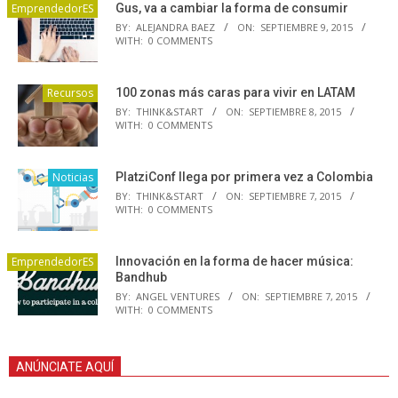
EmprendedorES
Gus, va a cambiar la forma de consumir
BY:
ALEJANDRA BAEZ
ON:
SEPTIEMBRE 9, 2015
WITH:
0 COMMENTS
Recursos
100 zonas más caras para vivir en LATAM
BY:
THINK&START
ON:
SEPTIEMBRE 8, 2015
WITH:
0 COMMENTS
Noticias
PlatziConf llega por primera vez a Colombia
BY:
THINK&START
ON:
SEPTIEMBRE 7, 2015
WITH:
0 COMMENTS
EmprendedorES
Innovación en la forma de hacer música:
Bandhub
BY:
ANGEL VENTURES
ON:
SEPTIEMBRE 7, 2015
WITH:
0 COMMENTS
ANÚNCIATE AQUÍ