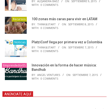
BY:
ALEJANDRA BAEZ
ON:
SEPTIEMBRE 9, 2015
WITH:
0 COMMENTS
Recursos
100 zonas más caras para vivir en LATAM
BY:
THINK&START
ON:
SEPTIEMBRE 8, 2015
WITH:
0 COMMENTS
Noticias
PlatziConf llega por primera vez a Colombia
BY:
THINK&START
ON:
SEPTIEMBRE 7, 2015
WITH:
0 COMMENTS
EmprendedorES
Innovación en la forma de hacer música:
Bandhub
BY:
ANGEL VENTURES
ON:
SEPTIEMBRE 7, 2015
WITH:
0 COMMENTS
ANÚNCIATE AQUÍ