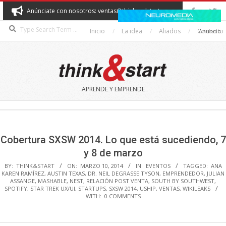
Skip
Anúnciate con nosotros: ventas@thinkandstart.com
to
Search
content
Inicio
La idea
Aliados
Contacto
Anuncio
THINK&START
APRENDE Y EMPRENDE
Secondary
Navigation
Menu
Cobertura SXSW 2014. Lo que está sucediendo, 7
y 8 de marzo
BY:
THINK&START
ON:
MARZO 10, 2014
IN:
EVENTOS
TAGGED:
ANA
KAREN RAMÍREZ
,
AUSTIN TEXAS
,
DR. NEIL DEGRASSE TYSON
,
EMPRENDEDOR
,
JULIAN
ASSANGE
,
MASHABLE
,
NEST
,
RELACIÓN POST VENTA
,
SOUTH BY SOUTHWEST
,
SPOTIFY
,
STAR TREK UX/UI
,
STARTUPS
,
SXSW 2014
,
USHIP
,
VENTAS
,
WIKILEAKS
WITH:
0 COMMENTS