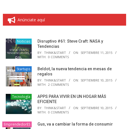
Anúnciate aquí
Noticias
Disruptivo #61: Steve Craft: NASA y
Tendencias
BY:
THINK&START
ON:
SEPTIEMBRE 11, 2015
WITH:
0 COMMENTS
Startups
Beldot, la nueva tendencia en mesas de
regalos
BY:
THINK&START
ON:
SEPTIEMBRE 10, 2015
WITH:
2 COMMENTS
Tecnología
APPS PARA VIVIR EN UN HOGAR MÁS
EFICIENTE
BY:
THINK&START
ON:
SEPTIEMBRE 10, 2015
WITH:
0 COMMENTS
EmprendedorES
Gus, va a cambiar la forma de consumir