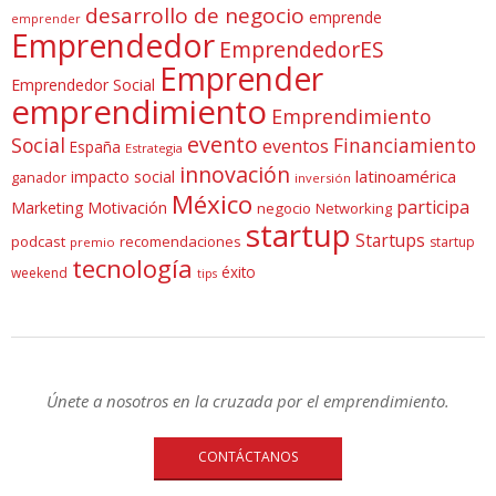
desarrollo de negocio
emprende
emprender
Emprendedor
EmprendedorES
Emprender
Emprendedor Social
emprendimiento
Emprendimiento
evento
Social
Financiamiento
eventos
España
Estrategia
innovación
latinoamérica
impacto social
ganador
inversión
México
participa
Marketing
Motivación
negocio
Networking
startup
Startups
podcast
recomendaciones
startup
premio
tecnología
éxito
weekend
tips
Únete a nosotros en la cruzada por el emprendimiento.
CONTÁCTANOS