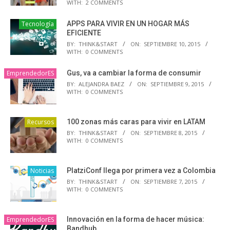
WITH:
2 COMMENTS
Tecnología
APPS PARA VIVIR EN UN HOGAR MÁS
EFICIENTE
BY:
THINK&START
ON:
SEPTIEMBRE 10, 2015
WITH:
0 COMMENTS
EmprendedorES
Gus, va a cambiar la forma de consumir
BY:
ALEJANDRA BAEZ
ON:
SEPTIEMBRE 9, 2015
WITH:
0 COMMENTS
Recursos
100 zonas más caras para vivir en LATAM
BY:
THINK&START
ON:
SEPTIEMBRE 8, 2015
WITH:
0 COMMENTS
Noticias
PlatziConf llega por primera vez a Colombia
BY:
THINK&START
ON:
SEPTIEMBRE 7, 2015
WITH:
0 COMMENTS
EmprendedorES
Innovación en la forma de hacer música:
Bandhub