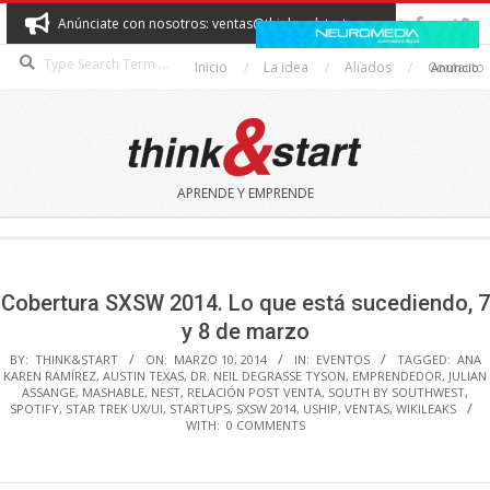
Skip
Anúnciate con nosotros: ventas@thinkandstart.com
to
Search
content
Inicio
La idea
Aliados
Contacto
Anuncio
THINK&START
APRENDE Y EMPRENDE
Secondary
Navigation
Menu
Cobertura SXSW 2014. Lo que está sucediendo, 7
y 8 de marzo
BY:
THINK&START
ON:
MARZO 10, 2014
IN:
EVENTOS
TAGGED:
ANA
KAREN RAMÍREZ
,
AUSTIN TEXAS
,
DR. NEIL DEGRASSE TYSON
,
EMPRENDEDOR
,
JULIAN
ASSANGE
,
MASHABLE
,
NEST
,
RELACIÓN POST VENTA
,
SOUTH BY SOUTHWEST
,
SPOTIFY
,
STAR TREK UX/UI
,
STARTUPS
,
SXSW 2014
,
USHIP
,
VENTAS
,
WIKILEAKS
WITH:
0 COMMENTS