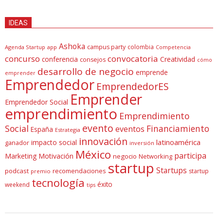
IDEAS
Ashoka
campus party
colombia
Agenda Startup
app
Competencia
concurso
convocatoria
conferencia
Creatividad
consejos
cómo
desarrollo de negocio
emprende
emprender
Emprendedor
EmprendedorES
Emprender
Emprendedor Social
emprendimiento
Emprendimiento
evento
Social
Financiamiento
eventos
España
Estrategia
innovación
latinoamérica
impacto social
ganador
inversión
México
participa
Marketing
Motivación
negocio
Networking
startup
Startups
podcast
recomendaciones
startup
premio
tecnología
éxito
weekend
tips