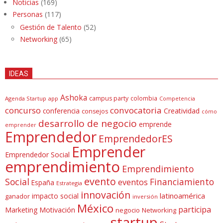
Noticias
(169)
Personas
(117)
Gestión de Talento
(52)
Networking
(65)
IDEAS
Ashoka
campus party
colombia
Agenda Startup
app
Competencia
concurso
convocatoria
conferencia
Creatividad
consejos
cómo
desarrollo de negocio
emprende
emprender
Emprendedor
EmprendedorES
Emprender
Emprendedor Social
emprendimiento
Emprendimiento
evento
Social
Financiamiento
eventos
España
Estrategia
innovación
latinoamérica
impacto social
ganador
inversión
México
participa
Marketing
Motivación
negocio
Networking
startup