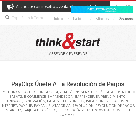
Skip
Anúnciate con nosotros: ventas@thinkandstart.com
to
Search
content
Inicio
La idea
Aliados
Contacto
Anuncio
THINK&START
APRENDE Y EMPRENDE
Secondary
Navigation
Menu
PayClip: Únete A La Revolución de Pagos
BY:
THINK&START
ON:
ABRIL 4, 2014
IN:
STARTUPS
TAGGED:
ADOLFO
BABATZ
,
E-COMMERCE
,
EMPRENDEDOR
,
EMPRENDER
,
EMPRENDIMIENTO
,
HARDWARE
,
INNOVACIÓN
,
PAGOS ELECTRÓNICOS
,
PAGOS ONLINE
,
PAGOS POR
INTERNET
,
PAYCLIP
,
PAYPAL
,
PLATAFORMA
,
REVOLUCIÓN
,
REVOLUCIÓN DE PAGOS
,
STARTUP
,
TARJETA DE CRÉDITO
,
TECNOLOGÍA
,
VILASH POOVALA
WITH:
1
COMMENT