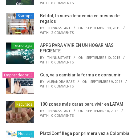
WITH:
0 COMMENTS
Startups
Beldot, la nueva tendencia en mesas de
regalos
BY:
THINK&START
ON:
SEPTIEMBRE 10, 2015
WITH:
2 COMMENTS
Tecnología
APPS PARA VIVIR EN UN HOGAR MÁS
EFICIENTE
BY:
THINK&START
ON:
SEPTIEMBRE 10, 2015
WITH:
0 COMMENTS
EmprendedorES
Gus, va a cambiar la forma de consumir
BY:
ALEJANDRA BAEZ
ON:
SEPTIEMBRE 9, 2015
WITH:
0 COMMENTS
Recursos
100 zonas más caras para vivir en LATAM
BY:
THINK&START
ON:
SEPTIEMBRE 8, 2015
WITH:
0 COMMENTS
Noticias
PlatziConf llega por primera vez a Colombia