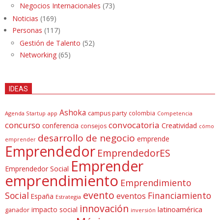
Negocios Internacionales
(73)
Noticias
(169)
Personas
(117)
Gestión de Talento
(52)
Networking
(65)
IDEAS
Ashoka
campus party
colombia
Agenda Startup
app
Competencia
concurso
convocatoria
conferencia
Creatividad
consejos
cómo
desarrollo de negocio
emprende
emprender
Emprendedor
EmprendedorES
Emprender
Emprendedor Social
emprendimiento
Emprendimiento
evento
Social
Financiamiento
eventos
España
Estrategia
innovación
latinoamérica
impacto social
ganador
inversión