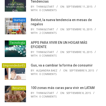
Tendencias
BY:
THINK&START
ON:
SEPTIEMBRE 11, 2015
WITH:
0 COMMENTS
Startups
Beldot, la nueva tendencia en mesas de
regalos
BY:
THINK&START
ON:
SEPTIEMBRE 10, 2015
WITH:
2 COMMENTS
Tecnología
APPS PARA VIVIR EN UN HOGAR MÁS
EFICIENTE
BY:
THINK&START
ON:
SEPTIEMBRE 10, 2015
WITH:
0 COMMENTS
EmprendedorES
Gus, va a cambiar la forma de consumir
BY:
ALEJANDRA BAEZ
ON:
SEPTIEMBRE 9, 2015
WITH:
0 COMMENTS
Recursos
100 zonas más caras para vivir en LATAM
BY:
THINK&START
ON:
SEPTIEMBRE 8, 2015
WITH:
0 COMMENTS