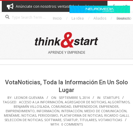
Skip
Anúnciate con nosotros: ventas@thinkandstart.com
to
Search
content
Inicio
La idea
Aliados
Contacto
Anuncio
THINK&START
APRENDE Y EMPRENDE
Secondary
Navigation
Menu
VotaNoticias, Toda la Información En Un Solo
Lugar
BY:
LEONOR GUEVARA
ON:
SEPTIEMBRE 5, 2014
IN:
STARTUPS
TAGGED:
ACCESO A LA INFORMACIÓN
,
AGREGADOR DE NOTICIAS
,
ALGORÍTMOS
,
BENJAMÍN VILLOSLADA
,
COMUNIDAD
,
EMPRENDEDOR
,
EMPRENDER
,
EMPRENDIMIENTO
,
INFORMACIÓN
,
INTERACCIÓN
,
MEDIO DE COMUNICACIÓN
,
MENÉAME
,
NOTICIAS
,
PERIODISMO
,
PLATAFORMA DE NOTICIAS
,
RICARDO GALLI
,
SELECCIÓN DE NOTICIAS
,
SOFTWARE
,
STARTUP
,
TITULARES
,
VOTANOTICIAS
WITH:
0 COMMENTS