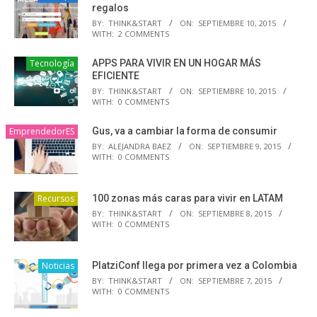
regalos
BY:
THINK&START
ON:
SEPTIEMBRE 10, 2015
WITH:
2 COMMENTS
Tecnología
APPS PARA VIVIR EN UN HOGAR MÁS
EFICIENTE
BY:
THINK&START
ON:
SEPTIEMBRE 10, 2015
WITH:
0 COMMENTS
EmprendedorES
Gus, va a cambiar la forma de consumir
BY:
ALEJANDRA BAEZ
ON:
SEPTIEMBRE 9, 2015
WITH:
0 COMMENTS
Recursos
100 zonas más caras para vivir en LATAM
BY:
THINK&START
ON:
SEPTIEMBRE 8, 2015
WITH:
0 COMMENTS
Noticias
PlatziConf llega por primera vez a Colombia
BY:
THINK&START
ON:
SEPTIEMBRE 7, 2015
WITH:
0 COMMENTS