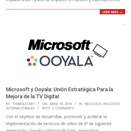
LEER MÁS →
Microsoft y Ooyala: Unión Estratégica Para la
Mejora de la TV Digital
2014-
BY:
THINK&START
ON:
ABRIL 10, 2014
IN:
NEGOCIOS
,
NEGOCIOS
INTERNACIONALES
WITH:
0 COMMENTS
04-
Con el objetivo de desarrollar, promover y acelerar la
10
implementación de servicios de video de IP de siguiente
generación, Ooyala y Microsoft Corp. anunciaron