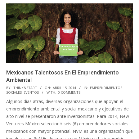
Mexicanos Talentosos En El Emprendimiento
Ambiental
2014-
BY:
THINK&START
ON:
ABRIL 15, 2014
IN:
EMPRENDIMIENTOS
SOCIALES
,
EVENTOS
WITH:
0 COMMENTS
04-
Algunos días atrás, diversas organizaciones que apoyan el
15
emprendimiento ambiental y social mexicano y ejecutivos de
alto nivel se presentaron ante inversionistas. Para 2014, New
Ventures México seleccionó seis (6) emprendedores sociales
mexicanos con mayor potencial. NVM es una organización que
impulsa a las PyMEs de impacto en México y Latinoamérica.