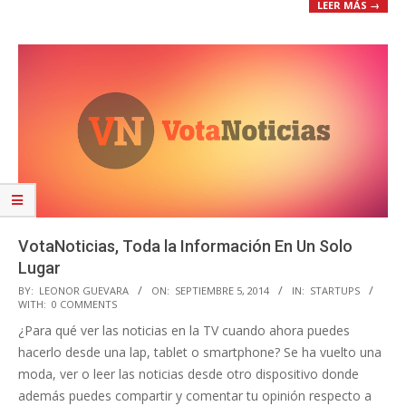
LEER MÁS →
VotaNoticias, Toda la Información En Un Solo
Lugar
2014-
BY:
LEONOR GUEVARA
ON:
SEPTIEMBRE 5, 2014
IN:
STARTUPS
WITH:
0 COMMENTS
09-
¿Para qué ver las noticias en la TV cuando ahora puedes
05
hacerlo desde una lap, tablet o smartphone? Se ha vuelto una
moda, ver o leer las noticias desde otro dispositivo donde
además puedes compartir y comentar tu opinión respecto a