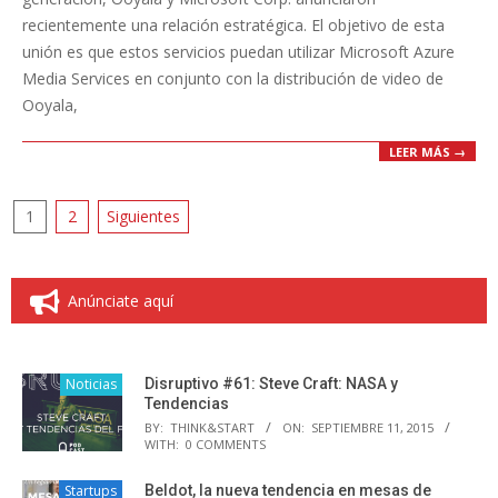
recientemente una relación estratégica. El objetivo de esta
unión es que estos servicios puedan utilizar Microsoft Azure
Media Services en conjunto con la distribución de video de
Ooyala,
LEER MÁS →
Paginación
1
2
Siguientes
de
entradas
Anúnciate aquí
Noticias
Disruptivo #61: Steve Craft: NASA y
Tendencias
BY:
THINK&START
ON:
SEPTIEMBRE 11, 2015
WITH:
0 COMMENTS
Startups
Beldot, la nueva tendencia en mesas de