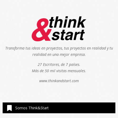
Transforma tus ideas en proyectos, tus proyectos en realidad y tu
realidad en una mejor empresa.
27 Escritores, de 7 países.
Más de 50 mil visitas mensuales.
www.thinkandstart.com
Somos Think&Start