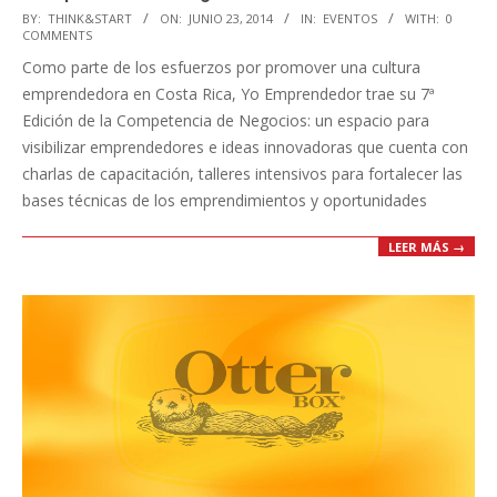
2014-
BY:
THINK&START
ON:
JUNIO 23, 2014
IN:
EVENTOS
WITH:
0
COMMENTS
06-
Como parte de los esfuerzos por promover una cultura
23
emprendedora en Costa Rica, Yo Emprendedor trae su 7ª
Edición de la Competencia de Negocios: un espacio para
visibilizar emprendedores e ideas innovadoras que cuenta con
charlas de capacitación, talleres intensivos para fortalecer las
bases técnicas de los emprendimientos y oportunidades
LEER MÁS →