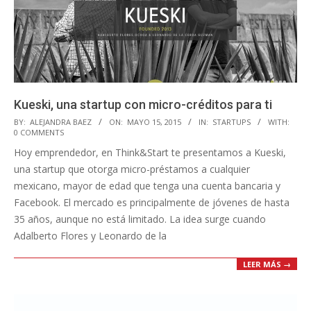
Kueski, una startup con micro-créditos para ti
2015-
BY:
ALEJANDRA BAEZ
ON:
MAYO 15, 2015
IN:
STARTUPS
WITH:
0 COMMENTS
05-
Hoy emprendedor, en Think&Start te presentamos a Kueski,
15
una startup que otorga micro-préstamos a cualquier
mexicano, mayor de edad que tenga una cuenta bancaria y
Facebook. El mercado es principalmente de jóvenes de hasta
35 años, aunque no está limitado. La idea surge cuando
Adalberto Flores y Leonardo de la
LEER MÁS →