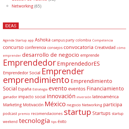
Networking
(65)
IDEAS
Ashoka
campus party
colombia
Agenda Startup
app
Competencia
concurso
convocatoria
conferencia
Creatividad
consejos
cómo
desarrollo de negocio
emprende
emprender
Emprendedor
EmprendedorES
Emprender
Emprendedor Social
emprendimiento
Emprendimiento
evento
Social
Financiamiento
eventos
España
Estrategia
innovación
latinoamérica
impacto social
ganador
inversión
México
participa
Marketing
Motivación
negocio
Networking
startup
Startups
podcast
recomendaciones
startup
premio
tecnología
éxito
weekend
tips