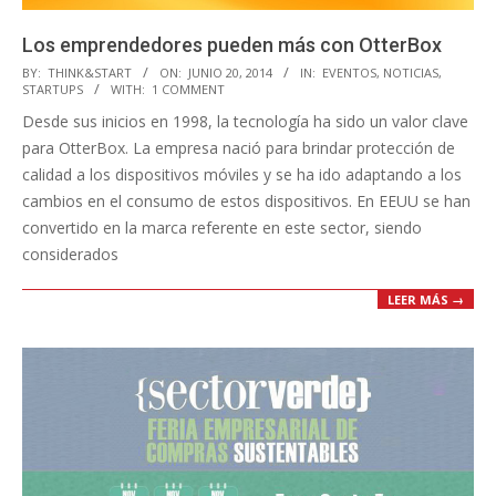
Los emprendedores pueden más con OtterBox
2014-
BY:
THINK&START
ON:
JUNIO 20, 2014
IN:
EVENTOS
,
NOTICIAS
,
STARTUPS
WITH:
1 COMMENT
06-
Desde sus inicios en 1998, la tecnología ha sido un valor clave
20
para OtterBox. La empresa nació para brindar protección de
calidad a los dispositivos móviles y se ha ido adaptando a los
cambios en el consumo de estos dispositivos. En EEUU se han
convertido en la marca referente en este sector, siendo
considerados
LEER MÁS →