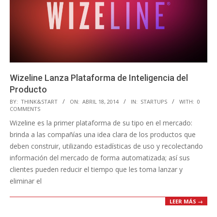
Wizeline Lanza Plataforma de Inteligencia del
Producto
2014-
BY:
THINK&START
ON:
ABRIL 18, 2014
IN:
STARTUPS
WITH:
0
COMMENTS
04-
Wizeline es la primer plataforma de su tipo en el mercado:
18
brinda a las compañías una idea clara de los productos que
deben construir, utilizando estadísticas de uso y recolectando
información del mercado de forma automatizada; así sus
clientes pueden reducir el tiempo que les toma lanzar y
eliminar el
LEER MÁS →