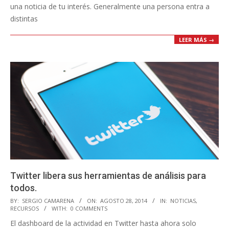
una noticia de tu interés. Generalmente una persona entra a
distintas
LEER MÁS →
Twitter libera sus herramientas de análisis para
todos.
2014-
BY:
SERGIO CAMARENA
ON:
AGOSTO 28, 2014
IN:
NOTICIAS
,
RECURSOS
WITH:
0 COMMENTS
08-
El dashboard de la actividad en Twitter hasta ahora solo
28