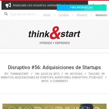
Skip
Anúnciate con nosotros: ventas@thinkandstart.com
to
Search
content
Inicio
La idea
Aliados
Contacto
Anuncio
THINK&START
APRENDE Y EMPRENDE
Secondary
Navigation
Menu
Disruptivo #56: Adquisiciones de Startups
BY:
THINK&START
ON:
JULIO 24, 2015
IN:
NOTICIAS
TAGGED:
99
MINUTOS
,
ADQUISICIONES DE STARTUPS
,
AVENTONES
,
DISRUPTIVO
,
POSDCAST
WITH:
0 COMMENTS