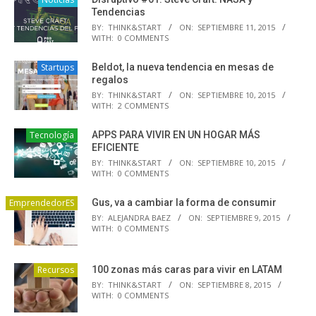
Tendencias
BY:
THINK&START
ON:
SEPTIEMBRE 11, 2015
WITH:
0 COMMENTS
Startups
Beldot, la nueva tendencia en mesas de
regalos
BY:
THINK&START
ON:
SEPTIEMBRE 10, 2015
WITH:
2 COMMENTS
Tecnología
APPS PARA VIVIR EN UN HOGAR MÁS
EFICIENTE
BY:
THINK&START
ON:
SEPTIEMBRE 10, 2015
WITH:
0 COMMENTS
EmprendedorES
Gus, va a cambiar la forma de consumir
BY:
ALEJANDRA BAEZ
ON:
SEPTIEMBRE 9, 2015
WITH:
0 COMMENTS
Recursos
100 zonas más caras para vivir en LATAM
BY:
THINK&START
ON:
SEPTIEMBRE 8, 2015
WITH:
0 COMMENTS