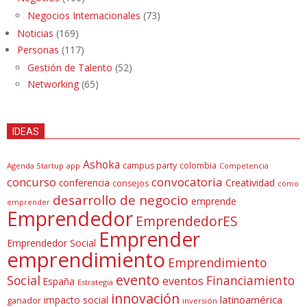
Negocios Internacionales
(73)
Noticias
(169)
Personas
(117)
Gestión de Talento
(52)
Networking
(65)
IDEAS
Ashoka
campus party
colombia
Agenda Startup
app
Competencia
concurso
convocatoria
conferencia
Creatividad
consejos
cómo
desarrollo de negocio
emprende
emprender
Emprendedor
EmprendedorES
Emprender
Emprendedor Social
emprendimiento
Emprendimiento
evento
Social
Financiamiento
eventos
España
Estrategia
innovación
latinoamérica
impacto social
ganador
inversión