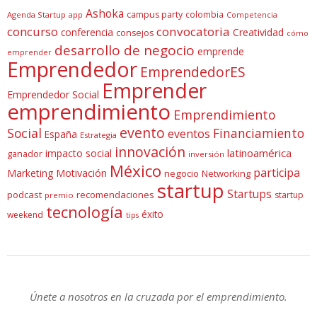
Ashoka
campus party
colombia
Agenda Startup
app
Competencia
concurso
convocatoria
conferencia
Creatividad
consejos
cómo
desarrollo de negocio
emprende
emprender
Emprendedor
EmprendedorES
Emprender
Emprendedor Social
emprendimiento
Emprendimiento
evento
Social
Financiamiento
eventos
España
Estrategia
innovación
latinoamérica
impacto social
ganador
inversión
México
participa
Marketing
Motivación
negocio
Networking
startup
Startups
podcast
recomendaciones
startup
premio
tecnología
éxito
weekend
tips
Únete a nosotros en la cruzada por el emprendimiento.