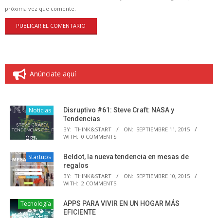
próxima vez que comente.
Anúnciate aquí
Noticias
Disruptivo #61: Steve Craft: NASA y
Tendencias
BY:
THINK&START
ON:
SEPTIEMBRE 11, 2015
WITH:
0 COMMENTS
Startups
Beldot, la nueva tendencia en mesas de
regalos
BY:
THINK&START
ON:
SEPTIEMBRE 10, 2015
WITH:
2 COMMENTS
Tecnología
APPS PARA VIVIR EN UN HOGAR MÁS
EFICIENTE