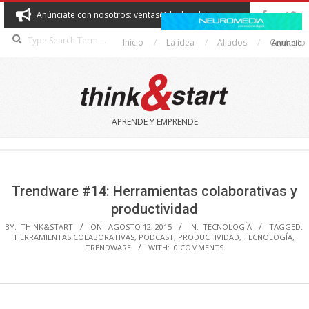
Skip
Anúnciate con nosotros: ventas@thinkandstart.com
to
Search
content
Inicio
La idea
Aliados
Contacto
Anuncio
THINK&START
APRENDE Y EMPRENDE
Secondary
Navigation
Menu
Trendware #14: Herramientas colaborativas y
productividad
BY:
THINK&START
ON:
AGOSTO 12, 2015
IN:
TECNOLOGÍA
TAGGED:
HERRAMIENTAS COLABORATIVAS
,
PODCAST
,
PRODUCTIVIDAD
,
TECNOLOGÍA
,
TRENDWARE
WITH:
0 COMMENTS