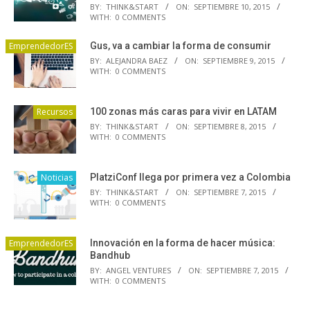
BY:
THINK&START
ON:
SEPTIEMBRE 10, 2015
WITH:
0 COMMENTS
EmprendedorES
Gus, va a cambiar la forma de consumir
BY:
ALEJANDRA BAEZ
ON:
SEPTIEMBRE 9, 2015
WITH:
0 COMMENTS
Recursos
100 zonas más caras para vivir en LATAM
BY:
THINK&START
ON:
SEPTIEMBRE 8, 2015
WITH:
0 COMMENTS
Noticias
PlatziConf llega por primera vez a Colombia
BY:
THINK&START
ON:
SEPTIEMBRE 7, 2015
WITH:
0 COMMENTS
EmprendedorES
Innovación en la forma de hacer música:
Bandhub
BY:
ANGEL VENTURES
ON:
SEPTIEMBRE 7, 2015
WITH:
0 COMMENTS