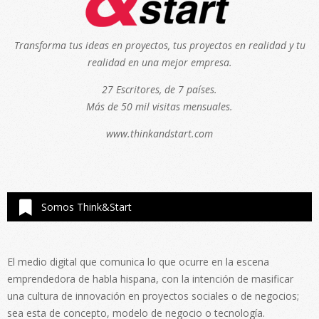
Transforma tus ideas en proyectos, tus proyectos en realidad y tu
realidad en una mejor empresa.
27 Escritores, de 7 países.
Más de 50 mil visitas mensuales.
www.thinkandstart.com
Somos Think&Start
El medio digital que comunica lo que ocurre en la escena
emprendedora de habla hispana, con la intención de masificar
una cultura de innovación en proyectos sociales o de negocios;
sea esta de concepto, modelo de negocio o tecnología.