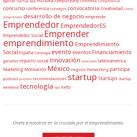
Ashoka
campus party
colombia
Agenda Startup
app
Competencia
concurso
convocatoria
conferencia
Creatividad
consejos
cómo
desarrollo de negocio
emprende
emprender
Emprendedor
EmprendedorES
Emprender
Emprendedor Social
emprendimiento
Emprendimiento
evento
Social
Financiamiento
eventos
España
Estrategia
innovación
latinoamérica
impacto social
ganador
inversión
México
participa
Marketing
Motivación
negocio
Networking
startup
Startups
podcast
recomendaciones
startup
premio
tecnología
éxito
weekend
tips
Únete a nosotros en la cruzada por el emprendimiento.