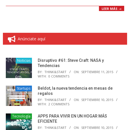
LEER MÁS →
Anúnciate aquí
Noticias
Disruptivo #61: Steve Craft: NASA y
Tendencias
BY:
THINK&START
ON:
SEPTIEMBRE 11, 2015
WITH:
0 COMMENTS
Startups
Beldot, la nueva tendencia en mesas de
regalos
BY:
THINK&START
ON:
SEPTIEMBRE 10, 2015
WITH:
2 COMMENTS
Tecnología
APPS PARA VIVIR EN UN HOGAR MÁS
EFICIENTE
BY:
THINK&START
ON:
SEPTIEMBRE 10, 2015