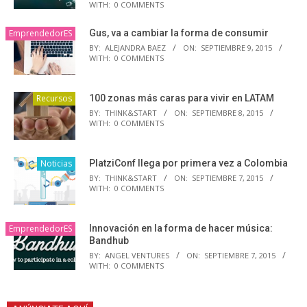
WITH:
0 COMMENTS
EmprendedorES
Gus, va a cambiar la forma de consumir
BY:
ALEJANDRA BAEZ
ON:
SEPTIEMBRE 9, 2015
WITH:
0 COMMENTS
Recursos
100 zonas más caras para vivir en LATAM
BY:
THINK&START
ON:
SEPTIEMBRE 8, 2015
WITH:
0 COMMENTS
Noticias
PlatziConf llega por primera vez a Colombia
BY:
THINK&START
ON:
SEPTIEMBRE 7, 2015
WITH:
0 COMMENTS
EmprendedorES
Innovación en la forma de hacer música:
Bandhub
BY:
ANGEL VENTURES
ON:
SEPTIEMBRE 7, 2015
WITH:
0 COMMENTS