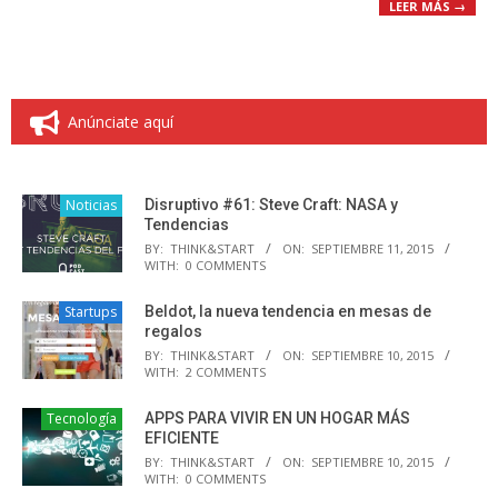
LEER MÁS →
Anúnciate aquí
Noticias
Disruptivo #61: Steve Craft: NASA y
Tendencias
BY:
THINK&START
ON:
SEPTIEMBRE 11, 2015
WITH:
0 COMMENTS
Startups
Beldot, la nueva tendencia en mesas de
regalos
BY:
THINK&START
ON:
SEPTIEMBRE 10, 2015
WITH:
2 COMMENTS
Tecnología
APPS PARA VIVIR EN UN HOGAR MÁS
EFICIENTE
BY:
THINK&START
ON:
SEPTIEMBRE 10, 2015
WITH:
0 COMMENTS