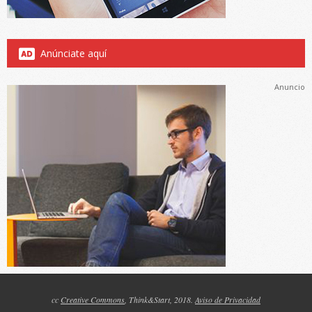
Anúnciate aquí
Anuncio
cc
Creative Commons
, Think&Start, 2018.
Aviso de Privacidad