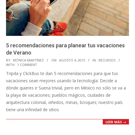
5 recomendaciones para planear tus vacaciones
de Verano
2015-
BY:
MÓNICA MARTÍNEZ
ON:
AGOSTO 4, 2015
IN:
RECURSOS
WITH:
1 COMMENT
08-
Tripda y ClickBus te dan 5 recomendaciones para que tus
04
vacaciones sean mejores usando la tecnología: Decide a
dónde quieres ir Suena trivial, pero en México no sólo se va a
la playa de vacaciones; pueblos mágicos, ciudades de
arquitectura colonial, viñedos, minas, bosques; nuestro país
tiene una infinidad de sitios
LEER MÁS →