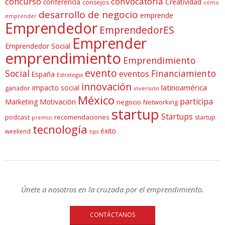
concurso
convocatoria
conferencia
Creatividad
consejos
cómo
desarrollo de negocio
emprende
emprender
Emprendedor
EmprendedorES
Emprender
Emprendedor Social
emprendimiento
Emprendimiento
evento
Social
Financiamiento
eventos
España
Estrategia
innovación
latinoamérica
impacto social
ganador
inversión
México
participa
Marketing
Motivación
negocio
Networking
startup
Startups
podcast
recomendaciones
startup
premio
tecnología
éxito
weekend
tips
Únete a nosotros en la cruzada por el emprendimiento.
CONTÁCTANOS