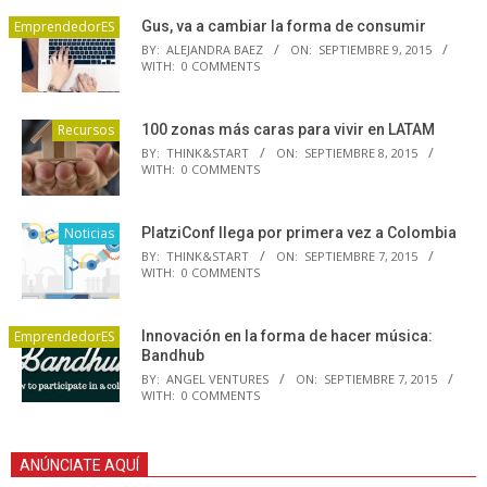
EmprendedorES
Gus, va a cambiar la forma de consumir
BY:
ALEJANDRA BAEZ
ON:
SEPTIEMBRE 9, 2015
WITH:
0 COMMENTS
Recursos
100 zonas más caras para vivir en LATAM
BY:
THINK&START
ON:
SEPTIEMBRE 8, 2015
WITH:
0 COMMENTS
Noticias
PlatziConf llega por primera vez a Colombia
BY:
THINK&START
ON:
SEPTIEMBRE 7, 2015
WITH:
0 COMMENTS
EmprendedorES
Innovación en la forma de hacer música:
Bandhub
BY:
ANGEL VENTURES
ON:
SEPTIEMBRE 7, 2015
WITH:
0 COMMENTS
ANÚNCIATE AQUÍ