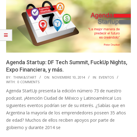
Agenda Startup: DF Tech Summit, FuckUp Nights,
Expo Financiera, y más.
2014-
BY:
THINK&START
ON:
NOVIEMBRE 10, 2014
IN:
EVENTOS
WITH:
0 COMMENTS
11-
Agenda StartUp presenta la edición número 73 de nuestro
10
podcast. ¡Atención Ciudad de México y Latinoamérica! Los
siguientes eventos podrían ser de su interés. ¿Sabías que en
Argentina la mayoría de los emprendedores poseen 35 años
de edad? Muchos de ellos reciben apoyos por parte de
gobierno y durante 2014 se