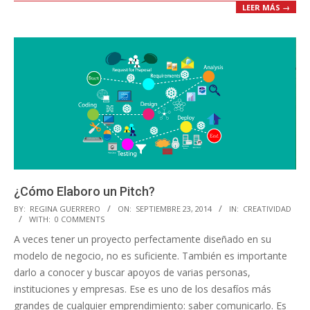
LEER MÁS →
¿Cómo Elaboro un Pitch?
2014-
BY:
REGINA GUERRERO
ON:
SEPTIEMBRE 23, 2014
IN:
CREATIVIDAD
WITH:
0 COMMENTS
09-
A veces tener un proyecto perfectamente diseñado en su
23
modelo de negocio, no es suficiente. También es importante
darlo a conocer y buscar apoyos de varias personas,
instituciones y empresas. Ese es uno de los desafíos más
grandes de cualquier emprendimiento: saber comunicarlo. Es