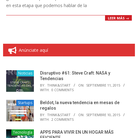
en esta etapa que podemos hablar de la
LEER MÁS →
Anúnciate aquí
Noticias
Disruptivo #61: Steve Craft: NASA y
Tendencias
BY:
THINK&START
ON:
SEPTIEMBRE 11, 2015
WITH:
0 COMMENTS
Startups
Beldot, la nueva tendencia en mesas de
regalos
BY:
THINK&START
ON:
SEPTIEMBRE 10, 2015
WITH:
2 COMMENTS
Tecnología
APPS PARA VIVIR EN UN HOGAR MÁS
EFICIENTE