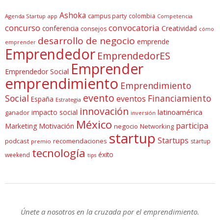
Ashoka
campus party
colombia
Agenda Startup
app
Competencia
concurso
convocatoria
conferencia
Creatividad
consejos
cómo
desarrollo de negocio
emprende
emprender
Emprendedor
EmprendedorES
Emprender
Emprendedor Social
emprendimiento
Emprendimiento
evento
Social
Financiamiento
eventos
España
Estrategia
innovación
latinoamérica
impacto social
ganador
inversión
México
participa
Marketing
Motivación
negocio
Networking
startup
Startups
podcast
recomendaciones
startup
premio
tecnología
éxito
weekend
tips
Únete a nosotros en la cruzada por el emprendimiento.