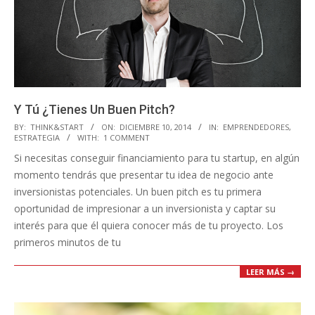
Y Tú ¿Tienes Un Buen Pitch?
2014-
BY:
THINK&START
ON:
DICIEMBRE 10, 2014
IN:
EMPRENDEDORES
,
ESTRATEGIA
WITH:
1 COMMENT
12-
Si necesitas conseguir financiamiento para tu startup, en algún
10
momento tendrás que presentar tu idea de negocio ante
inversionistas potenciales. Un buen pitch es tu primera
oportunidad de impresionar a un inversionista y captar su
interés para que él quiera conocer más de tu proyecto. Los
primeros minutos de tu
LEER MÁS →