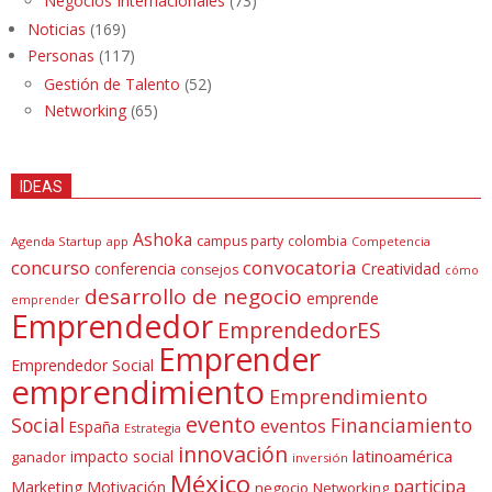
Negocios Internacionales
(73)
Noticias
(169)
Personas
(117)
Gestión de Talento
(52)
Networking
(65)
IDEAS
Ashoka
campus party
colombia
Agenda Startup
app
Competencia
concurso
convocatoria
conferencia
Creatividad
consejos
cómo
desarrollo de negocio
emprende
emprender
Emprendedor
EmprendedorES
Emprender
Emprendedor Social
emprendimiento
Emprendimiento
evento
Social
Financiamiento
eventos
España
Estrategia
innovación
latinoamérica
impacto social
ganador
inversión
México
participa
Marketing
Motivación
negocio
Networking