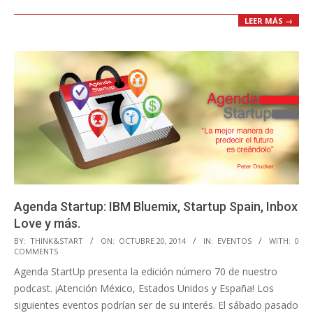
LEER MÁS →
Agenda Startup: IBM Bluemix, Startup Spain, Inbox
Love y más.
2014-
BY:
THINK&START
ON:
OCTUBRE 20, 2014
IN:
EVENTOS
WITH:
0
COMMENTS
10-
Agenda StartUp presenta la edición número 70 de nuestro
20
podcast. ¡Atención México, Estados Unidos y España! Los
siguientes eventos podrían ser de su interés. El sábado pasado