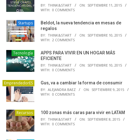
BY:
THINK&START
ON:
SEPTIEMBRE 11, 2015
WITH:
0 COMMENTS
Startups
Beldot, la nueva tendencia en mesas de
regalos
BY:
THINK&START
ON:
SEPTIEMBRE 10, 2015
WITH:
2 COMMENTS
Tecnología
APPS PARA VIVIR EN UN HOGAR MÁS
EFICIENTE
BY:
THINK&START
ON:
SEPTIEMBRE 10, 2015
WITH:
0 COMMENTS
EmprendedorES
Gus, va a cambiar la forma de consumir
BY:
ALEJANDRA BAEZ
ON:
SEPTIEMBRE 9, 2015
WITH:
0 COMMENTS
Recursos
100 zonas más caras para vivir en LATAM
BY:
THINK&START
ON:
SEPTIEMBRE 8, 2015
WITH:
0 COMMENTS