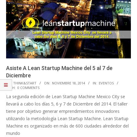
Asiste A Lean Startup Machine del 5 al 7 de
Diciembre
2014-
BY:
THINK&START
ON:
NOVIEMBRE 18, 2014
IN:
EVENTOS
WITH:
0 COMMENTS
11-
La segunda edición de Lean Startup Machine Mexico City se
18
llevará a cabo los días 5, 6 y 7 de Diciembre del 2014. El taller
tiene por objetivo generar emprendimientos innovadores
utilizando la metodología Lean Startup Machine. Lean Startup
Machine es organizado en más de 600 ciudades alrededor del
mundo