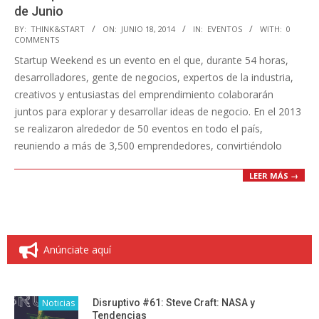
de Junio
2014-
BY:
THINK&START
ON:
JUNIO 18, 2014
IN:
EVENTOS
WITH:
0
COMMENTS
06-
Startup Weekend es un evento en el que, durante 54 horas,
18
desarrolladores, gente de negocios, expertos de la industria,
creativos y entusiastas del emprendimiento colaborarán
juntos para explorar y desarrollar ideas de negocio. En el 2013
se realizaron alrededor de 50 eventos en todo el país,
reuniendo a más de 3,500 emprendedores, convirtiéndolo
LEER MÁS →
Anúnciate aquí
Noticias
Disruptivo #61: Steve Craft: NASA y
Tendencias