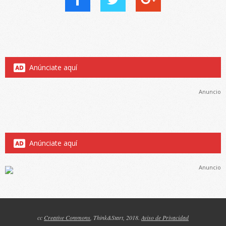
Anúnciate aquí
Anuncio
Anúnciate aquí
Anuncio
cc
Creative Commons
, Think&Start, 2018.
Aviso de Privacidad