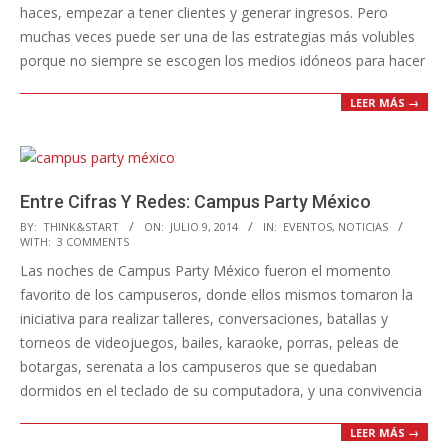
haces, empezar a tener clientes y generar ingresos. Pero
muchas veces puede ser una de las estrategias más volubles
porque no siempre se escogen los medios idóneos para hacer
LEER MÁS →
Entre Cifras Y Redes: Campus Party México
2014-
BY:
THINK&START
ON:
JULIO 9, 2014
IN:
EVENTOS
,
NOTICIAS
WITH:
3 COMMENTS
07-
Las noches de Campus Party México fueron el momento
09
favorito de los campuseros, donde ellos mismos tomaron la
iniciativa para realizar talleres, conversaciones, batallas y
torneos de videojuegos, bailes, karaoke, porras, peleas de
botargas, serenata a los campuseros que se quedaban
dormidos en el teclado de su computadora, y una convivencia
LEER MÁS →