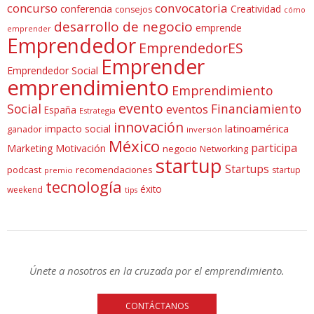
concurso
convocatoria
conferencia
Creatividad
consejos
cómo
desarrollo de negocio
emprende
emprender
Emprendedor
EmprendedorES
Emprender
Emprendedor Social
emprendimiento
Emprendimiento
evento
Social
Financiamiento
eventos
España
Estrategia
innovación
latinoamérica
impacto social
ganador
inversión
México
participa
Marketing
Motivación
negocio
Networking
startup
Startups
podcast
recomendaciones
startup
premio
tecnología
éxito
weekend
tips
Únete a nosotros en la cruzada por el emprendimiento.
CONTÁCTANOS