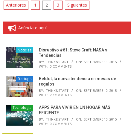
Paginación
Anteriores
1
2
3
Siguientes
de
entradas
Anúnciate aquí
Noticias
Disruptivo #61: Steve Craft: NASA y
Tendencias
BY:
THINK&START
ON:
SEPTIEMBRE 11, 2015
WITH:
0 COMMENTS
Startups
Beldot, la nueva tendencia en mesas de
regalos
BY:
THINK&START
ON:
SEPTIEMBRE 10, 2015
WITH:
2 COMMENTS
Tecnología
APPS PARA VIVIR EN UN HOGAR MÁS
EFICIENTE
BY:
THINK&START
ON:
SEPTIEMBRE 10, 2015
WITH:
0 COMMENTS