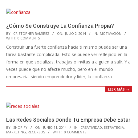
¿Cómo Se Construye La Confianza Propia?
2014-
BY:
CRISTOPHER RAMÍREZ
ON:
JULIO 2, 2014
IN:
MOTIVACIÓN
WITH:
0 COMMENTS
07-
Construir una fuerte confianza hacia ti mismo puede ser una
02
tarea bastante complicada. Esto se puede ver reflejado en la
forma en que socializas, trabajas o invitas a alguien a salir. Y a
veces puede que no afecte mucho, pero en el mundo
empresarial siendo emprendedor y líder, la confianza
LEER MÁS →
Las Redes Sociales Donde Tu Empresa Debe Estar
2014-
BY:
SHOPIFY
ON:
JUNIO 11, 2014
IN:
CREATIVIDAD
,
ESTRATEGIA
,
MARKETING
,
RECURSOS
WITH:
0 COMMENTS
06-