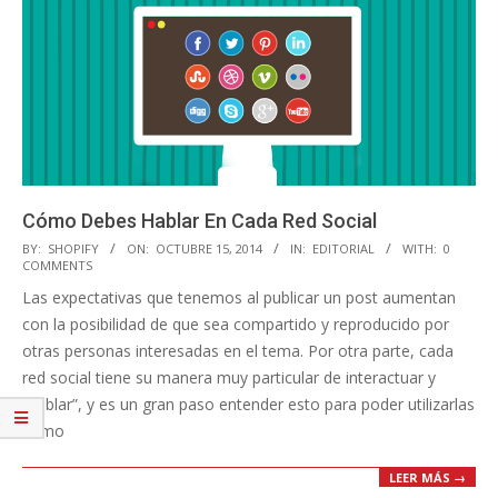
Cómo Debes Hablar En Cada Red Social
2014-
BY:
SHOPIFY
ON:
OCTUBRE 15, 2014
IN:
EDITORIAL
WITH:
0
COMMENTS
10-
Las expectativas que tenemos al publicar un post aumentan
15
con la posibilidad de que sea compartido y reproducido por
otras personas interesadas en el tema. Por otra parte, cada
red social tiene su manera muy particular de interactuar y
“hablar”, y es un gran paso entender esto para poder utilizarlas
como
LEER MÁS →