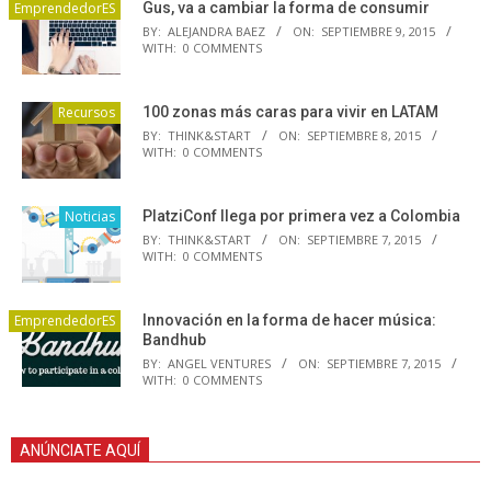
EmprendedorES
Gus, va a cambiar la forma de consumir
BY:
ALEJANDRA BAEZ
ON:
SEPTIEMBRE 9, 2015
WITH:
0 COMMENTS
Recursos
100 zonas más caras para vivir en LATAM
BY:
THINK&START
ON:
SEPTIEMBRE 8, 2015
WITH:
0 COMMENTS
Noticias
PlatziConf llega por primera vez a Colombia
BY:
THINK&START
ON:
SEPTIEMBRE 7, 2015
WITH:
0 COMMENTS
EmprendedorES
Innovación en la forma de hacer música:
Bandhub
BY:
ANGEL VENTURES
ON:
SEPTIEMBRE 7, 2015
WITH:
0 COMMENTS
ANÚNCIATE AQUÍ