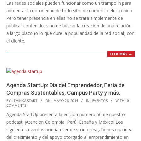
Las redes sociales pueden funcionar como un trampolín para
11
aumentar la notoriedad de todo sitio de comercio electrónico.
Pero tener presencia en ellas no se trata simplemente de
publicar contenido, sino de buscar la creación de una relación
a largo plazo (o lo que dure la popularidad de la red social) con
el cliente,
LEER MÁS →
Agenda StartUp: Día del Emprendedor, Feria de
Compras Sustentables, Campus Party y más.
2014-
BY:
THINK&START
ON:
MAYO 26, 2014
IN:
EVENTOS
WITH:
0
COMMENTS
05-
Agenda StartUp presenta la edición número 50 de nuestro
26
podcast. ¡Atención Colombia, Perú, España y México! Los
siguientes eventos podrían ser de su interés. ¿Tienes una idea
del crecimiento y del apoyo otorgado al emprendimiento en