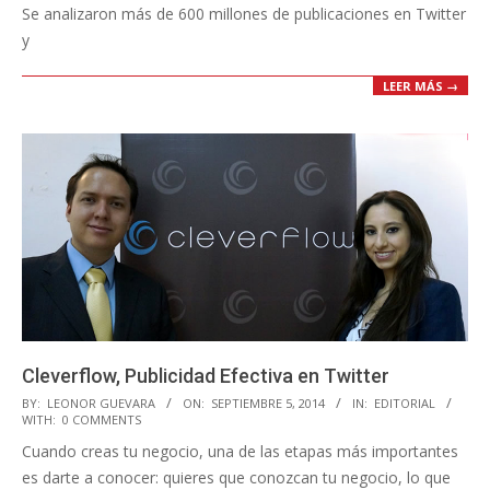
Se analizaron más de 600 millones de publicaciones en Twitter
y
LEER MÁS →
Cleverflow, Publicidad Efectiva en Twitter
2014-
BY:
LEONOR GUEVARA
ON:
SEPTIEMBRE 5, 2014
IN:
EDITORIAL
WITH:
0 COMMENTS
09-
Cuando creas tu negocio, una de las etapas más importantes
05
es darte a conocer: quieres que conozcan tu negocio, lo que