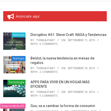
Anúnciate aquí
Noticias
Disruptivo #61: Steve Craft: NASA y Tendencias
BY:
THINK&START
ON:
SEPTIEMBRE 11, 2015
WITH:
0 COMMENTS
Startups
Beldot, la nueva tendencia en mesas de
regalos
BY:
THINK&START
ON:
SEPTIEMBRE 10, 2015
WITH:
2 COMMENTS
Tecnología
APPS PARA VIVIR EN UN HOGAR MÁS
EFICIENTE
BY:
THINK&START
ON:
SEPTIEMBRE 10, 2015
WITH:
0 COMMENTS
EmprendedorES
Gus, va a cambiar la forma de consumir