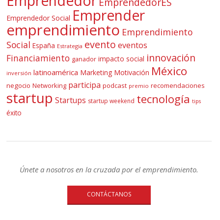
Emprendedor
EmprendedorES
Emprender
Emprendedor Social
emprendimiento
Emprendimiento
evento
Social
eventos
España
Estrategia
innovación
Financiamiento
impacto social
ganador
México
latinoamérica
Marketing
Motivación
inversión
participa
negocio
Networking
podcast
recomendaciones
premio
startup
tecnología
Startups
startup weekend
tips
éxito
Únete a nosotros en la cruzada por el emprendimiento.
CONTÁCTANOS