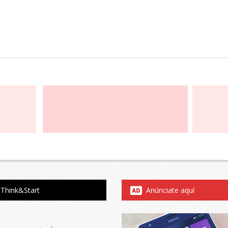
Think&Start
Anúnciate aquí