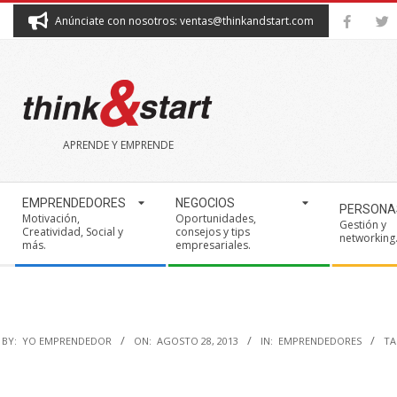
Skip
Anúnciate con nosotros: ventas@thinkandstart.com
to
content
THINK&START
APRENDE Y EMPRENDE
Secondary
EMPRENDEDORES
NEGOCIOS
PERSONA
Navigation
Motivación,
Oportunidades,
Gestión y
Creatividad, Social y
consejos y tips
Menu
networking
más.
empresariales.
BY:
YO EMPRENDEDOR
ON:
AGOSTO 28, 2013
IN:
EMPRENDEDORES
TA