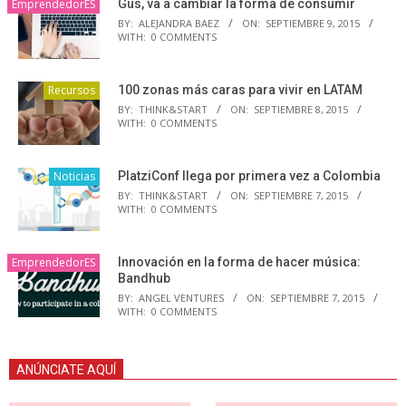
EmprendedorES
Gus, va a cambiar la forma de consumir
BY:
ALEJANDRA BAEZ
ON:
SEPTIEMBRE 9, 2015
WITH:
0 COMMENTS
Recursos
100 zonas más caras para vivir en LATAM
BY:
THINK&START
ON:
SEPTIEMBRE 8, 2015
WITH:
0 COMMENTS
Noticias
PlatziConf llega por primera vez a Colombia
BY:
THINK&START
ON:
SEPTIEMBRE 7, 2015
WITH:
0 COMMENTS
EmprendedorES
Innovación en la forma de hacer música:
Bandhub
BY:
ANGEL VENTURES
ON:
SEPTIEMBRE 7, 2015
WITH:
0 COMMENTS
ANÚNCIATE AQUÍ