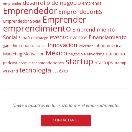
desarrollo de negocio
emprende
emprender
Emprendedor
EmprendedorES
Emprender
Emprendedor Social
emprendimiento
Emprendimiento
evento
Social
Financiamiento
eventos
España
Estrategia
innovación
latinoamérica
impacto social
ganador
inversión
México
participa
Marketing
Motivación
negocio
Networking
startup
Startups
podcast
recomendaciones
startup
premio
tecnología
éxito
weekend
tips
Únete a nosotros en la cruzada por el emprendimiento.
CONTÁCTANOS