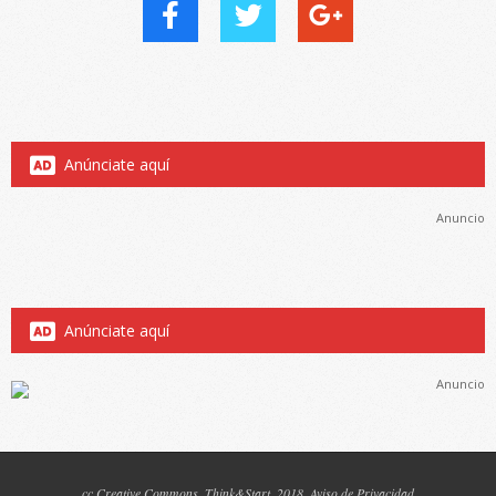
Anúnciate aquí
Anuncio
Anúnciate aquí
Anuncio
cc
Creative Commons
, Think&Start, 2018.
Aviso de Privacidad