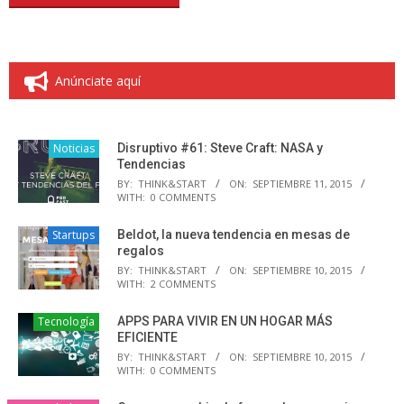
Anúnciate aquí
Noticias
Disruptivo #61: Steve Craft: NASA y
Tendencias
BY:
THINK&START
ON:
SEPTIEMBRE 11, 2015
WITH:
0 COMMENTS
Startups
Beldot, la nueva tendencia en mesas de
regalos
BY:
THINK&START
ON:
SEPTIEMBRE 10, 2015
WITH:
2 COMMENTS
Tecnología
APPS PARA VIVIR EN UN HOGAR MÁS
EFICIENTE
BY:
THINK&START
ON:
SEPTIEMBRE 10, 2015
WITH:
0 COMMENTS