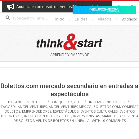
Skip
Anúnciate con nosotros: ventas@thinkandstart.com
to
Search
content
Inicio
La idea
Aliados
Contacto
Anuncio
THINK&START
APRENDE Y EMPRENDE
Secondary
Navigation
Menu
Bolettos.com mercado secundario en entradas a
espectáculos
BY:
ANGEL VENTURES
ON:
JULIO 7, 2015
IN:
EMPRENDEDORES
TAGGED:
ANGEL VENTURES
,
ANGEL VENTURES MEXICO
,
BOLETTOS.COM
,
COMPRAR
BOLETOS
,
EMPRENDEDORES
,
ESPECTÁCULOS
,
EVENTOS CULTURALES
,
EVENTOS
DEPORTIVOS
,
INCUBACIÓN DE PROYECTOS
,
INVERSIONISTAS
,
MARKETPLACE
,
VENTA
DE BOLETOS
,
VENTA DE BOLETOS EN LÍNEA
WITH:
0 COMMENTS