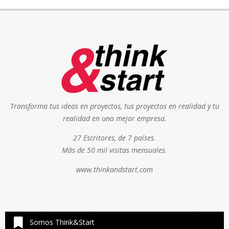
Transforma tus ideas en proyectos, tus proyectos en realidad y tu
realidad en una mejor empresa.
27 Escritores, de 7 países.
Más de 50 mil visitas mensuales.
www.thinkandstart.com
Somos Think&Start