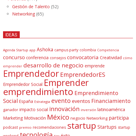
Gestión de Talento
(52)
Networking
(65)
IDEAS
Ashoka
campus party
colombia
Agenda Startup
app
Competencia
concurso
convocatoria
conferencia
Creatividad
consejos
cómo
desarrollo de negocio
emprende
emprender
Emprendedor
EmprendedorES
Emprender
Emprendedor Social
emprendimiento
Emprendimiento
evento
Social
Financiamiento
eventos
España
Estrategia
innovación
latinoamérica
impacto social
ganador
inversión
México
participa
Marketing
Motivación
negocio
Networking
startup
Startups
podcast
recomendaciones
startup
premio
tecnología
éxito
weekend
tips