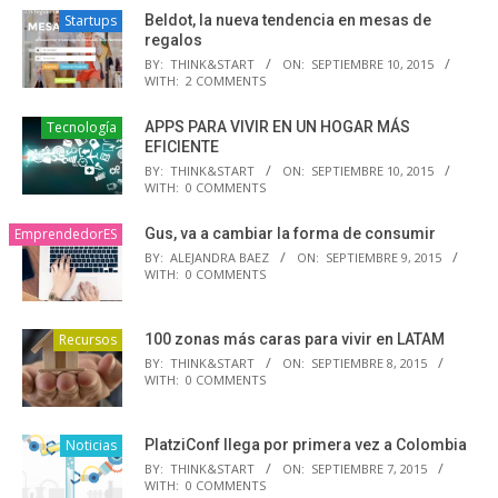
Startups
Beldot, la nueva tendencia en mesas de
regalos
BY:
THINK&START
ON:
SEPTIEMBRE 10, 2015
WITH:
2 COMMENTS
Tecnología
APPS PARA VIVIR EN UN HOGAR MÁS
EFICIENTE
BY:
THINK&START
ON:
SEPTIEMBRE 10, 2015
WITH:
0 COMMENTS
EmprendedorES
Gus, va a cambiar la forma de consumir
BY:
ALEJANDRA BAEZ
ON:
SEPTIEMBRE 9, 2015
WITH:
0 COMMENTS
Recursos
100 zonas más caras para vivir en LATAM
BY:
THINK&START
ON:
SEPTIEMBRE 8, 2015
WITH:
0 COMMENTS
Noticias
PlatziConf llega por primera vez a Colombia
BY:
THINK&START
ON:
SEPTIEMBRE 7, 2015
WITH:
0 COMMENTS