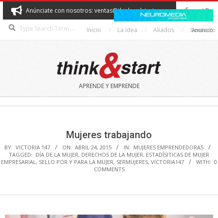
Skip
Anúnciate con nosotros: ventas@thinkandstart.com
to
Search
content
Inicio
La idea
Aliados
Contacto
Anuncio
THINK&START
APRENDE Y EMPRENDE
Secondary
Navigation
Menu
Mujeres trabajando
BY:
VICTORIA 147
ON:
ABRIL 24, 2015
IN:
MUJERES EMPRENDEDORAS
TAGGED:
DÍA DE LA MUJER
,
DERECHOS DE LA MUJER
,
ESTADÍSITICAS DE MUJER
EMPRESARIAL
,
SELLO POR Y PARA LA MUJER
,
SERMUJERES
,
VICTORIA147
WITH:
0
COMMENTS