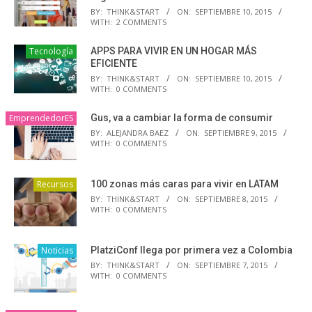
BY:
THINK&START
ON:
SEPTIEMBRE 10, 2015
WITH:
2 COMMENTS
Tecnología
APPS PARA VIVIR EN UN HOGAR MÁS
EFICIENTE
BY:
THINK&START
ON:
SEPTIEMBRE 10, 2015
WITH:
0 COMMENTS
EmprendedorES
Gus, va a cambiar la forma de consumir
BY:
ALEJANDRA BAEZ
ON:
SEPTIEMBRE 9, 2015
WITH:
0 COMMENTS
Recursos
100 zonas más caras para vivir en LATAM
BY:
THINK&START
ON:
SEPTIEMBRE 8, 2015
WITH:
0 COMMENTS
Noticias
PlatziConf llega por primera vez a Colombia
BY:
THINK&START
ON:
SEPTIEMBRE 7, 2015
WITH:
0 COMMENTS