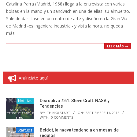
Catalina Parra (Madrid, 1968) llega a la entrevista con varias
26
bolsas en la mano y un sandwich en una de ellas: su almuerzo.
Sale de dar clase en un centro de arte y diseño en la Gran Vía
de Madrid -es ingeniera industrial- y vista la hora, no queda
más
LEER MÁS →
Anúnciate aquí
Noticias
Disruptivo #61: Steve Craft: NASA y
Tendencias
BY:
THINK&START
ON:
SEPTIEMBRE 11, 2015
WITH:
0 COMMENTS
Startups
Beldot, la nueva tendencia en mesas de
regalos