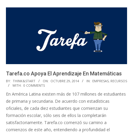
Tarefa.co Apoya El Aprendizaje En Matemáticas
2014-
BY:
THINK&START
ON:
OCTUBRE 29, 2014
IN:
EMPRESAS
,
RECURSOS
WITH:
0 COMMENTS
10-
En América Latina existen más de 107 millones de estudiantes
29
de primaria y secundaria. De acuerdo con estadísticas
oficiales, de cada diez estudiantes que comienzan su
formación escolar, sólo seis de ellos la completarán
satisfactoriamente. Tarefa.co comenzó su camino a
comienzos de este año, entendiendo a profundidad el