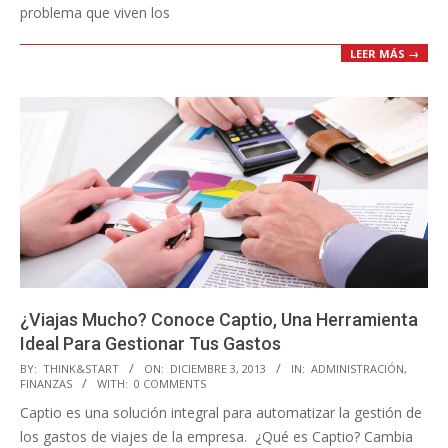
problema que viven los
LEER MÁS →
¿Viajas Mucho? Conoce Captio, Una Herramienta
Ideal Para Gestionar Tus Gastos
2013-
BY:
THINK&START
ON:
DICIEMBRE 3, 2013
IN:
ADMINISTRACIÓN
,
FINANZAS
WITH:
0 COMMENTS
12-
Captio es una solución integral para automatizar la gestión de
03
los gastos de viajes de la empresa. ¿Qué es Captio? Cambia