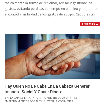
radicalmente la forma de reclamar, revisar y gestionar los
gastos, evitando pérdidas de tiempo en papeleo y mejorando
el control y visibilidad de los gastos de equipo. Captio es un
LEER MÁS →
Hay Quien No Le Cabe En La Cabeza Generar
Impacto Social Y Ganar Dinero
2013-
BY:
LA CAJA ABIERTA
ON:
NOVIEMBRE 26, 2013
IN:
EMPRENDIMIENTOS SOCIALES
WITH:
2 COMMENTS
11-