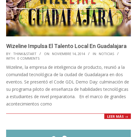
Wizeline Impulsa El Talento Local En Guadalajara
2014-
BY:
THINK&START
ON:
NOVIEMBRE 14, 2014
IN:
NOTICIAS
WITH:
0 COMMENTS
11-
Wizeline, la empresa de inteligencia de producto, reunió a la
14
comunidad tecnológica de la ciudad de Guadalajara en dos
eventos. Se presentó el Code GDL Demo Day: culminación de
su programa piloto de enseñanza de habilidades tecnológicas
a estudiantes de nivel preparatoria. En el marco de grandes
acontecimientos como
LEER MÁS →