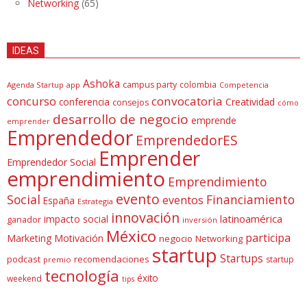
Networking
(65)
IDEAS
Ashoka
campus party
colombia
Agenda Startup
app
Competencia
concurso
convocatoria
conferencia
Creatividad
consejos
cómo
desarrollo de negocio
emprende
emprender
Emprendedor
EmprendedorES
Emprender
Emprendedor Social
emprendimiento
Emprendimiento
evento
Social
Financiamiento
eventos
España
Estrategia
innovación
latinoamérica
impacto social
ganador
inversión
México
participa
Marketing
Motivación
negocio
Networking
startup
Startups
podcast
recomendaciones
startup
premio
tecnología
éxito
weekend
tips