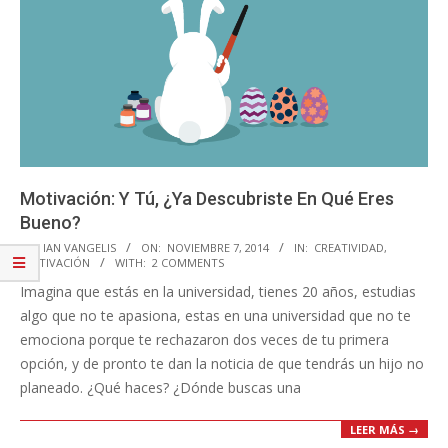
Motivación: Y Tú, ¿Ya Descubriste En Qué Eres
Bueno?
2014-
BY:
IAN VANGELIS
ON:
NOVIEMBRE 7, 2014
IN:
CREATIVIDAD
,
MOTIVACIÓN
WITH:
2 COMMENTS
11-
Imagina que estás en la universidad, tienes 20 años, estudias
07
algo que no te apasiona, estas en una universidad que no te
emociona porque te rechazaron dos veces de tu primera
opción, y de pronto te dan la noticia de que tendrás un hijo no
planeado. ¿Qué haces? ¿Dónde buscas una
LEER MÁS →