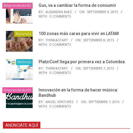
EmprendedorES
Gus, va a cambiar la forma de consumir
BY:
ALEJANDRA BAEZ
ON:
SEPTIEMBRE 9, 2015
WITH:
0 COMMENTS
Recursos
100 zonas más caras para vivir en LATAM
BY:
THINK&START
ON:
SEPTIEMBRE 8, 2015
WITH:
0 COMMENTS
Noticias
PlatziConf llega por primera vez a Colombia
BY:
THINK&START
ON:
SEPTIEMBRE 7, 2015
WITH:
0 COMMENTS
EmprendedorES
Innovación en la forma de hacer música:
Bandhub
BY:
ANGEL VENTURES
ON:
SEPTIEMBRE 7, 2015
WITH:
0 COMMENTS
ANÚNCIATE AQUÍ