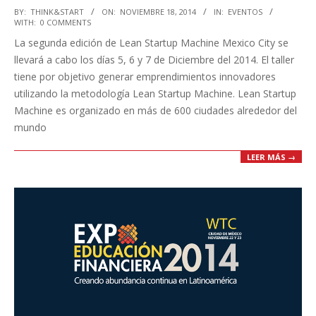
2014-
BY:
THINK&START
ON:
NOVIEMBRE 18, 2014
IN:
EVENTOS
WITH:
0 COMMENTS
11-
La segunda edición de Lean Startup Machine Mexico City se
18
llevará a cabo los días 5, 6 y 7 de Diciembre del 2014. El taller
tiene por objetivo generar emprendimientos innovadores
utilizando la metodología Lean Startup Machine. Lean Startup
Machine es organizado en más de 600 ciudades alrededor del
mundo
LEER MÁS →