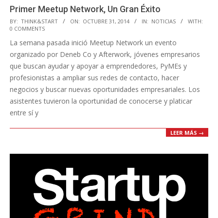
Primer Meetup Network, Un Gran Éxito
2014-
BY:
THINK&START
ON:
OCTUBRE 31, 2014
IN:
NOTICIAS
WITH:
0 COMMENTS
10-
La semana pasada inició Meetup Network un evento
31
organizado por Deneb Co y Afterwork, jóvenes empresarios
que buscan ayudar y apoyar a emprendedores, PyMEs y
profesionistas a ampliar sus redes de contacto, hacer
negocios y buscar nuevas oportunidades empresariales. Los
asistentes tuvieron la oportunidad de conocerse y platicar
entre sí y
LEER MÁS →