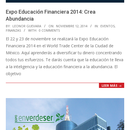
Expo Educación Financiera 2014: Crea
Abundancia
2014-
BY:
LEONOR GUEVARA
ON:
NOVIEMBRE 12, 2014
IN:
EVENTOS
,
FINANZAS
WITH:
0 COMMENTS
11-
El 22 y 23 de noviembre se realizará la Expo Educación
12
Financiera 2014 en el World Trade Center de la Ciudad de
México. Aquí aprenderás a diversificar tu dinero concentrando
todos tus esfuerzos. Te darás cuenta que la educación te lleva
a la inteligencia y la educación financiera a la abundancia. El
objetivo
LEER MÁS →