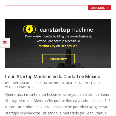
LEER MÁS →
Lean Startup Machine en la Ciudad de México
2014-
BY:
THINK&START
ON:
NOVIEMBRE 24, 2014
IN:
EVENTOS
WITH:
0 COMMENTS
11-
Queremos invitarte a participar en la segunda edición de Lean
24
Startup Machine Mexico City que se llevará a cabo los días 5, 6
y 7 de Diciembre del 2014. El taller tiene por objetivo generar
startups innovadoras utilizando la metodología Lean Startup.