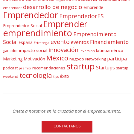
desarrollo de negocio
emprende
emprender
Emprendedor
EmprendedorES
Emprender
Emprendedor Social
emprendimiento
Emprendimiento
evento
Social
Financiamiento
eventos
España
Estrategia
innovación
latinoamérica
impacto social
ganador
inversión
México
participa
Marketing
Motivación
negocio
Networking
startup
Startups
podcast
recomendaciones
startup
premio
tecnología
éxito
weekend
tips
Únete a nosotros en la cruzada por el emprendimiento.
CONTÁCTANOS