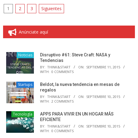
Paginación
1
2
3
Siguientes
de
entradas
Anúnciate aquí
Noticias
Disruptivo #61: Steve Craft: NASA y
Tendencias
BY:
THINK&START
ON:
SEPTIEMBRE 11, 2015
WITH:
0 COMMENTS
Startups
Beldot, la nueva tendencia en mesas de
regalos
BY:
THINK&START
ON:
SEPTIEMBRE 10, 2015
WITH:
2 COMMENTS
Tecnología
APPS PARA VIVIR EN UN HOGAR MÁS
EFICIENTE
BY:
THINK&START
ON:
SEPTIEMBRE 10, 2015
WITH:
0 COMMENTS