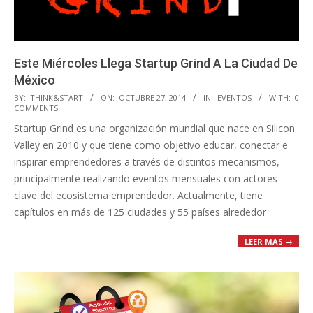
Este Miércoles Llega Startup Grind A La Ciudad De
México
2014-
BY:
THINK&START
ON:
OCTUBRE 27, 2014
IN:
EVENTOS
WITH:
0
COMMENTS
10-
Startup Grind es una organización mundial que nace en Silicon
27
Valley en 2010 y que tiene como objetivo educar, conectar e
inspirar emprendedores a través de distintos mecanismos,
principalmente realizando eventos mensuales con actores
clave del ecosistema emprendedor. Actualmente, tiene
capítulos en más de 125 ciudades y 55 países alrededor
LEER MÁS →