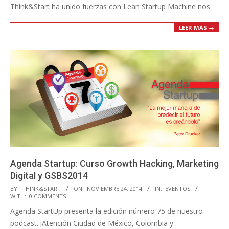
Think&Start ha unido fuerzas con Lean Startup Machine nos
LEER MÁS →
Agenda Startup: Curso Growth Hacking, Marketing
Digital y GSBS2014
2014-
BY:
THINK&START
ON:
NOVIEMBRE 24, 2014
IN:
EVENTOS
WITH:
0 COMMENTS
11-
Agenda StartUp presenta la edición número 75 de nuestro
24
podcast. ¡Atención Ciudad de México, Colombia y