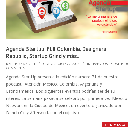
Agenda Startup: FLII Colombia, Designers
Republic, Startup Grind y más…
2014-
BY:
THINK&START
ON:
OCTUBRE 27, 2014
IN:
EVENTOS
WITH:
0
COMMENTS
10-
Agenda StartUp presenta la edición número 71 de nuestro
27
podcast. ¡Atención México, Colombia, Argentina y
Latinoamérica! Los siguientes eventos podrían ser de su
interés. La semana pasada se celebró por primera vez Meetup
Network en la Ciudad de México, un evento organizado por
Deneb Co y Afterwork con el objetivo
LEER MÁS →