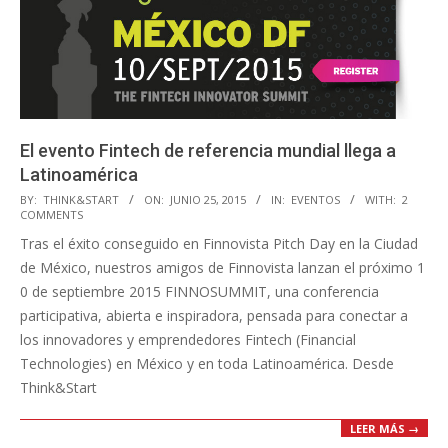
El evento Fintech de referencia mundial llega a
Latinoamérica
2015-
BY:
THINK&START
ON:
JUNIO 25, 2015
IN:
EVENTOS
WITH:
2
COMMENTS
06-
Tras el é​xito conseguido en F​innovista Pitch Day en la Ciudad
25
de México,​ nuestros amigos de Finnovista lanzan el próximo 1​
0 de septiembre 2015 F​INNOSUMMIT,​ u​na c​onferencia
participativa, abierta e inspiradora,​ pensada para conectar a
los innovadores y emprendedores Fintech (Financial
Technologies) en México y en toda Latinoamérica. Desde
Think&Start
LEER MÁS →