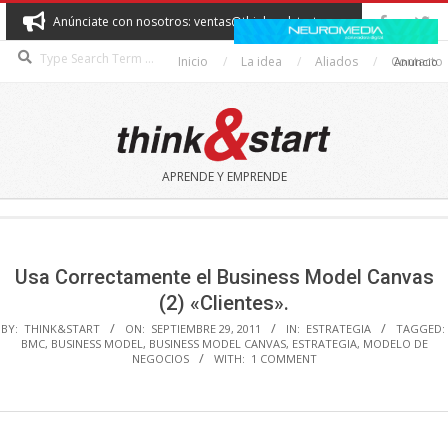
Skip
Anúnciate con nosotros: ventas@thinkandstart.com
to
Search
content
Inicio
La idea
Aliados
Contacto
Anuncio
THINK&START
APRENDE Y EMPRENDE
Secondary
Navigation
Menu
Usa Correctamente el Business Model Canvas
(2) «Clientes».
BY:
THINK&START
ON:
SEPTIEMBRE 29, 2011
IN:
ESTRATEGIA
TAGGED:
BMC
,
BUSINESS MODEL
,
BUSINESS MODEL CANVAS
,
ESTRATEGIA
,
MODELO DE
NEGOCIOS
WITH:
1 COMMENT