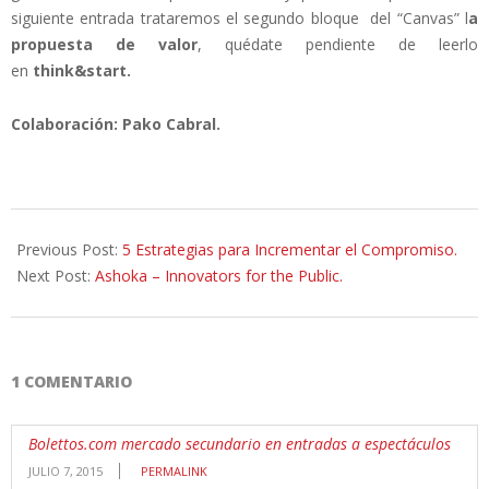
siguiente entrada trataremos el segundo bloque del “Canvas” l
a
propuesta de valor
, quédate pendiente de leerlo
en
think&start.
Colaboración: Pako Cabral.
2011-
09-
Previous Post:
5 Estrategias para Incrementar el Compromiso.
29
Next Post:
Ashoka – Innovators for the Public.
1 COMENTARIO
Bolettos.com mercado secundario en entradas a espectáculos
JULIO 7, 2015
PERMALINK