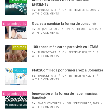
Tecnología
EFICIENTE
BY:
THINK&START
ON:
SEPTIEMBRE 10, 2015
WITH:
0 COMMENTS
EmprendedorES
Gus, va a cambiar la forma de consumir
BY:
ALEJANDRA BAEZ
ON:
SEPTIEMBRE 9, 2015
WITH:
0 COMMENTS
Recursos
100 zonas más caras para vivir en LATAM
BY:
THINK&START
ON:
SEPTIEMBRE 8, 2015
WITH:
0 COMMENTS
Noticias
PlatziConf llega por primera vez a Colombia
BY:
THINK&START
ON:
SEPTIEMBRE 7, 2015
WITH:
0 COMMENTS
EmprendedorES
Innovación en la forma de hacer música:
Bandhub
BY:
ANGEL VENTURES
ON:
SEPTIEMBRE 7, 2015
WITH:
0 COMMENTS