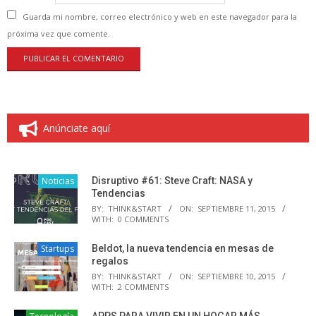
Guarda mi nombre, correo electrónico y web en este navegador para la
próxima vez que comente.
Anúnciate aquí
Noticias
Disruptivo #61: Steve Craft: NASA y
Tendencias
BY:
THINK&START
ON:
SEPTIEMBRE 11, 2015
WITH:
0 COMMENTS
Startups
Beldot, la nueva tendencia en mesas de
regalos
BY:
THINK&START
ON:
SEPTIEMBRE 10, 2015
WITH:
2 COMMENTS
APPS PARA VIVIR EN UN HOGAR MÁS