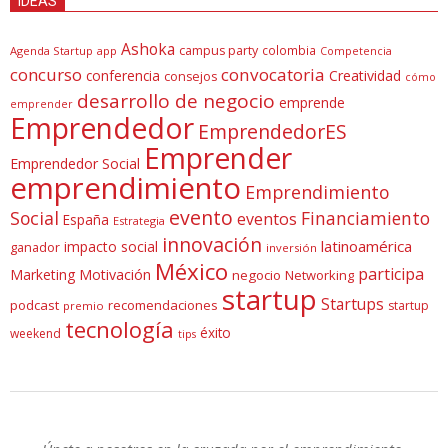
IDEAS
Ashoka
campus party
colombia
Agenda Startup
app
Competencia
concurso
convocatoria
conferencia
Creatividad
consejos
cómo
desarrollo de negocio
emprende
emprender
Emprendedor
EmprendedorES
Emprender
Emprendedor Social
emprendimiento
Emprendimiento
evento
Social
Financiamiento
eventos
España
Estrategia
innovación
latinoamérica
impacto social
ganador
inversión
México
participa
Marketing
Motivación
negocio
Networking
startup
Startups
podcast
recomendaciones
startup
premio
tecnología
éxito
weekend
tips