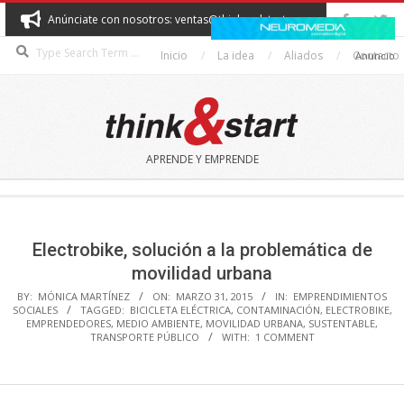
Skip
Anúnciate con nosotros: ventas@thinkandstart.com
to
Search
content
Inicio
La idea
Aliados
Contacto
Anuncio
THINK&START
APRENDE Y EMPRENDE
Secondary
Navigation
Menu
Electrobike, solución a la problemática de
movilidad urbana
BY:
MÓNICA MARTÍNEZ
ON:
MARZO 31, 2015
IN:
EMPRENDIMIENTOS
SOCIALES
TAGGED:
BICICLETA ELÉCTRICA
,
CONTAMINACIÓN
,
ELECTROBIKE
,
EMPRENDEDORES
,
MEDIO AMBIENTE
,
MOVILIDAD URBANA
,
SUSTENTABLE
,
TRANSPORTE PÚBLICO
WITH:
1 COMMENT