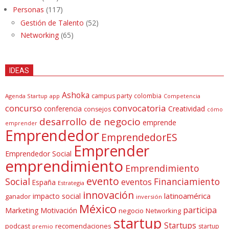
Personas
(117)
Gestión de Talento
(52)
Networking
(65)
IDEAS
Ashoka
campus party
colombia
Agenda Startup
app
Competencia
concurso
convocatoria
conferencia
Creatividad
consejos
cómo
desarrollo de negocio
emprende
emprender
Emprendedor
EmprendedorES
Emprender
Emprendedor Social
emprendimiento
Emprendimiento
evento
Social
Financiamiento
eventos
España
Estrategia
innovación
latinoamérica
impacto social
ganador
inversión
México
participa
Marketing
Motivación
negocio
Networking
startup
Startups
podcast
recomendaciones
startup
premio