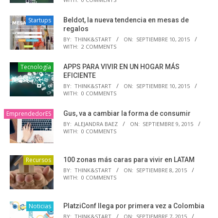
Startups
Beldot, la nueva tendencia en mesas de
regalos
BY:
THINK&START
ON:
SEPTIEMBRE 10, 2015
WITH:
2 COMMENTS
Tecnología
APPS PARA VIVIR EN UN HOGAR MÁS
EFICIENTE
BY:
THINK&START
ON:
SEPTIEMBRE 10, 2015
WITH:
0 COMMENTS
EmprendedorES
Gus, va a cambiar la forma de consumir
BY:
ALEJANDRA BAEZ
ON:
SEPTIEMBRE 9, 2015
WITH:
0 COMMENTS
Recursos
100 zonas más caras para vivir en LATAM
BY:
THINK&START
ON:
SEPTIEMBRE 8, 2015
WITH:
0 COMMENTS
Noticias
PlatziConf llega por primera vez a Colombia
BY:
THINK&START
ON:
SEPTIEMBRE 7, 2015